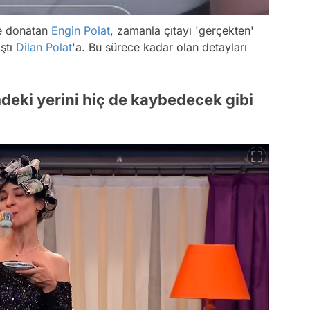
le donatan
Engin Polat
, zamanla çıtayı 'gerçekten'
ştı
Dilan Polat
'a. Bu sürece kadar olan detayları
deki yerini hiç de kaybedecek gibi