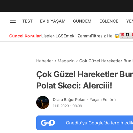
TEST
EV & YAŞAM
GÜNDEM
EĞLENCE
YE
Güncel Konular
Liseler-LGS
Emekli Zammı
Filtresiz Hali😱
Haberler
Magazin
Çok Güzel Hareketler Bunla
Çok Güzel Hareketler Bun
Polat Skeci: Alerciii!
Dilara Bağcı Peker
- Yaşam Editörü
11.11.2023 - 09:39
Onedio’yu Google’da tercih edil