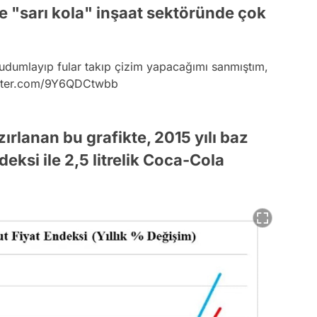
de "sarı kola" inşaat sektöründe çok
udumlayıp fular takıp çizim yapacağımı sanmıştım,
itter.com/9Y6QDCtwbb
ırlanan bu grafikte, 2015 yılı baz
eksi ile 2,5 litrelik Coca-Cola