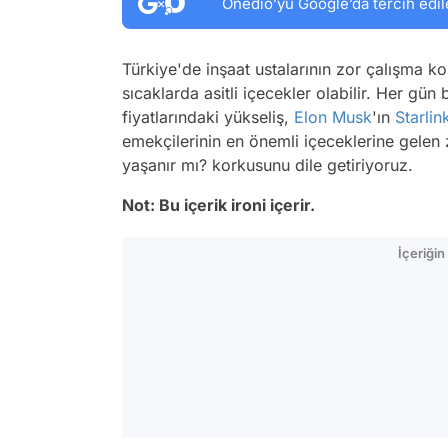
Onedio’yu Google’da tercih edil
Türkiye'de inşaat ustalarının zor çalışma k
sıcaklarda asitli içecekler olabilir. Her gün
fiyatlarındaki yükseliş,
Elon Musk
'ın
Starlin
emekçilerinin en önemli içeceklerine gelen 
yaşanır mı? korkusunu dile getiriyoruz.
Not: Bu içerik ironi içerir.
İçeriği