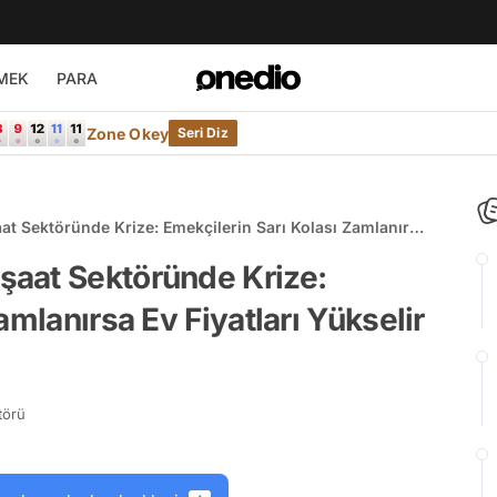
MEK
PARA
Zone Okey
Seri Diz
t Sektöründe Krize: Emekçilerin Sarı Kolası Zamlanırsa
aat Sektöründe Krize:
amlanırsa Ev Fiyatları Yükselir
törü