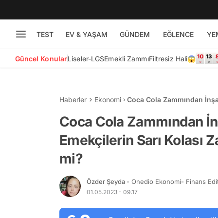
TEST
EV & YAŞAM
GÜNDEM
EĞLENCE
YE
Güncel Konular
Liseler-LGS
Emekli Zammı
Filtresiz Hali😱
Haberler
Ekonomi
Coca Cola Zammından İnşaa
Ev Fiyatları Yükselir mi?
Coca Cola Zammından İnş
Emekçilerin Sarı Kolası Z
mi?
Özder Şeyda
- Onedio Ekonomi- Finans Edi
01.05.2023 - 09:17