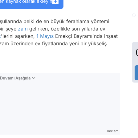
en kaynak olarak ekleyin
oşullarında belki de en büyük ferahlama yöntemi
 bir şeye
zam
gelirken, özellikle son yıllarda ev
k
'lerini aşarken,
1 Mayıs
Emekçi Bayramı'nda inşaat
zam üzerinden ev fiyatlarında yeni bir yükseliş
n Devamı Aşağıda
Reklam