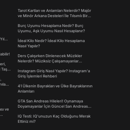
Tarot Kartları ve Anlamları Nelerdir? Majör
ve Minör Arkana Desteleri İle Tılsımlı Bir
Dünyaya Giriş
Burç Uyumu Hesaplama Nedir? Burç
Uyumu, Aşk Uyumu Nasıl Hesaplanır?
Yıl
İdeal Kilo Nedir? İdeal Kilo Hesaplama
Nasıl Yapılır?
abilir!
Ders Çalışırken Dinlenecek Müzikler
Nelerdir? Müziksiz Çalışamayanlar
eri,
Toplanın!
l Taş
Instagram Giriş Nasıl Yapılır? Instagram'a
Giriş İşlemleri Rehberi
,
nılan
41 Ülkenin Bayrakları ve Ülke Bayraklarının
Anlamları
GTA San Andreas Hileleri! Oynamaya
Doyamayanlar İçin Güncel San Andreas
ası ve
Şifreleri
IQ Testi: IQ'unuzun Kaç Olduğunu Merak
Ettiniz mi?