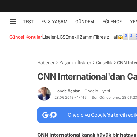
TEST
EV & YAŞAM
GÜNDEM
EĞLENCE
YE
Güncel Konular
Liseler-LGS
Emekli Zammı
Filtresiz Hali😱
Haberler
Yaşam
İlişkiler
Cinsellik
CNN Inte
CNN International'dan Ca
Hande öçalan
- Onedio Üyesi
28.06.2015 - 14:45
Son Güncelleme: 28.06.20
Onedio’yu Google’da tercih edil
CNN International kanalı büyük bir hataya 