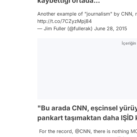
kaybettiği ortada..."
Another example of "journalism" by CNN, no
http://t.co/7CZyzMpj84
— Jim Fuller (@fullerak)
June 28, 2015
İçeriği
"Bu arada CNN, eşcinsel yürüy
pankart taşımaktan daha IŞİD k
For the record,
@CNN
, there is nothing 