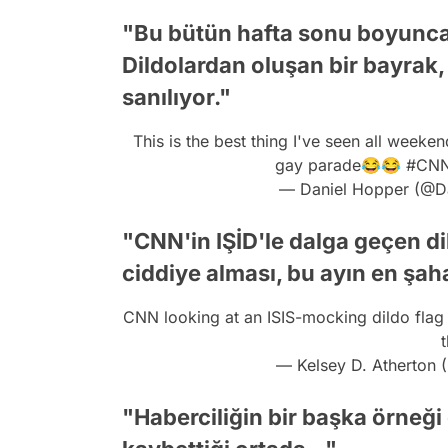
"Bu bütün hafta sonu boyunc
Dildolardan oluşan bir bayrak
sanılıyor."
This is the best thing I've seen all weeken
gay parade😂😂
#CN
— Daniel Hopper (@
"CNN'in IŞİD'le dalga geçen di
ciddiye alması, bu ayın en şah
CNN looking at an ISIS-mocking dildo flag 
— Kelsey D. Atherton
"Haberciliğin bir başka örneğ