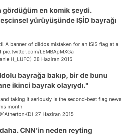
a gördüğüm en komik şeydi.
, eşcinsel yürüyüşünde IŞİD bayrağı
d! A banner of dildos mistaken for an ISIS flag at a
N
pic.twitter.com/LEMBApMXGa
DanielH_LUFC)
28 Haziran 2015
ldolu bayrağa bakıp, bir de bunu
ane ikinci bayrak olayıydı."
and taking it seriously is the second-best flag news
this month
 (@AthertonKD)
27 Haziran 2015
i daha. CNN'in neden reyting