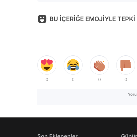
BU İÇERİĞE EMOJİYLE TEPKİ
0
0
0
0
Yoru
Son Eklenenler
Günün