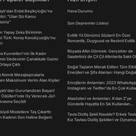
taylı'dan Erdal Beşikçioğlu'na
Hava Durumu
ştiri: "Ulan Siz Kamu
isiniz"
Son Depremler Listesi
n Yapay Zeka Biriminin
Evlilik Yıl Dönümü Sözleri! En Özel
ki Türk: Koray Kavukçuoğlu'nu
Romantik, Duygusal ve Resimli Evlilik 
m!
dönümü Mesajları
Rüyada Altın Görmek: Gerçekler de
a Kuvvetleri'nin İlk Kadın
Saadetiniz de Çil Çil Altınlarda Saklı Ol
nin Dedesinin Çanakkale Gazisi
rtaya Çıktı
Doğal Taşların Merak Edilen Tüm Etkil
Enerjileri ve Şifa Alanları: Hangi Doğa
rı Komik Mesajlaşmalarla
Ne İşe Yarar?
den Maksimum Verim Alan Kişiler
Emojilerin Anlamları: 2023 WhatsApp
Instagram ve Twitter'da En Çok Kulla
şıklı'dan Gururlandıran Başarı!
Emojiler ve Anlamları
Ödülleri'nde Oy Verecek Jüri
Atasözleri ve Anlamları: A'dan Z'ye
Arasına Seçildi
Gündelik Hayatta En Sık Kullanılan
Atasözleri ve Anlamları
isiydi Modellere Taş Çıkarttı:
Tavla Diziliş Şekli Nasıldır? Erkek Tavl
an Kadının Son Haline Beğeni
Kız Tavlası Diziliş Şekilleri ve Oynama
Yönleri