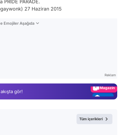
t a PRIDE PARADE.
@gaywonk)
27 Haziran 2015
e Emojiler Aşağıda
Video
Test
Gündem
Reklam
Magazin
 akışta gör!
Video
Test
Tüm içerikleri