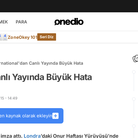
MEK
PARA
ZoneOkey 101
Seri Diz
rnational'dan Canlı Yayında Büyük Hata
nlı Yayında Büyük Hata
15 - 14:49
en kaynak olarak ekleyin
imza attı.
Londra
’daki Onur Haftası Yürüyüşü’nde