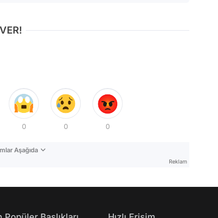
 VER!
0
0
0
mlar Aşağıda
Reklam
 Popüler Başlıkları
Hızlı Erişim