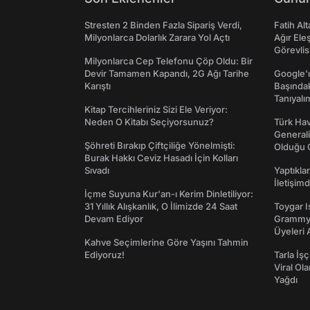
Stresten 2 Binden Fazla Sipariş Verdi,
Fatih Al
Milyonlarca Dolarlık Zarara Yol Açtı
Ağır Ele
Görevlis
Milyonlarca Cep Telefonu Çöp Oldu: Bir
Devir Tamamen Kapandı, 2G Ağı Tarihe
Google'ı
Karıştı
Başında
Tanıyalı
Kitap Tercihleriniz Sizi Ele Veriyor:
Neden O Kitabı Seçiyorsunuz?
Türk Hav
Generali
Şöhreti Bırakıp Çiftçiliğe Yönelmişti:
Olduğu O
Burak Hakkı Ceviz Hasadı İçin Kolları
Sıvadı
Yaptıkla
İletişim
İçme Suyuna Kur'an-ı Kerim Dinletiliyor:
31 Yıllık Alışkanlık, O İlimizde 24 Saat
Toygar I
Devam Ediyor
Grammy 
Üyeleri 
Kahve Seçimlerine Göre Yaşını Tahmin
Ediyoruz!
Tarla İşç
Viral Ol
Yağdı