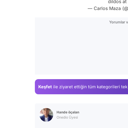
dildos a
— Carlos Maza (
Yorumlar v
Keşfet
ile ziyaret ettiğin
tüm kategorileri tek
Hande öçalan
Onedio Üyesi