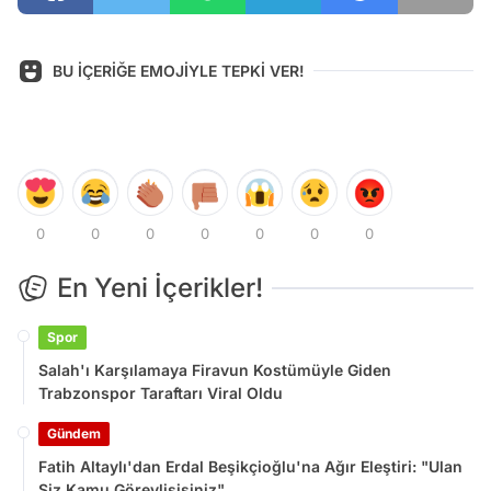
BU İÇERİĞE EMOJİYLE TEPKİ VER!
0
0
0
0
0
0
0
En Yeni İçerikler!
Spor
Salah'ı Karşılamaya Firavun Kostümüyle Giden
Trabzonspor Taraftarı Viral Oldu
Gündem
Fatih Altaylı'dan Erdal Beşikçioğlu'na Ağır Eleştiri: "Ulan
Siz Kamu Görevlisisiniz"