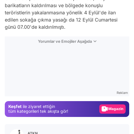
barikatların kaldırılması ve bölgede konuşlu
teröristlerin yakalanmasına yönelik 4 Eylül'de ilan
edilen sokağa çıkma yasağı da 12 Eylül Cumartesi
günü 07.00'de kaldırılmıştı.
Yorumlar ve Emojiler Aşağıda
Video
Test
Reklam
Gündem
Keşfet
ile ziyaret ettiğin
Magazin
tüm kategorileri tek akışta gör!
Video
Test
ATKN