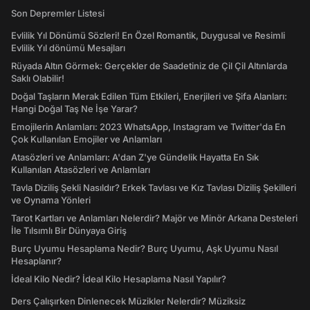
Son Depremler Listesi
Evlilik Yıl Dönümü Sözleri! En Özel Romantik, Duygusal ve Resimli
Evlilik Yıl dönümü Mesajları
Rüyada Altın Görmek: Gerçekler de Saadetiniz de Çil Çil Altınlarda
Saklı Olabilir!
Doğal Taşların Merak Edilen Tüm Etkileri, Enerjileri ve Şifa Alanları:
Hangi Doğal Taş Ne İşe Yarar?
Emojilerin Anlamları: 2023 WhatsApp, Instagram ve Twitter'da En
Çok Kullanılan Emojiler ve Anlamları
Atasözleri ve Anlamları: A'dan Z'ye Gündelik Hayatta En Sık
Kullanılan Atasözleri ve Anlamları
Tavla Diziliş Şekli Nasıldır? Erkek Tavlası ve Kız Tavlası Diziliş Şekilleri
ve Oynama Yönleri
Tarot Kartları ve Anlamları Nelerdir? Majör ve Minör Arkana Desteleri
İle Tılsımlı Bir Dünyaya Giriş
Burç Uyumu Hesaplama Nedir? Burç Uyumu, Aşk Uyumu Nasıl
Hesaplanır?
İdeal Kilo Nedir? İdeal Kilo Hesaplama Nasıl Yapılır?
Ders Çalışırken Dinlenecek Müzikler Nelerdir? Müziksiz