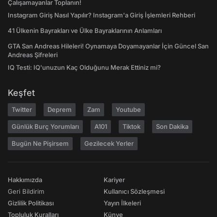
Çalışamayanlar Toplanın!
Instagram Giriş Nasıl Yapılır? Instagram'a Giriş İşlemleri Rehberi
41 Ülkenin Bayrakları ve Ülke Bayraklarının Anlamları
GTA San Andreas Hileleri! Oynamaya Doyamayanlar İçin Güncel San
Andreas Şifreleri
IQ Testi: IQ'unuzun Kaç Olduğunu Merak Ettiniz mi?
Keşfet
Twitter
Deprem
Zam
Youtube
Günlük Burç Yorumları
A101
Tiktok
Son Dakika
Bugün Ne Pişirsem
Gezilecek Yerler
Hakkımızda
Kariyer
Geri Bildirim
Kullanıcı Sözleşmesi
Gizlilik Politikası
Yayın İlkeleri
Topluluk Kuralları
Künye