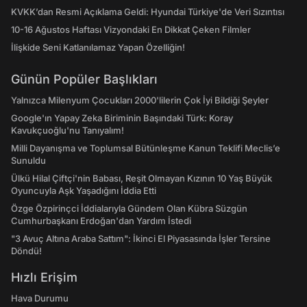
KVKK’dan Resmi Açıklama Geldi: Hyundai Türkiye'de Veri Sızıntısı
10-16 Ağustos Haftası Vizyondaki En Dikkat Çeken Filmler
İlişkide Seni Katlanılamaz Yapan Özelliğin!
Günün Popüler Başlıkları
Yalnızca Milenyum Çocukları 2000'lilerin Çok İyi Bildiği Şeyler
Google'ın Yapay Zeka Biriminin Başındaki Türk: Koray
Kavukçuoğlu'nu Tanıyalım!
Milli Dayanışma ve Toplumsal Bütünleşme Kanun Teklifi Meclis’e
Sunuldu
Ülkü Hilal Çiftçi'nin Babası, Reşit Olmayan Kızının 10 Yaş Büyük
Oyuncuyla Aşk Yaşadığını İddia Etti
Özge Özpirinçci İddialarıyla Gündem Olan Kübra Süzgün
Cumhurbaşkanı Erdoğan'dan Yardım İstedi
"3 Avuç Altına Araba Sattım": İkinci El Piyasasında İşler Tersine
Döndü!
Hızlı Erişim
Hava Durumu