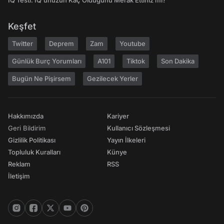
IQ Testi: IQ'unuzun Kaç Olduğunu Merak Ettiniz mi?
Keşfet
Twitter
Deprem
Zam
Youtube
Günlük Burç Yorumları
A101
Tiktok
Son Dakika
Bugün Ne Pişirsem
Gezilecek Yerler
Hakkımızda
Kariyer
Geri Bildirim
Kullanıcı Sözleşmesi
Gizlilik Politikası
Yayın İlkeleri
Topluluk Kuralları
Künye
Reklam
RSS
İletişim