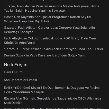
Türkiye, Arabistan ve Pakistan Arasında Mekke Anlaşması: Birine
Yapılan Saldırı Hepsine Yapılmış Sayılacak
Hasan Can Kaya’nın Konuşanlar Programına Katılan Seyirci
Gözaltına Alınıp Sınır Dışı Edildi
Gazeteci Fatih Atik'ten Çarpıcı İddia: Çerçeve Yasa Selahattin
Demirtaş'ı Kapsıyor
Fatih Altaylı’dan Çok Konuşulacak İddia: ROK İtirafçı Oldu Cem
Küçük’ün Adını Verdi
‘Terörsüz Türkiye Yasası’ Teklifi Adalet Komisyonu'nda Kabul Edildi
Dursun Özbek'in Veda Davetine Icardi'den Soğuk Yanıt
Hızlı Erişim
Hava Durumu
Son Depremler Listesi
Evlilik Yıl Dönümü Sözleri! En Özel Romantik, Duygusal ve Resimli
Evlilik Yıl dönümü Mesajları
Rüyada Altın Görmek: Gerçekler de Saadetiniz de Çil Çil Altınlarda
Saklı Olabilir!