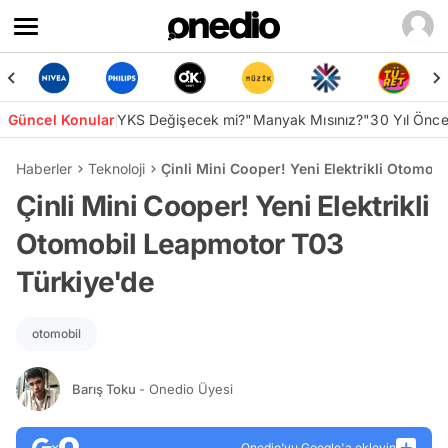
Güncel Konular
YKS Değişecek mi?
"Manyak Mısınız?"
30 Yıl Önc
Haberler
Teknoloji
Çinli Mini Cooper! Yeni Elektrikli Otomo
Çinli Mini Cooper! Yeni Elektrikli
Otomobil Leapmotor T03
Türkiye'de
otomobil
Barış Toku
- Onedio Üyesi
Onedio’yu Google'a ekleyin