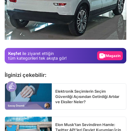
Video
Test
Gündem
Magazin
Keşfet
ile ziyaret ettiğin
tüm kategorileri tek akışta gör!
Video
Test
İlginizi çekebilir:
Elektronik Seçimlerin Seçim
Güvenliği Açısından Getirdiği Artılar
ve Eksiler Neler?
Elon Musk'tan Sevindiren Hamle:
Twitter API'leri Devlet Kurumları İçin