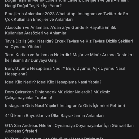
Doğal Taşların Merak Edilen Tüm Etkileri, Enerjileri ve Şifa Alanları:
Hangi Doğal Taş Ne İşe Yarar?
Emojilerin Anlamları: 2023 WhatsApp, Instagram ve Twitter'da En
Çok Kullanılan Emojiler ve Anlamları
Atasözleri ve Anlamları: A'dan Z'ye Gündelik Hayatta En Sık
Kullanılan Atasözleri ve Anlamları
Tavla Diziliş Şekli Nasıldır? Erkek Tavlası ve Kız Tavlası Diziliş Şekilleri
ve Oynama Yönleri
Tarot Kartları ve Anlamları Nelerdir? Majör ve Minör Arkana Desteleri
İle Tılsımlı Bir Dünyaya Giriş
Burç Uyumu Hesaplama Nedir? Burç Uyumu, Aşk Uyumu Nasıl
Hesaplanır?
İdeal Kilo Nedir? İdeal Kilo Hesaplama Nasıl Yapılır?
Ders Çalışırken Dinlenecek Müzikler Nelerdir? Müziksiz
Çalışamayanlar Toplanın!
Instagram Giriş Nasıl Yapılır? Instagram'a Giriş İşlemleri Rehberi
41 Ülkenin Bayrakları ve Ülke Bayraklarının Anlamları
GTA San Andreas Hileleri! Oynamaya Doyamayanlar İçin Güncel San
Andreas Şifreleri