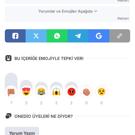
Reklam
Yorumlar ve Emojiler Aşağıda
Reklam
BU İÇERİĞE EMOJİYLE TEPKİ VER!
7
3
2
2
2
0
0
ONEDİO ÜYELERİ NE DİYOR?
Yorum Yazın