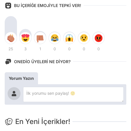
BU İÇERİĞE EMOJİYLE TEPKİ VER!
25
3
1
0
0
0
0
ONEDİO ÜYELERİ NE DİYOR?
Yorum Yazın
En Yeni İçerikler!