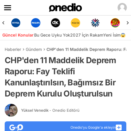
Güncel Konular
Bu Gece Uyku Yok
2027 İçin Rakam
Yeni İsim😱
Haberler
Gündem
CHP'den 11 Maddelik Deprem Raporu: Fay T
CHP'den 11 Maddelik Deprem
Raporu: Fay Teklifi
Kanunlaştırılsın, Bağımsız Bir
Deprem Kurulu Oluşturulsun
Yüksel Venedik
- Onedio Editörü
Onedio’yu Google'a ekleyin