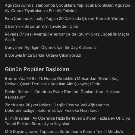
Ağustos Ayında İstanbul'da Çocuklarla Yapılacak Etkinlikler: Ağustos
Ayı Çocuk Tiyatroları ve Etkinlik Takvimi
Fırın Camındaki İnatçı Yağları 20 Dakikada Çözen Temizlik Yöntemi
2 Bin Yıllık Betonun Sırrı Tuvaletten Çıktı
Rövanş Öncesi Avantaj Fenerbahçe'de! Sturm Graz Engeli İlk Maçta
Aşıldı
Dünya’nın Ağırlığını Ölçmek İçin Bir Dağ Kullandılar
8 Soruyla İmza Şarkını Ortaya Çıkarıyoruz!
Günün Popüler Başlıkları
Bodrum’da 70 Bin TL Hesap Ödedikleri Mekandan “Rahmi Koç
Geliyor, Çıkın” Denilerek Kovulan Aile Şikayetçi Oldu
Devlet Bahçeli: “Demirtaş Evine Dönsün, Öcalan Umut Hakkına
Kavuşsun”
Zincirleme Rüşvet İddiası: Özgür Özel ve Veli Ağbaba’nın
Dokunulmazlığını Kaldırmak İçin Fezleke Hazırlandı
Bilim İnsanları, Ay Üzerinde Hızla İlerleyen 20'den Fazla Dev UFO'yu
Tespit Ettikten Sonra Uyarı Yayınladı
Milli Dayanışma ve Toplumsal Bütünleşme Kanun Teklifi Meclis’e