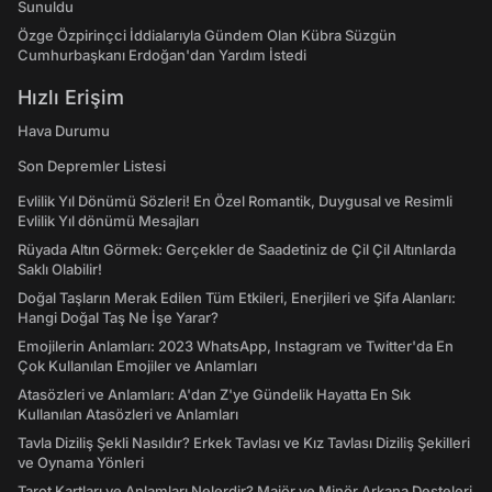
Sunuldu
Özge Özpirinçci İddialarıyla Gündem Olan Kübra Süzgün
Cumhurbaşkanı Erdoğan'dan Yardım İstedi
Hızlı Erişim
Hava Durumu
Son Depremler Listesi
Evlilik Yıl Dönümü Sözleri! En Özel Romantik, Duygusal ve Resimli
Evlilik Yıl dönümü Mesajları
Rüyada Altın Görmek: Gerçekler de Saadetiniz de Çil Çil Altınlarda
Saklı Olabilir!
Doğal Taşların Merak Edilen Tüm Etkileri, Enerjileri ve Şifa Alanları:
Hangi Doğal Taş Ne İşe Yarar?
Emojilerin Anlamları: 2023 WhatsApp, Instagram ve Twitter'da En
Çok Kullanılan Emojiler ve Anlamları
Atasözleri ve Anlamları: A'dan Z'ye Gündelik Hayatta En Sık
Kullanılan Atasözleri ve Anlamları
Tavla Diziliş Şekli Nasıldır? Erkek Tavlası ve Kız Tavlası Diziliş Şekilleri
ve Oynama Yönleri
Tarot Kartları ve Anlamları Nelerdir? Majör ve Minör Arkana Desteleri