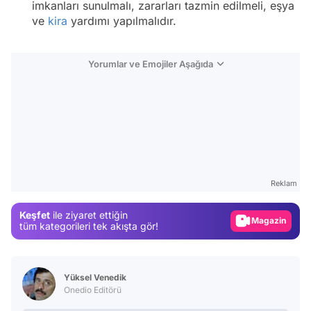
imkanları sunulmalı, zararları tazmin edilmeli, eşya
ve
kira
yardımı yapılmalıdır.
Yorumlar ve Emojiler Aşağıda
Video
Test
Gündem
Reklam
Magazin
Keşfet
ile ziyaret ettiğin
Video
tüm kategorileri tek akışta gör!
Test
Yüksel Venedik
Onedio Editörü