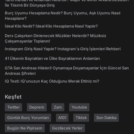
İle Tılsımlı Bir Dünyaya Giriş
Burç Uyumu Hesaplama Nedir? Burç Uyumu, Aşk Uyumu Nasıl
Hesaplanır?
İdeal Kilo Nedir? İdeal Kilo Hesaplama Nasıl Yapılır?
Ders Çalışırken Dinlenecek Müzikler Nelerdir? Müziksiz
Çalışamayanlar Toplanın!
Instagram Giriş Nasıl Yapılır? Instagram'a Giriş İşlemleri Rehberi
41 Ülkenin Bayrakları ve Ülke Bayraklarının Anlamları
GTA San Andreas Hileleri! Oynamaya Doyamayanlar İçin Güncel San
Andreas Şifreleri
IQ Testi: IQ'unuzun Kaç Olduğunu Merak Ettiniz mi?
Keşfet
Twitter
Deprem
Zam
Youtube
Günlük Burç Yorumları
A101
Tiktok
Son Dakika
Bugün Ne Pişirsem
Gezilecek Yerler