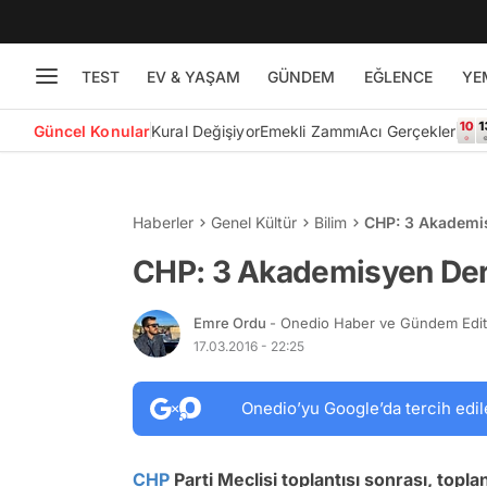
TEST
EV & YAŞAM
GÜNDEM
EĞLENCE
YE
Güncel Konular
Kural Değişiyor
Emekli Zammı
Acı Gerçekler
Haberler
Genel Kültür
Bilim
CHP: 3 Akademis
CHP: 3 Akademisyen Derh
Emre Ordu
- Onedio Haber ve Gündem Edi
17.03.2016 - 22:25
Onedio’yu Google’da tercih edil
CHP
Parti Meclisi toplantısı sonrası, topla