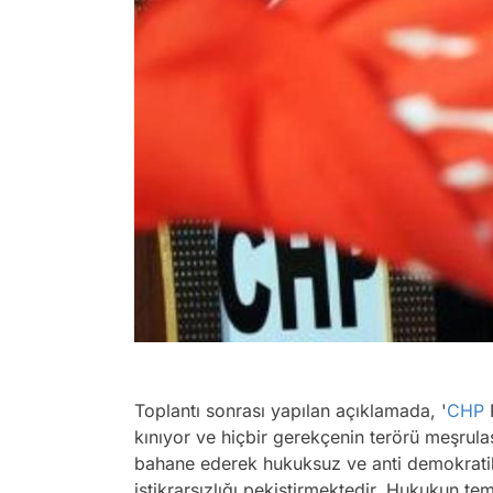
Toplantı sonrası yapılan açıklamada, '
CHP
P
kınıyor ve hiçbir gerekçenin terörü meşrula
bahane ederek hukuksuz ve anti demokratik
istikrarsızlığı pekiştirmektedir. Hukukun te