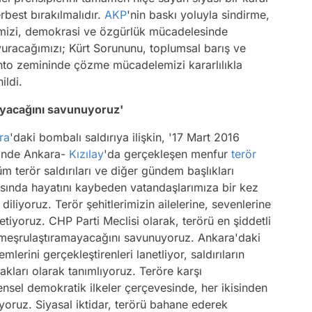
rbest bırakılmalıdır.
AKP
'nin baskı yoluyla sindirme,
mizi, demokrasi ve özgürlük mücadelesinde
racağımızı; Kürt Sorununu, toplumsal barış ve
to zemininde çözme mücadelemizi kararlılıkla
ildi.
ayacağını savunuyoruz'
ra
'daki bombalı saldırıya ilişkin, '17 Mart 2016
i'nde Ankara-
Kızılay
'da gerçekleşen menfur
terör
üm terör saldırıları ve diğer gündem başlıkları
ırısında hayatını kaybeden vatandaşlarımıza bir kez
 diliyoruz. Terör şehitlerimizin ailelerine, sevenlerine
letiyoruz. CHP Parti Meclisi olarak, terörü en şiddetli
ü meşrulaştıramayacağını savunuyoruz. Ankara'daki
mlerini gerçekleştirenleri lanetliyor, saldırıların
takları olarak tanımlıyoruz. Teröre karşı
nsel demokratik ilkeler çerçevesinde, her ikisinden
oruz. Siyasal iktidar, terörü bahane ederek