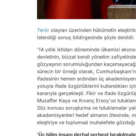
Terör
olayları üzerinden hükümetin eleştiril
istendiği sonuç bildirgesinde şöyle denildi:
'14 yıllık iktidarı döneminde ülkemizi eko
devletinin, bizzat kendi yönetim zafiyetinde
gözyaşının sorumluluğundan kaçamayacağın
sürecin bir örneği olarak, Cumhurbaşkanı'nı
ifadesinin hemen ardından üç akademisyen t
yoluyla ifade özgürlüklerini kullandıkları
kararıyla gerçekleşti. Fikir ve ifade özgür
Muzaffer Kaya ve Kıvanç Ersoy'un tutuklan
Söz konusu soruşturma ve tutuklamalar yalnız
akademisyenleri hedef almanın ötesinde, me
eleştiriye ve toplumsal muhalefete gözdağı 
'Üç bilim insanı derhal serbest bırakılmalıd