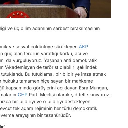
diği ve üç bilim adamının serbest bırakılmasının
nomik ve sosyal çöküntüye sürükleyen
AKP
n güç alan terörün yarattığı korku, acı ve
ı da vurguluyoruz. Yaşanan anti demokratik
n 'Akademisyen de terörist olabilir' şeklindeki
utuklandı. Bu tutuklama, bir bildiriye imza atmak
 için hukuku tamamen hiçe sayan bir mahkeme
lüğü kapsamında görüşlerini açıklayan Esra Mungan,
malarını
CHP
Parti Meclisi olarak şiddetle kınıyoruz.
ca bir bildiriyi ve o bildiriyi destekleyen
vcut tek adam rejiminin her türlü demokratik
verme arayışının bir tezahürüdür.
ır'