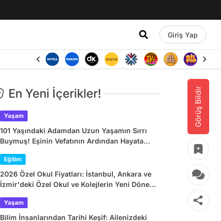
Giriş Yap
Görüş Bildir
En Yeni İçerikler!
Yaşam
101 Yaşındaki Adamdan Uzun Yaşamın Sırrı
Buymuş! Eşinin Vefatının Ardından Hayata
Yeniden Böyle Bağlandı
Eğitim
2026 Özel Okul Fiyatları: İstanbul, Ankara ve
İzmir'deki Özel Okul ve Kolejlerin Yeni Dönem
Ücretleri
Yaşam
Bilim İnsanlarından Tarihi Keşif: Ailenizdeki