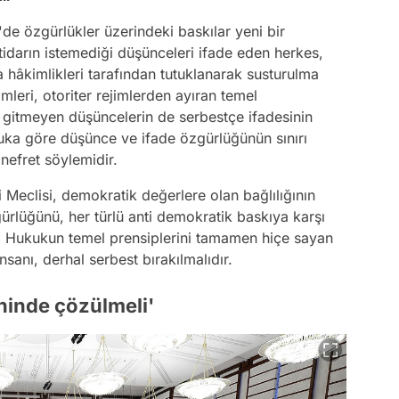
de özgürlükler üzerindeki baskılar yeni bir
tidarın istemediği düşünceleri ifade eden herkes,
 hâkimlikleri tarafından tutuklanarak susturulma
imleri, otoriter rejimlerden ayıran temel
na gitmeyen düşüncelerin de serbestçe ifadesinin
kuka göre düşünce ve ifade özgürlüğünün sınırı
e nefret söylemidir.
 Meclisi, demokratik değerlere olan bağlılığının
ürlüğünü, her türlü anti demokratik baskıya karşı
Hukukun temel prensiplerini tamamen hiçe sayan
nsanı, derhal serbest bırakılmalıdır.
ninde çözülmeli'