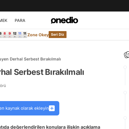
MEK
PARA
Zone Okey
Seri Diz
yen Derhal Serbest Bırakılmalı
al Serbest Bırakılmalı
törü
en kaynak olarak ekleyin
ntıda değerlendirilen konulara ilişkin açıklama