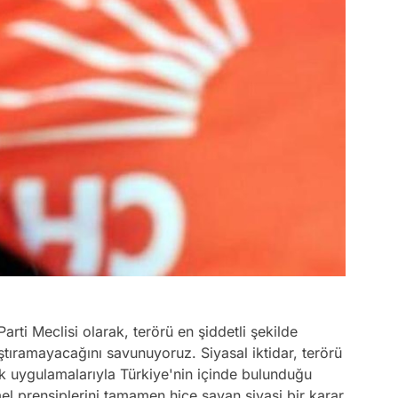
arti Meclisi olarak, terörü en şiddetli şekilde
ştıramayacağını savunuyoruz. Siyasal iktidar, terörü
 uygulamalarıyla Türkiye'nin içinde bulunduğu
mel prensiplerini tamamen hiçe sayan siyasi bir karar