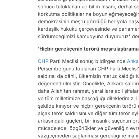
sonucu tutuklanan üç bilim insanı, derhal se
korkutma politikalarına boyun eğmeyeceği
demokrasinin meşru gördüğü her yola başvu
kardeşlik hukuku çerçevesinde ve parlamen
sürdüreceğimizi kamuoyuna duyururuz' den
'Hiçbir gerekçenin terörü meşrulaştıram
CHP
Parti Meclisi sonuç bildirgesinde
Anka
Perşembe günü toplanan CHP Parti Meclis
saldırısı da dâhil, ülkemizin maruz kaldığı t
değerlendirilmiştir. Öncelikle, Ankara sald
daha Allah'tan rahmet, yaralılara acil şifalar
ve tüm milletimize başsağlığı dileklerimizi i
şekilde kınıyor ve hiçbir gerekçenin terör
alçak terör saldırısını ve diğer tüm terör eyle
arkasındaki güçleri, bir insanlık suçunun or
mücadelede, özgürlükler ve güvenliğin evre
vazgeçmeden sağlanması gerektiğine inanıy