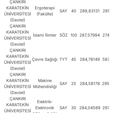
ÇANKIRI
KARATEKİN
Ergoterapi
SAY
40
289,63131
281.
ÜNİVERSİTESİ
(Fakülte)
(Devlet)
ÇANKIRI
KARATEKİN
İslami İlimler
SÖZ
100
287,57994
274.
ÜNİVERSİTESİ
(Devlet)
ÇANKIRI
KARATEKİN
Çevre Sağlığı
TYT
45
284,78149
587.
ÜNİVERSİTESİ
(Devlet)
ÇANKIRI
KARATEKİN
Makine
SAY
25
284,58178
295.
ÜNİVERSİTESİ
Mühendisliği
(Devlet)
ÇANKIRI
Elektrik-
KARATEKİN
Elektronik
SAY
30
284,04589
297.
ÜNİVERSİTESİ