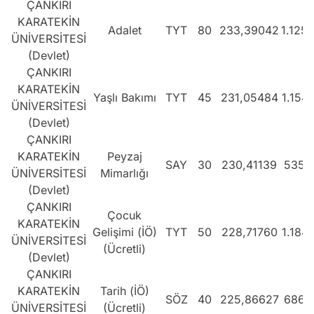
ÇANKIRI
KARATEKİN
Adalet
TYT
80
233,39042
1.125
ÜNİVERSİTESİ
(Devlet)
ÇANKIRI
KARATEKİN
Yaşlı Bakımı
TYT
45
231,05484
1.154.
ÜNİVERSİTESİ
(Devlet)
ÇANKIRI
KARATEKİN
Peyzaj
SAY
30
230,41139
535.
ÜNİVERSİTESİ
Mimarlığı
(Devlet)
ÇANKIRI
Çocuk
KARATEKİN
Gelişimi (İÖ)
TYT
50
228,71760
1.184
ÜNİVERSİTESİ
(Ücretli)
(Devlet)
ÇANKIRI
KARATEKİN
Tarih (İÖ)
SÖZ
40
225,86627
686.
ÜNİVERSİTESİ
(Ücretli)