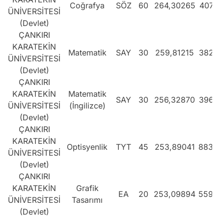
Coğrafya
SÖZ
60
264,30265
407.
ÜNİVERSİTESİ
(Devlet)
ÇANKIRI
KARATEKİN
Matematik
SAY
30
259,81215
382.
ÜNİVERSİTESİ
(Devlet)
ÇANKIRI
KARATEKİN
Matematik
SAY
30
256,32870
396.
ÜNİVERSİTESİ
(İngilizce)
(Devlet)
ÇANKIRI
KARATEKİN
Optisyenlik
TYT
45
253,89041
883.
ÜNİVERSİTESİ
(Devlet)
ÇANKIRI
KARATEKİN
Grafik
EA
20
253,09894
559.
ÜNİVERSİTESİ
Tasarımı
(Devlet)