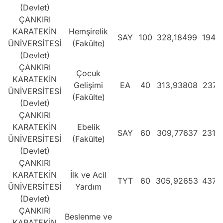
(Devlet)
ÇANKIRI
KARATEKİN
Hemşirelik
SAY
100
328,18499
194.
ÜNİVERSİTESİ
(Fakülte)
(Devlet)
ÇANKIRI
Çocuk
KARATEKİN
Gelişimi
EA
40
313,93808
237.
ÜNİVERSİTESİ
(Fakülte)
(Devlet)
ÇANKIRI
KARATEKİN
Ebelik
SAY
60
309,77637
231.
ÜNİVERSİTESİ
(Fakülte)
(Devlet)
ÇANKIRI
KARATEKİN
İlk ve Acil
TYT
60
305,92653
437.
ÜNİVERSİTESİ
Yardım
(Devlet)
ÇANKIRI
Beslenme ve
KARATEKİN