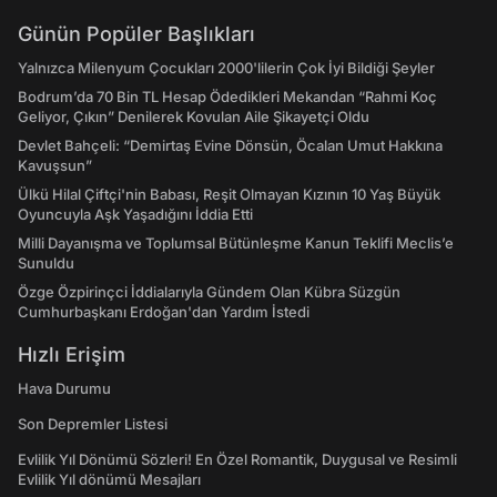
Günün Popüler Başlıkları
Yalnızca Milenyum Çocukları 2000'lilerin Çok İyi Bildiği Şeyler
Bodrum’da 70 Bin TL Hesap Ödedikleri Mekandan “Rahmi Koç
Geliyor, Çıkın” Denilerek Kovulan Aile Şikayetçi Oldu
Devlet Bahçeli: “Demirtaş Evine Dönsün, Öcalan Umut Hakkına
Kavuşsun”
Ülkü Hilal Çiftçi'nin Babası, Reşit Olmayan Kızının 10 Yaş Büyük
Oyuncuyla Aşk Yaşadığını İddia Etti
Milli Dayanışma ve Toplumsal Bütünleşme Kanun Teklifi Meclis’e
Sunuldu
Özge Özpirinçci İddialarıyla Gündem Olan Kübra Süzgün
Cumhurbaşkanı Erdoğan'dan Yardım İstedi
Hızlı Erişim
Hava Durumu
Son Depremler Listesi
Evlilik Yıl Dönümü Sözleri! En Özel Romantik, Duygusal ve Resimli
Evlilik Yıl dönümü Mesajları