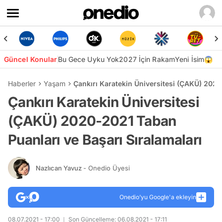
Güncel Konular
Bu Gece Uyku Yok
2027 İçin Rakam
Yeni İsim😱
Haberler
Yaşam
Çankırı Karatekin Üniversitesi (ÇAKÜ) 2020
Çankırı Karatekin Üniversitesi
(ÇAKÜ) 2020-2021 Taban
Puanları ve Başarı Sıralamaları
Nazlıcan Yavuz
- Onedio Üyesi
Onedio’yu Google'a ekleyin
08.07.2021 - 17:00
Son Güncelleme: 06.08.2021 - 17:11