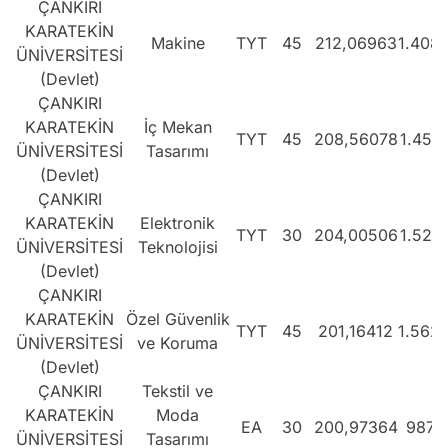
ÇANKIRI
KARATEKİN
Makine
TYT
45
212,06963
1.408
ÜNİVERSİTESİ
(Devlet)
ÇANKIRI
KARATEKİN
İç Mekan
TYT
45
208,56078
1.456
ÜNİVERSİTESİ
Tasarımı
(Devlet)
ÇANKIRI
KARATEKİN
Elektronik
TYT
30
204,00506
1.521
ÜNİVERSİTESİ
Teknolojisi
(Devlet)
ÇANKIRI
KARATEKİN
Özel Güvenlik
TYT
45
201,16412
1.562
ÜNİVERSİTESİ
ve Koruma
(Devlet)
ÇANKIRI
Tekstil ve
KARATEKİN
Moda
EA
30
200,97364
987.
ÜNİVERSİTESİ
Tasarımı