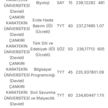
Biyoloji
SAY
15
239,12282
481.
ÜNİVERSİTESİ
(Devlet)
ÇANKIRI
Evde Hasta
KARATEKİN
Bakımı (İÖ)
TYT
40
237,27495
1.077
ÜNİVERSİTESİ
(Ücretli)
(Devlet)
ÇANKIRI
Türk Dili ve
KARATEKİN
Edebiyatı (İÖ)
SÖZ
50
236,17713
605.
ÜNİVERSİTESİ
(Ücretli)
(Devlet)
ÇANKIRI
KARATEKİN
Bilgisayar
TYT
45
235,93780
1.094
ÜNİVERSİTESİ
Programcılığı
(Devlet)
ÇANKIRI
KARATEKİN
Sivil Savunma
TYT
60
234,60447
1.110
ÜNİVERSİTESİ
ve İtfaiyecilik
(Devlet)