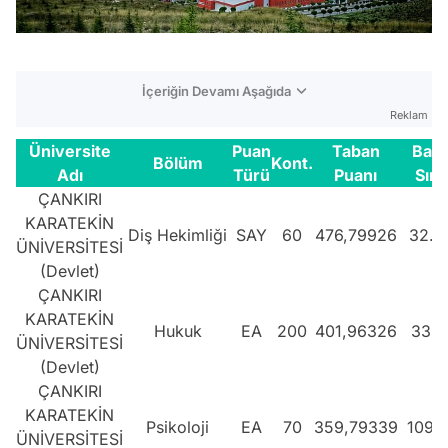
İçeriğin Devamı Aşağıda
Reklam
Üniversite
Puan
Taban
Başa
Bölüm
Kont.
Adı
Türü
Puanı
Sıra
ÇANKIRI
KARATEKİN
Diş Hekimliği
SAY
60
476,79926
32.2
ÜNİVERSİTESİ
(Devlet)
ÇANKIRI
KARATEKİN
Hukuk
EA
200
401,96326
33.8
ÜNİVERSİTESİ
(Devlet)
ÇANKIRI
KARATEKİN
Psikoloji
EA
70
359,79339
109.
ÜNİVERSİTESİ