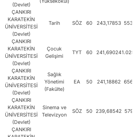
(Yüksekokul)
(Devlet)
ÇANKIRI
KARATEKİN
Tarih
SÖZ
60
243,17853
553.
ÜNİVERSİTESİ
(Devlet)
ÇANKIRI
KARATEKİN
Çocuk
TYT
60
241,69024
1.025
ÜNİVERSİTESİ
Gelişimi
(Devlet)
ÇANKIRI
Sağlık
KARATEKİN
Yönetimi
EA
50
241,18862
656.
ÜNİVERSİTESİ
(Fakülte)
(Devlet)
ÇANKIRI
KARATEKİN
Sinema ve
SÖZ
50
239,68542
579.
ÜNİVERSİTESİ
Televizyon
(Devlet)
ÇANKIRI
KARATEKİN