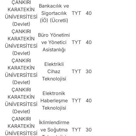
ÇANKIRI
Bankacılık ve
KARATEKİN
Sigortacılık
TYT
40
ÜNİVERSİTESİ
(İÖ) (Ücretli)
(Devlet)
ÇANKIRI
Büro Yönetimi
KARATEKİN
ve Yönetici
TYT
40
ÜNİVERSİTESİ
Asistanlığı
(Devlet)
ÇANKIRI
Elektrikli
KARATEKİN
Cihaz
TYT
30
ÜNİVERSİTESİ
Teknolojisi
(Devlet)
ÇANKIRI
Elektronik
KARATEKİN
Haberleşme
TYT
40
ÜNİVERSİTESİ
Teknolojisi
(Devlet)
ÇANKIRI
İklimlendirme
KARATEKİN
ve Soğutma
TYT
30
ÜNİVERSİTESİ