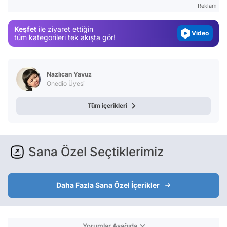
Reklam
Magazin
Keşfet
ile ziyaret ettiğin
Video
tüm kategorileri tek akışta gör!
Test
Nazlıcan Yavuz
Onedio Üyesi
Tüm içerikleri
Sana Özel Seçtiklerimiz
Daha Fazla Sana Özel İçerikler
Yorumlar Aşağıda