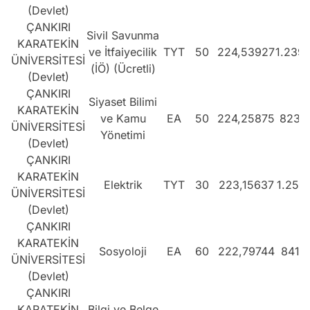
(Devlet)
ÇANKIRI
Sivil Savunma
KARATEKİN
ve İtfaiyecilik
TYT
50
224,53927
1.239
ÜNİVERSİTESİ
(İÖ) (Ücretli)
(Devlet)
ÇANKIRI
Siyaset Bilimi
KARATEKİN
ve Kamu
EA
50
224,25875
823.
ÜNİVERSİTESİ
Yönetimi
(Devlet)
ÇANKIRI
KARATEKİN
Elektrik
TYT
30
223,15637
1.258
ÜNİVERSİTESİ
(Devlet)
ÇANKIRI
KARATEKİN
Sosyoloji
EA
60
222,79744
841.
ÜNİVERSİTESİ
(Devlet)
ÇANKIRI
KARATEKİN
Bilgi ve Belge