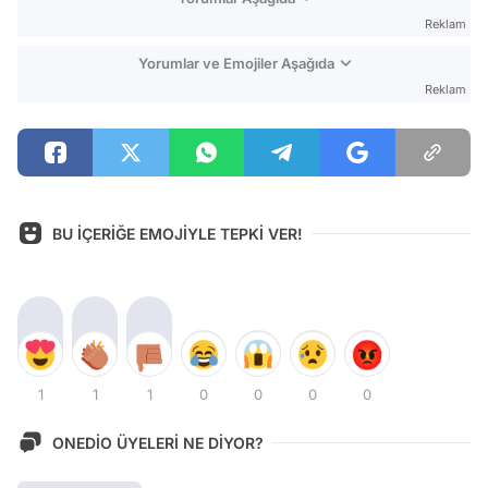
Reklam
Yorumlar ve Emojiler Aşağıda
Reklam
BU İÇERİĞE EMOJİYLE TEPKİ VER!
1
1
1
0
0
0
0
ONEDİO ÜYELERİ NE DİYOR?