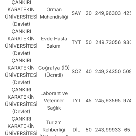
ÇANKIRI
KARATEKİN
Orman
SAY
20
249,96303
425.
ÜNİVERSİTESİ
Mühendisliği
(Devlet)
ÇANKIRI
KARATEKİN
Evde Hasta
TYT
50
249,73056
930.
ÜNİVERSİTESİ
Bakımı
(Devlet)
ÇANKIRI
KARATEKİN
Coğrafya (İÖ)
SÖZ
40
249,24350
509.
ÜNİVERSİTESİ
(Ücretli)
(Devlet)
ÇANKIRI
Laborant ve
KARATEKİN
Veteriner
TYT
45
245,93595
974.
ÜNİVERSİTESİ
Sağlık
(Devlet)
ÇANKIRI
Turizm
KARATEKİN
Rehberliği
DİL
50
243,99933
65.4
ÜNİVERSİTESİ