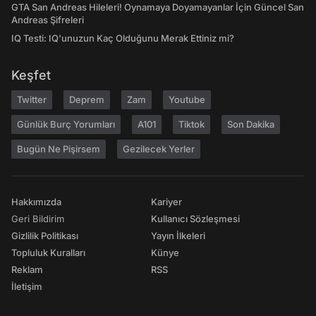
GTA San Andreas Hileleri! Oynamaya Doyamayanlar İçin Güncel San
Andreas Şifreleri
IQ Testi: IQ'unuzun Kaç Olduğunu Merak Ettiniz mi?
Keşfet
Twitter
Deprem
Zam
Youtube
Günlük Burç Yorumları
A101
Tiktok
Son Dakika
Bugün Ne Pişirsem
Gezilecek Yerler
Hakkımızda
Kariyer
Geri Bildirim
Kullanıcı Sözleşmesi
Gizlilik Politikası
Yayın İlkeleri
Topluluk Kuralları
Künye
Reklam
RSS
İletişim