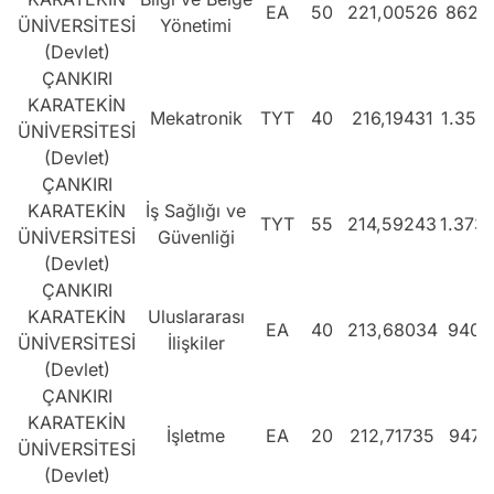
EA
50
221,00526
862.
ÜNİVERSİTESİ
Yönetimi
(Devlet)
ÇANKIRI
KARATEKİN
Mekatronik
TYT
40
216,19431
1.351
ÜNİVERSİTESİ
(Devlet)
ÇANKIRI
KARATEKİN
İş Sağlığı ve
TYT
55
214,59243
1.373
ÜNİVERSİTESİ
Güvenliği
(Devlet)
ÇANKIRI
KARATEKİN
Uluslararası
EA
40
213,68034
940.
ÜNİVERSİTESİ
İlişkiler
(Devlet)
ÇANKIRI
KARATEKİN
İşletme
EA
20
212,71735
947.
ÜNİVERSİTESİ
(Devlet)