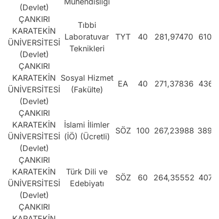
Mühendisliği
(Devlet)
ÇANKIRI
Tıbbi
KARATEKİN
Laboratuvar
TYT
40
281,97470
610.
ÜNİVERSİTESİ
Teknikleri
(Devlet)
ÇANKIRI
KARATEKİN
Sosyal Hizmet
EA
40
271,37836
436.
ÜNİVERSİTESİ
(Fakülte)
(Devlet)
ÇANKIRI
KARATEKİN
İslami İlimler
SÖZ
100
267,23988
389.
ÜNİVERSİTESİ
(İÖ) (Ücretli)
(Devlet)
ÇANKIRI
KARATEKİN
Türk Dili ve
SÖZ
60
264,35552
407.
ÜNİVERSİTESİ
Edebiyatı
(Devlet)
ÇANKIRI
KARATEKİN