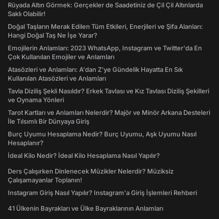
Rüyada Altın Görmek: Gerçekler de Saadetiniz de Çil Çil Altınlarda
Saklı Olabilir!
Doğal Taşların Merak Edilen Tüm Etkileri, Enerjileri ve Şifa Alanları:
Hangi Doğal Taş Ne İşe Yarar?
Emojilerin Anlamları: 2023 WhatsApp, Instagram ve Twitter'da En
Çok Kullanılan Emojiler ve Anlamları
Atasözleri ve Anlamları: A'dan Z'ye Gündelik Hayatta En Sık
Kullanılan Atasözleri ve Anlamları
Tavla Diziliş Şekli Nasıldır? Erkek Tavlası ve Kız Tavlası Diziliş Şekilleri
ve Oynama Yönleri
Tarot Kartları ve Anlamları Nelerdir? Majör ve Minör Arkana Desteleri
İle Tılsımlı Bir Dünyaya Giriş
Burç Uyumu Hesaplama Nedir? Burç Uyumu, Aşk Uyumu Nasıl
Hesaplanır?
İdeal Kilo Nedir? İdeal Kilo Hesaplama Nasıl Yapılır?
Ders Çalışırken Dinlenecek Müzikler Nelerdir? Müziksiz
Çalışamayanlar Toplanın!
Instagram Giriş Nasıl Yapılır? Instagram'a Giriş İşlemleri Rehberi
41 Ülkenin Bayrakları ve Ülke Bayraklarının Anlamları