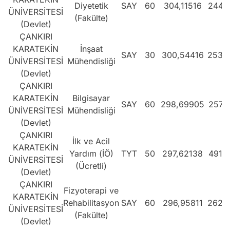
Diyetetik
SAY
60
304,11516
244.
ÜNİVERSİTESİ
(Fakülte)
(Devlet)
ÇANKIRI
KARATEKİN
İnşaat
SAY
30
300,54416
253.
ÜNİVERSİTESİ
Mühendisliği
(Devlet)
ÇANKIRI
KARATEKİN
Bilgisayar
SAY
60
298,69905
257.
ÜNİVERSİTESİ
Mühendisliği
(Devlet)
ÇANKIRI
İlk ve Acil
KARATEKİN
Yardım (İÖ)
TYT
50
297,62138
491.
ÜNİVERSİTESİ
(Ücretli)
(Devlet)
ÇANKIRI
Fizyoterapi ve
KARATEKİN
Rehabilitasyon
SAY
60
296,95811
262.
ÜNİVERSİTESİ
(Fakülte)
(Devlet)