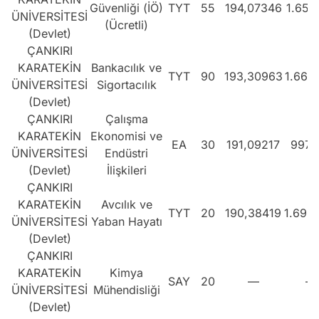
Güvenliği (İÖ)
TYT
55
194,07346
1.658.
ÜNİVERSİTESİ
(Ücretli)
(Devlet)
ÇANKIRI
KARATEKİN
Bankacılık ve
TYT
90
193,30963
1.667
ÜNİVERSİTESİ
Sigortacılık
(Devlet)
ÇANKIRI
Çalışma
KARATEKİN
Ekonomisi ve
EA
30
191,09217
997.
ÜNİVERSİTESİ
Endüstri
(Devlet)
İlişkileri
ÇANKIRI
KARATEKİN
Avcılık ve
TYT
20
190,38419
1.696
ÜNİVERSİTESİ
Yaban Hayatı
(Devlet)
ÇANKIRI
KARATEKİN
Kimya
SAY
20
—
—
ÜNİVERSİTESİ
Mühendisliği
(Devlet)