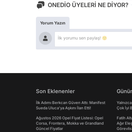
ONEDİO ÜYELERİ NE DİYOR?
Yorum Yazın
Son Eklenenler
Günün
İlk Adımı Berkcan Güven Attı: Manifest
Yalnızca
Sueda Uluca'ya Aşkını İlan Etti!
Çok İyi B
Ağustos 2026 Opel Fiyat Listesi: Opel
Fatih Al
Corsa, Frontera, Mokka ve Grandland
Ağır Ele
Güncel Fiyatlar
Görevlis