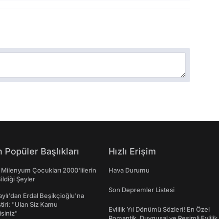
 Popüler Başlıkları
Hızlı Erişim
 Milenyum Çocukları 2000'lilerin
Hava Durumu
ildiği Şeyler
Son Depremler Listesi
taylı'dan Erdal Beşikçioğlu'na
ştiri: "Ulan Siz Kamu
Evlilik Yıl Dönümü Sözleri! En Özel
isiniz"
Romantik, Duygusal ve Resimli Evlilik 