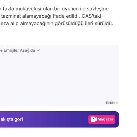
n fazla mukavelesi olan bir oyuncu ile sözleşme
i tazminat alamayacağı ifade edildi. CAS’taki
ceza alıp almayacağının görüşüldüğü ileri sürüldü.
e Emojiler Aşağıda
Video
Test
Reklam
Gündem
 akışta gör!
Magazin
Video