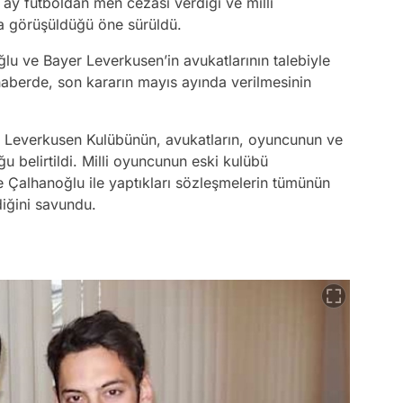
ay futboldan men cezası verdiği ve milli
a görüşüldüğü öne sürüldü.
u ve Bayer Leverkusen’in avukatlarının talebiyle
aberde, son kararın mayıs ayında verilmesinin
 Leverkusen Kulübünün, avukatların, oyuncunun ve
u belirtildi. Milli oyuncunun eski kulübü
e Çalhanoğlu ile yaptıkları sözleşmelerin tümünün
diğini savundu.