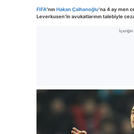
FIFA
'nın
Hakan Çalhanoğlu
’na 4 ay men ce
Leverkusen’in avukatlarının talebiyle ce
İçeriği