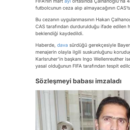
FIFA’nın mart
ayı
ortasında Çalhanoğlu'na 4 
futbolcunun ceza alıp almayacağının CAS’t
Bu cezanın uygulanmasının Hakan Çalhanoğl
CAS tarafından durdurulduğu ifade edilen h
beklendiği kaydedildi.
Haberde,
dava
sürdüğü gerekçesiyle Bayer
menajerin olayla ilgili suskunluğunu koruduğ
Karlsruher'in başkanı Ingo Wellenreuther is
yasal olduğunun FIFA tarafından tespit edil
Sözleşmeyi babası imzaladı