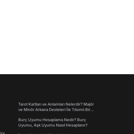
Tarot Kartları ve Anlamları Nelerdir? Majör
ve Minör Arkana Desteleri İle Tılsımlı Bir
Dünyaya Giriş
Burç Uyumu Hesaplama Nedir? Burç
Uyumu, Aşk Uyumu Nasıl Hesaplanır?
Yıl