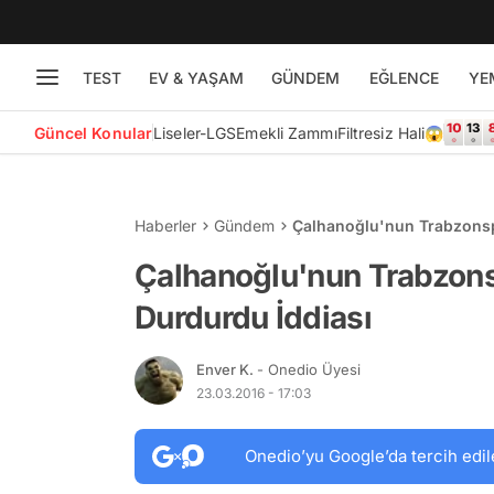
TEST
EV & YAŞAM
GÜNDEM
EĞLENCE
YE
Güncel Konular
Liseler-LGS
Emekli Zammı
Filtresiz Hali😱
Haberler
Gündem
Çalhanoğlu'nun Trabzonsp
Çalhanoğlu'nun Trabzon
Durdurdu İddiası
Enver K.
- Onedio Üyesi
23.03.2016 - 17:03
Onedio’yu Google’da tercih edil