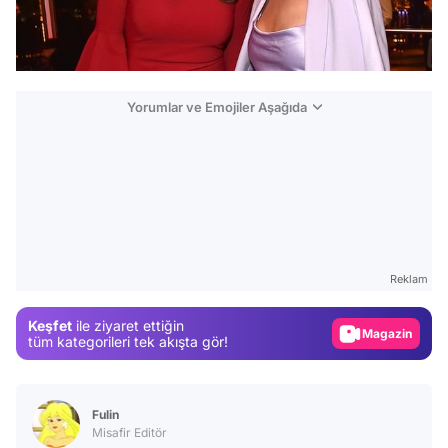
Yorumlar ve Emojiler Aşağıda
Video
Test
Gündem
Reklam
Magazin
Keşfet
ile ziyaret ettiğin
Video
tüm kategorileri tek akışta gör!
Test
Fulin
Misafir Editör