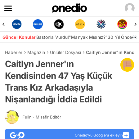
Güncel Konular
Bastonla Vurdu!
"Manyak Mısınız?"
30 Yıl Önce👀
Haberler
Magazin
Ünlüler Dosyası
Caitlyn Jenner'ın Kendis
Caitlyn Jenner'ın
Kendisinden 47 Yaş Küçük
Trans Kız Arkadaşıyla
Nişanlandığı İddia Edildi
Fulin
- Misafir Editör
Onedio’yu Google'a ekleyin