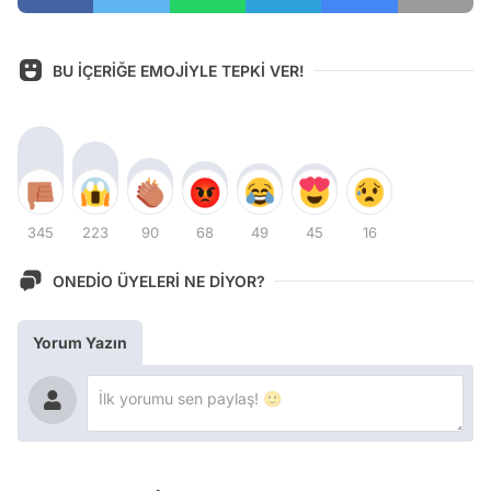
BU İÇERİĞE EMOJİYLE TEPKİ VER!
345
223
90
68
49
45
16
ONEDİO ÜYELERİ NE DİYOR?
Yorum Yazın