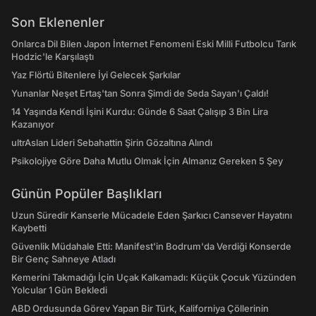
Son Eklenenler
Onlarca Dil Bilen Japon İnternet Fenomeni Eski Milli Futbolcu Tarık
Hodzic'le Karşılaştı
Yaz Flörtü Bitenlere İyi Gelecek Şarkılar
Yunanlar Neşet Ertaş'tan Sonra Şimdi de Seda Sayan'ı Çaldı!
14 Yaşında Kendi İşini Kurdu: Günde 6 Saat Çalışıp 3 Bin Lira
Kazanıyor
ultrAslan Lideri Sebahattin Şirin Gözaltına Alındı
Psikolojiye Göre Daha Mutlu Olmak İçin Almanız Gereken 5 Şey
Günün Popüler Başlıkları
Uzun Süredir Kanserle Mücadele Eden Şarkıcı Cansever Hayatını
Kaybetti
Güvenlik Müdahale Etti: Manifest'in Bodrum'da Verdiği Konserde
Bir Genç Sahneye Atladı
Kemerini Takmadığı İçin Uçak Kalkamadı: Küçük Çocuk Yüzünden
Yolcular 1 Gün Bekledi
ABD Ordusunda Görev Yapan Bir Türk, Kaliforniya Çöllerinin