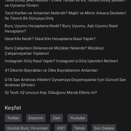
Tavla Diziliş Şekli Nasıldır? Erkek Tavlası ve Kız Tavlası Diziliş Şekilleri
ve Oynama Yönleri
Tarot Kartları ve Anlamları Nelerdir? Majör ve Minör Arkana Desteleri
İle Tılsımlı Bir Dünyaya Giriş
Burç Uyumu Hesaplama Nedir? Burç Uyumu, Aşk Uyumu Nasıl
Hesaplanır?
İdeal Kilo Nedir? İdeal Kilo Hesaplama Nasıl Yapılır?
Ders Çalışırken Dinlenecek Müzikler Nelerdir? Müziksiz
Çalışamayanlar Toplanın!
Instagram Giriş Nasıl Yapılır? Instagram'a Giriş İşlemleri Rehberi
41 Ülkenin Bayrakları ve Ülke Bayraklarının Anlamları
GTA San Andreas Hileleri! Oynamaya Doyamayanlar İçin Güncel San
Andreas Şifreleri
IQ Testi: IQ'unuzun Kaç Olduğunu Merak Ettiniz mi?
Keşfet
Twitter
Deprem
Zam
Youtube
Günlük Burç Yorumları
A101
Tiktok
Son Dakika