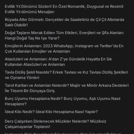
Evlilik Yıl Dönümü Sözleri! En Özel Romantik, Duygusal ve Resimli
Evlilik Yıl dönümü Mesajları
Rüyada Altın Görmek: Gerçekler de Saadetiniz de Çil Çil Altınlarda
Saklı Olabilir!
Doğal Taşların Merak Edilen Tüm Etkileri, Enerjileri ve Şifa Alanları:
Hangi Doğal Taş Ne İşe Yarar?
Emojilerin Anlamları: 2023 WhatsApp, Instagram ve Twitter'da En
Çok Kullanılan Emojiler ve Anlamları
Atasözleri ve Anlamları: A'dan Z'ye Gündelik Hayatta En Sık
Kullanılan Atasözleri ve Anlamları
Tavla Diziliş Şekli Nasıldır? Erkek Tavlası ve Kız Tavlası Diziliş Şekilleri
ve Oynama Yönleri
Tarot Kartları ve Anlamları Nelerdir? Majör ve Minör Arkana Desteleri
İle Tılsımlı Bir Dünyaya Giriş
Burç Uyumu Hesaplama Nedir? Burç Uyumu, Aşk Uyumu Nasıl
Hesaplanır?
İdeal Kilo Nedir? İdeal Kilo Hesaplama Nasıl Yapılır?
Ders Çalışırken Dinlenecek Müzikler Nelerdir? Müziksiz
Çalışamayanlar Toplanın!