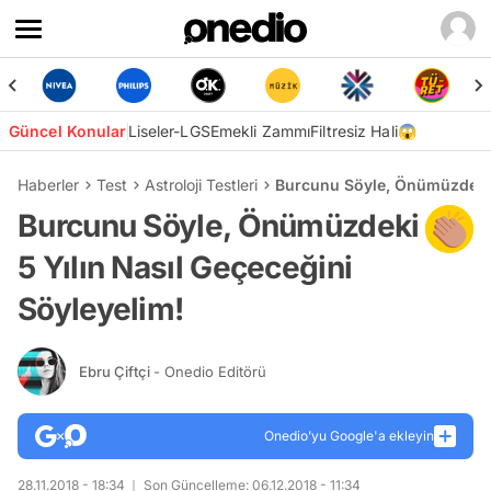
Güncel Konular
Liseler-LGS
Emekli Zammı
Filtresiz Hali😱
Haberler
Test
Astroloji Testleri
Burcunu Söyle, Önümüzdeki 5
Burcunu Söyle, Önümüzdeki
5 Yılın Nasıl Geçeceğini
Söyleyelim!
Ebru Çiftçi
- Onedio Editörü
Onedio’yu Google'a ekleyin
28.11.2018 - 18:34
Son Güncelleme: 06.12.2018 - 11:34