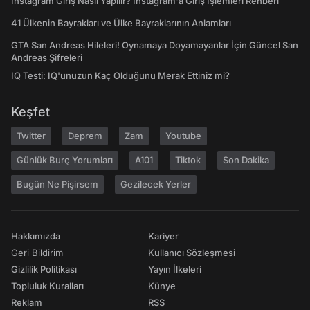
Instagram Giriş Nasıl Yapılır? Instagram'a Giriş İşlemleri Rehberi
41 Ülkenin Bayrakları ve Ülke Bayraklarının Anlamları
GTA San Andreas Hileleri! Oynamaya Doyamayanlar İçin Güncel San
Andreas Şifreleri
IQ Testi: IQ'unuzun Kaç Olduğunu Merak Ettiniz mi?
Keşfet
Twitter
Deprem
Zam
Youtube
Günlük Burç Yorumları
A101
Tiktok
Son Dakika
Bugün Ne Pişirsem
Gezilecek Yerler
Hakkımızda
Kariyer
Geri Bildirim
Kullanıcı Sözleşmesi
Gizlilik Politikası
Yayın İlkeleri
Topluluk Kuralları
Künye
Reklam
RSS