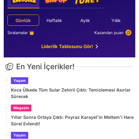
Günlük
Haftalık
Aylık
Yıllık
Sıralamalar 👑
Kazanılan puan
Liderlik Tablosunu Gör!
En Yeni İçerikler!
Yaşam
Koca Ülkede Tüm Sular Zehirli Çıktı: Temizlemesi Asırlar
Sürecek
Magazin
Yıllar Sonra Ortaya Çıktı: Poyraz Karayel'in Meltem'i Hare
Sürel Evlendi!
Yaşam