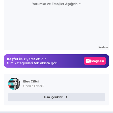
Yorumlar ve Emojiler Aşağıda
Video
Test
Reklam
Gündem
Keşfet
ile ziyaret ettiğin
Magazin
tüm kategorileri tek akışta gör!
Video
Test
Ebru Çiftçi
Onedio Editörü
Tüm içerikleri