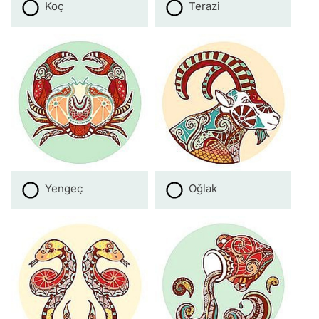
Koç
Terazi
Yengeç
Oğlak