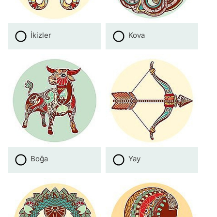
İkizler
Kova
Boğa
Yay