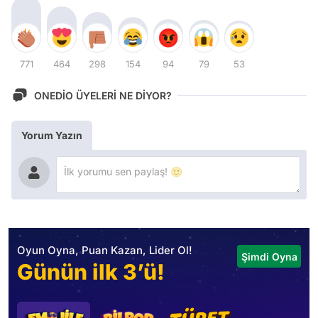
771
464
298
154
94
79
53
ONEDİO ÜYELERİ NE DİYOR?
Yorum Yazın
Oyun Oyna, Puan Kazan, Lider Ol!
Şimdi Oyna
Günün ilk 3’ü!