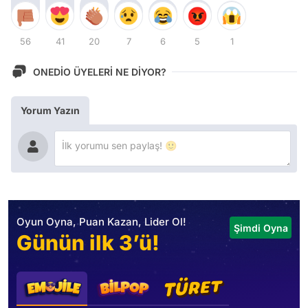
56
41
20
7
6
5
1
ONEDİO ÜYELERİ NE DİYOR?
Yorum Yazın
Oyun Oyna, Puan Kazan, Lider Ol!
Şimdi Oyna
Günün ilk 3’ü!