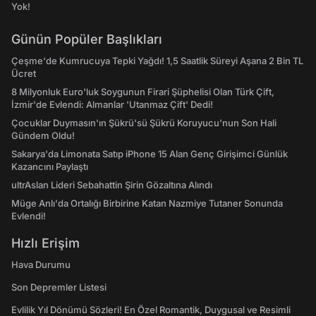
Yok!
Günün Popüler Başlıkları
Çeşme'de Kumrucuya Tepki Yağdı! 1,5 Saatlik Süreyi Aşana 2 Bin TL
Ücret
8 Milyonluk Euro'luk Soygunun Firari Şüphelisi Olan Türk Çift,
İzmir'de Evlendi: Almanlar 'Utanmaz Çift' Dedi!
Çocuklar Duymasın'ın Şükrü'sü Şükrü Koruyucu'nun Son Hali
Gündem Oldu!
Sakarya'da Limonata Satıp iPhone 15 Alan Genç Girişimci Günlük
Kazancını Paylaştı
ultrAslan Lideri Sebahattin Şirin Gözaltına Alındı
Müge Anlı'da Ortalığı Birbirine Katan Nazmiye Tutaner Sonunda
Evlendi!
Hızlı Erişim
Hava Durumu
Son Depremler Listesi
Evlilik Yıl Dönümü Sözleri! En Özel Romantik, Duygusal ve Resimli