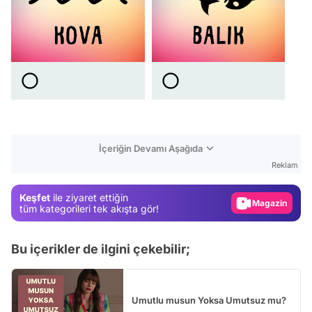
Video
İçeriğin Devamı Aşağıda
Test
Reklam
Gündem
Keşfet
ile ziyaret ettiğin
Magazin
tüm kategorileri tek akışta gör!
Video
Bu içerikler de ilgini çekebilir;
Test
Umutlu musun Yoksa Umutsuz mu?