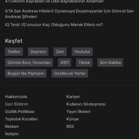
41 Ülkenin Bayrakları ve Ülke Bayraklarının Anlamları
GTA San Andreas Hileleri! Oynamaya Doyamayanlar İçin Güncel San
Andreas Şifreleri
IQ Testi: IQ'unuzun Kaç Olduğunu Merak Ettiniz mi?
Keşfet
Twitter
Deprem
Zam
Youtube
Günlük Burç Yorumları
A101
Tiktok
Son Dakika
Bugün Ne Pişirsem
Gezilecek Yerler
Hakkımızda
Kariyer
Geri Bildirim
Kullanıcı Sözleşmesi
Gizlilik Politikası
Yayın İlkeleri
Topluluk Kuralları
Künye
Reklam
RSS
İletişim