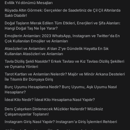
Evlilik Yıl dönümü Mesajları
Rüyada Altın Görmek: Gerçekler de Saadetiniz de Çil Çil Altınlarda
Saklı Olabilir!
Doğal Taşların Merak Edilen Tüm Etkileri, Enerjileri ve Şifa Alanları:
Hangi Doğal Taş Ne İşe Yarar?
Emojilerin Anlamları: 2023 WhatsApp, Instagram ve Twitter'da En
Çok Kullanılan Emojiler ve Anlamları
Atasözleri ve Anlamları: A'dan Z'ye Gündelik Hayatta En Sık
Kullanılan Atasözleri ve Anlamları
Tavla Diziliş Şekli Nasıldır? Erkek Tavlası ve Kız Tavlası Diziliş Şekilleri
ve Oynama Yönleri
Tarot Kartları ve Anlamları Nelerdir? Majör ve Minör Arkana Desteleri
İle Tılsımlı Bir Dünyaya Giriş
Burç Uyumu Hesaplama Nedir? Burç Uyumu, Aşk Uyumu Nasıl
Hesaplanır?
İdeal Kilo Nedir? İdeal Kilo Hesaplama Nasıl Yapılır?
Ders Çalışırken Dinlenecek Müzikler Nelerdir? Müziksiz
Çalışamayanlar Toplanın!
Instagram Giriş Nasıl Yapılır? Instagram'a Giriş İşlemleri Rehberi