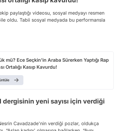
sı ortalığı kasıp kavurdu!
ekip paylaştığı videosu, sosyal medyayı resmen
bile oldu. Tabii sosyal medyada bu performansla
ük mü? Ece Seçkin'in Araba Sürerken Yaptığı Rap
ı Ortalığı Kasıp Kavurdu!
üntüle
ergisinin yeni sayısı için verdiği
esrin Cavadzade'nin verdiği pozlar, oldukça
ı, “Aslan kadını' olmasına bağlarken, “Aynı