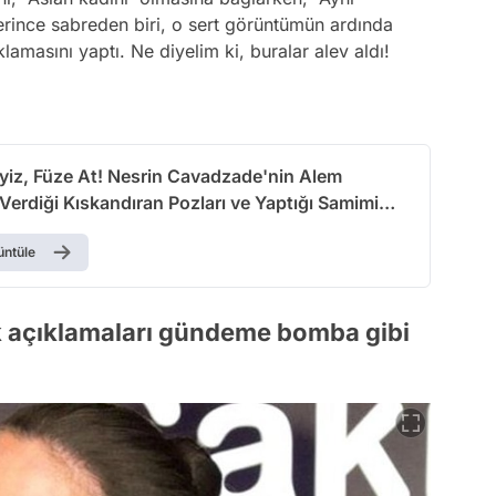
ince sabreden biri, o sert görüntümün ardında
amasını yaptı. Ne diyelim ki, buralar alev aldı!
yiz, Füze At! Nesrin Cavadzade'nin Alem
Verdiği Kıskandıran Pozları ve Yaptığı Samimi
ar
üntüle
k açıklamaları gündeme bomba gibi