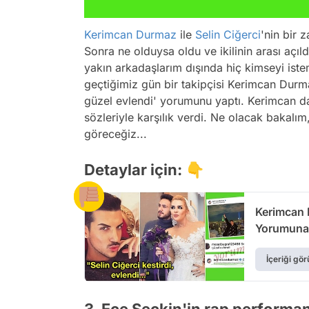
Kerimcan Durmaz
ile
Selin Ciğerci
'nin bir 
Sonra ne olduysa oldu ve ikilinin arası açıld
yakın arkadaşlarım dışında hiç kimseyi iste
geçtiğimiz gün bir takipçisi Kerimcan Durmaz
güzel evlendi' yorumunu yaptı. Kerimcan da 
sözleriyle karşılık verdi. Ne olacak bakalı
göreceğiz...
Detaylar için: 👇
Kerimcan D
Yorumuna V
İçeriği gör