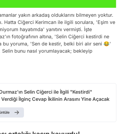
zamanlar yakın arkadaş olduklarını bilmeyen yoktur.
ı. Hatta Ciğerci Kerimcan ile ilgili sorulara, 'Eşim ve
miyorum hayatımda' yanıtını vermişti. İşte
'ın fotoğrafının altına, 'Selin Ciğerci kestirdi ne
bu yoruma, 'Sen de kestir, belki biri alır seni 😂'
m, Selin bunu nasıl yorumlayacak; bekleyip
urmaz'ın Selin Ciğerci ile İlgili "Kestirdi"
erdiği İlginç Cevap İkilinin Arasını Yine Açacak
üntüle