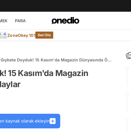
MEK
PARA
ZoneOkey 101
Seri Diz
 Gıybete Doyduk! 15 Kasım'da Magazin Dünyasında Öne
ylar
k! 15 Kasım'da Magazin
aylar
en kaynak olarak ekleyin