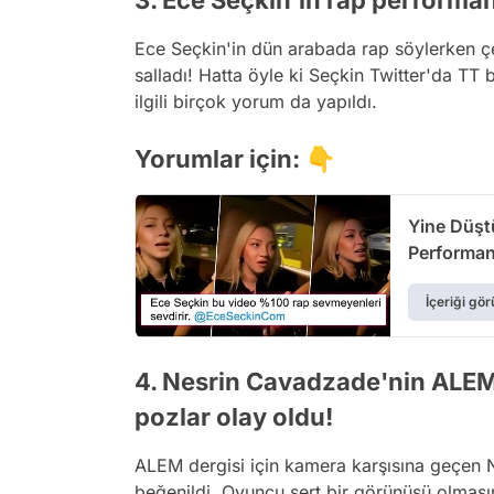
3. Ece Seçkin'in rap performan
Ece Seçkin'in dün arabada rap söylerken ç
salladı! Hatta öyle ki Seçkin
Twitter
'da TT 
ilgili birçok yorum da yapıldı.
Yorumlar için: 👇
Yine Düşt
Performans
İçeriği gör
4. Nesrin Cavadzade'nin ALEM d
pozlar olay oldu!
ALEM dergisi için
kamera
karşısına geçen N
beğenildi. Oyuncu sert bir görünüşü olmasın