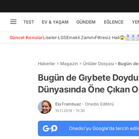
TEST
EV & YAŞAM
GÜNDEM
EĞLENCE
YE
Güncel Konular
Liseler-LGS
Emekli Zammı
Filtresiz Hali😱
Haberler
Magazin
Ünlüler Dosyası
Bugün de
Çıkan Ola
Bugün de Gıybete Doydu
Dünyasında Öne Çıkan Ol
Ela Frambuaz
- Onedio Editörü
15.11.2019 - 15:30
Onedio’yu Google’da tercih edil