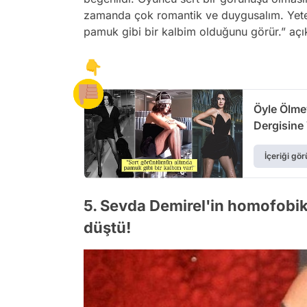
zamanda çok romantik ve duygusalım. Yeter
pamuk
gibi
bir kalbim olduğunu görür.” açıkl
👇
Öyle Ölme
Dergisine 
Açıklamal
İçeriği gör
5. Sevda Demirel'in homofobi
düştü!