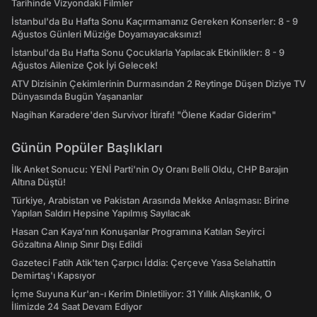
Tarihinde Vizyondaki Filmler
İstanbul'da Bu Hafta Sonu Kaçırmamanız Gereken Konserler: 8 - 9
Ağustos Günleri Müziğe Doyamayacaksınız!
İstanbul'da Bu Hafta Sonu Çocuklarla Yapılacak Etkinlikler: 8 - 9
Ağustos Ailenize Çok İyi Gelecek!
ATV Dizisinin Çekimlerinin Durmasından 2 Reytinge Düşen Diziye TV
Dünyasında Bugün Yaşananlar
Nagihan Karadere'den Survivor İtirafı! "Ölene Kadar Giderim"
Günün Popüler Başlıkları
İlk Anket Sonucu: YENİ Parti'nin Oy Oranı Belli Oldu, CHP Barajın
Altına Düştü!
Türkiye, Arabistan ve Pakistan Arasında Mekke Anlaşması: Birine
Yapılan Saldırı Hepsine Yapılmış Sayılacak
Hasan Can Kaya’nın Konuşanlar Programına Katılan Seyirci
Gözaltına Alınıp Sınır Dışı Edildi
Gazeteci Fatih Atik'ten Çarpıcı İddia: Çerçeve Yasa Selahattin
Demirtaş'ı Kapsıyor
İçme Suyuna Kur'an-ı Kerim Dinletiliyor: 31 Yıllık Alışkanlık, O
İlimizde 24 Saat Devam Ediyor