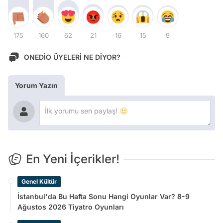
175
160
62
21
16
15
9
ONEDİO ÜYELERİ NE DİYOR?
Yorum Yazın
En Yeni İçerikler!
Genel Kültür
İstanbul'da Bu Hafta Sonu Hangi Oyunlar Var? 8-9
Ağustos 2026 Tiyatro Oyunları