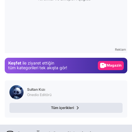
Video
Test
Gündem
Reklam
Magazin
Keşfet
ile ziyaret ettiğin
Video
tüm kategorileri tek akışta gör!
Test
Sultan Kızı
Onedio Editörü
Tüm içerikleri