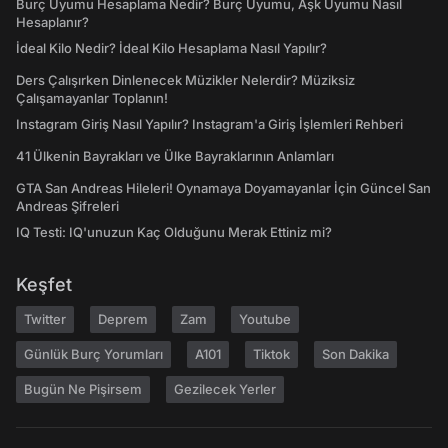
Burç Uyumu Hesaplama Nedir? Burç Uyumu, Aşk Uyumu Nasıl
Hesaplanır?
İdeal Kilo Nedir? İdeal Kilo Hesaplama Nasıl Yapılır?
Ders Çalışırken Dinlenecek Müzikler Nelerdir? Müziksiz
Çalışamayanlar Toplanın!
Instagram Giriş Nasıl Yapılır? Instagram'a Giriş İşlemleri Rehberi
41 Ülkenin Bayrakları ve Ülke Bayraklarının Anlamları
GTA San Andreas Hileleri! Oynamaya Doyamayanlar İçin Güncel San
Andreas Şifreleri
IQ Testi: IQ'unuzun Kaç Olduğunu Merak Ettiniz mi?
Keşfet
Twitter
Deprem
Zam
Youtube
Günlük Burç Yorumları
A101
Tiktok
Son Dakika
Bugün Ne Pişirsem
Gezilecek Yerler