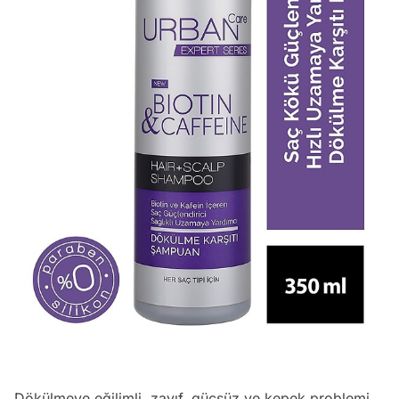
Dökülmeye eğilimli, zayıf, güçsüz ve kepek problemi