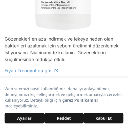
Gözenekleri en aza indirmek ve lekeye neden olan
bakterileri azaltmak için sebum üretimini düzenlemek
istiyorsanız Niacinamide kullanın. Gözeneklerin
küçülmesinde oldukça etkili.
Fiyatı Trendyol'da gör.
Fiyatı Amazon'da gör.
14. Mjcare Miracle Foot Peeling Pack - Mjcare
Çorap Tipi Ayak Peeling Maskesi