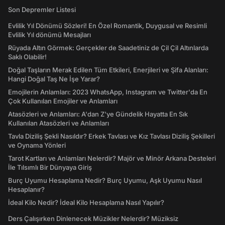
Son Depremler Listesi
Evlilik Yıl Dönümü Sözleri! En Özel Romantik, Duygusal ve Resimli
Evlilik Yıl dönümü Mesajları
Rüyada Altın Görmek: Gerçekler de Saadetiniz de Çil Çil Altınlarda
Saklı Olabilir!
Doğal Taşların Merak Edilen Tüm Etkileri, Enerjileri ve Şifa Alanları:
Hangi Doğal Taş Ne İşe Yarar?
Emojilerin Anlamları: 2023 WhatsApp, Instagram ve Twitter'da En
Çok Kullanılan Emojiler ve Anlamları
Atasözleri ve Anlamları: A'dan Z'ye Gündelik Hayatta En Sık
Kullanılan Atasözleri ve Anlamları
Tavla Diziliş Şekli Nasıldır? Erkek Tavlası ve Kız Tavlası Diziliş Şekilleri
ve Oynama Yönleri
Tarot Kartları ve Anlamları Nelerdir? Majör ve Minör Arkana Desteleri
İle Tılsımlı Bir Dünyaya Giriş
Burç Uyumu Hesaplama Nedir? Burç Uyumu, Aşk Uyumu Nasıl
Hesaplanır?
İdeal Kilo Nedir? İdeal Kilo Hesaplama Nasıl Yapılır?
Ders Çalışırken Dinlenecek Müzikler Nelerdir? Müziksiz