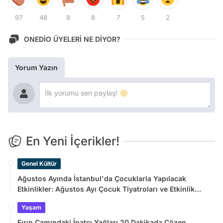
97
48
8
8
7
5
2
ONEDİO ÜYELERİ NE DİYOR?
Yorum Yazın
En Yeni İçerikler!
Genel Kültür
Ağustos Ayında İstanbul'da Çocuklarla Yapılacak
Etkinlikler: Ağustos Ayı Çocuk Tiyatroları ve Etkinlik
Takvimi
Yaşam
Fırın Camındaki İnatçı Yağları 20 Dakikada Çözen