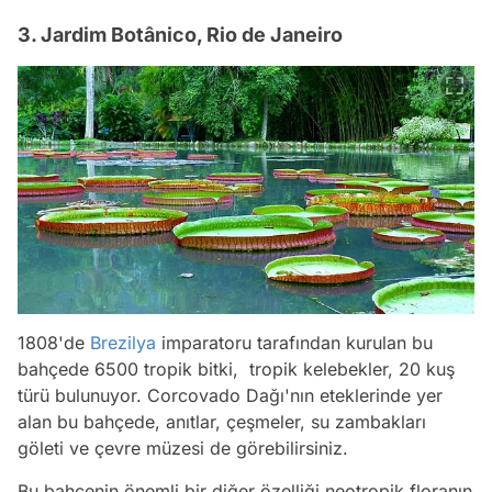
3. Jardim Botânico, Rio de Janeiro
1808'de
Brezilya
imparatoru tarafından kurulan bu
bahçede 6500 tropik bitki, tropik kelebekler, 20 kuş
türü bulunuyor. Corcovado Dağı'nın eteklerinde yer
alan bu bahçede, anıtlar, çeşmeler, su zambakları
göleti ve çevre müzesi de görebilirsiniz.
Bu bahçenin önemli bir diğer özelliği neotropik floranın