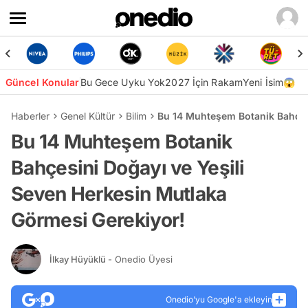
Güncel Konular
Bu Gece Uyku Yok
2027 İçin Rakam
Yeni İsim😱
Haberler
Genel Kültür
Bilim
Bu 14 Muhteşem Botanik Bahçesi
Bu 14 Muhteşem Botanik
Bahçesini Doğayı ve Yeşili
Seven Herkesin Mutlaka
Görmesi Gerekiyor!
İlkay Hüyüklü
- Onedio Üyesi
Onedio’yu Google'a ekleyin