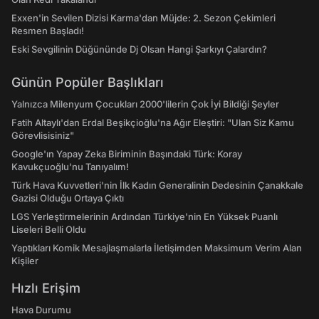
Exxen'in Sevilen Dizisi Karma'dan Müjde: 2. Sezon Çekimleri
Resmen Başladı!
Eski Sevgilinin Düğününde Dj Olsan Hangi Şarkıyı Çalardın?
Günün Popüler Başlıkları
Yalnızca Milenyum Çocukları 2000'lilerin Çok İyi Bildiği Şeyler
Fatih Altaylı'dan Erdal Beşikçioğlu'na Ağır Eleştiri: "Ulan Siz Kamu
Görevlisisiniz"
Google'ın Yapay Zeka Biriminin Başındaki Türk: Koray
Kavukçuoğlu'nu Tanıyalım!
Türk Hava Kuvvetleri'nin İlk Kadın Generalinin Dedesinin Çanakkale
Gazisi Olduğu Ortaya Çıktı
LGS Yerleştirmelerinin Ardından Türkiye'nin En Yüksek Puanlı
Liseleri Belli Oldu
Yaptıkları Komik Mesajlaşmalarla İletişimden Maksimum Verim Alan
Kişiler
Hızlı Erişim
Hava Durumu