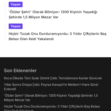
Yaşam
'Ölüler Şehri' Olarak Biliniyor: 1300 Kişinin Yaşadığı
Şehirde 1,5 Milyon Mezar Var
Yaşam
Hiçbir Tuzak Onu Durduramıyordu: 3 Yıldır Çiftçilerin Baş
Belası Olan Kedi Yakalandı
Son Eklenenler
Koca Ülkede Tüm Sular Zehirli Çıktı: Temizlemesi Asırlar Sürecek
Yıllar Sonra Ortaya Çıktı: Poyraz Karayel'in Meltem'i Hare Sürel
Evlendi!
'Ölüler Şehri' Olarak Biliniyor: 1300 Kişinin Yaşadığı Şehirde 1,5
Milyon Mezar Var
Hiçbir Tuzak Onu Durduramıyordu: 3 Yıldır Çiftçilerin Baş Belası
Olan Kedi Yakalandı