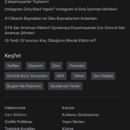
Çalışamayanlar Toplanın!
Instagram Giriş Nasıl Yapılır? Instagram'a Giriş İşlemleri Rehberi
41 Ülkenin Bayrakları ve Ülke Bayraklarının Anlamları
GTA San Andreas Hileleri! Oynamaya Doyamayanlar İçin Güncel San
Andreas Şifreleri
IQ Testi: IQ'unuzun Kaç Olduğunu Merak Ettiniz mi?
Keşfet
Twitter
Deprem
Zam
Youtube
Günlük Burç Yorumları
A101
Tiktok
Son Dakika
Bugün Ne Pişirsem
Gezilecek Yerler
Hakkımızda
Kariyer
Geri Bildirim
Kullanıcı Sözleşmesi
Gizlilik Politikası
Yayın İlkeleri
Topluluk Kuralları
Künye