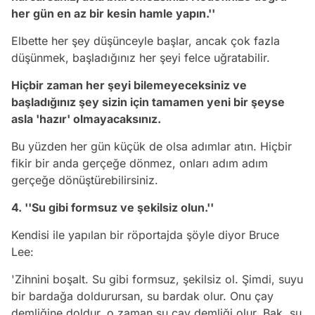
her gün en az bir kesin hamle yapın.''
Elbette her şey düşünceyle başlar, ancak çok fazla
düşünmek, başladığınız her şeyi felce uğratabilir.
Hiçbir zaman her şeyi bilemeyeceksiniz ve
başladığınız şey sizin için tamamen yeni bir şeyse
asla 'hazır' olmayacaksınız.
Bu yüzden her gün küçük de olsa adımlar atın. Hiçbir
fikir bir anda gerçeğe dönmez, onları adım adım
gerçeğe dönüştürebilirsiniz.
4. ''Su gibi formsuz ve şekilsiz olun.''
Kendisi ile yapılan bir röportajda şöyle diyor Bruce
Lee:
'Zihnini boşalt. Su gibi formsuz, şekilsiz ol. Şimdi, suyu
bir bardağa doldurursan, su bardak olur. Onu çay
demliğine doldur, o zaman su çay demliği olur. Bak, su