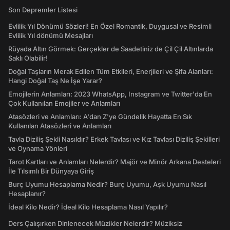
Son Depremler Listesi
Evlilik Yıl Dönümü Sözleri! En Özel Romantik, Duygusal ve Resimli
Evlilik Yıl dönümü Mesajları
Rüyada Altın Görmek: Gerçekler de Saadetiniz de Çil Çil Altınlarda
Saklı Olabilir!
Doğal Taşların Merak Edilen Tüm Etkileri, Enerjileri ve Şifa Alanları:
Hangi Doğal Taş Ne İşe Yarar?
Emojilerin Anlamları: 2023 WhatsApp, Instagram ve Twitter'da En
Çok Kullanılan Emojiler ve Anlamları
Atasözleri ve Anlamları: A'dan Z'ye Gündelik Hayatta En Sık
Kullanılan Atasözleri ve Anlamları
Tavla Diziliş Şekli Nasıldır? Erkek Tavlası ve Kız Tavlası Diziliş Şekilleri
ve Oynama Yönleri
Tarot Kartları ve Anlamları Nelerdir? Majör ve Minör Arkana Desteleri
İle Tılsımlı Bir Dünyaya Giriş
Burç Uyumu Hesaplama Nedir? Burç Uyumu, Aşk Uyumu Nasıl
Hesaplanır?
İdeal Kilo Nedir? İdeal Kilo Hesaplama Nasıl Yapılır?
Ders Çalışırken Dinlenecek Müzikler Nelerdir? Müziksiz