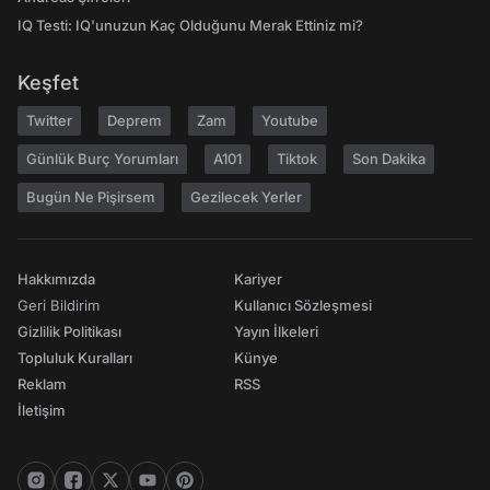
IQ Testi: IQ'unuzun Kaç Olduğunu Merak Ettiniz mi?
Keşfet
Twitter
Deprem
Zam
Youtube
Günlük Burç Yorumları
A101
Tiktok
Son Dakika
Bugün Ne Pişirsem
Gezilecek Yerler
Hakkımızda
Kariyer
Geri Bildirim
Kullanıcı Sözleşmesi
Gizlilik Politikası
Yayın İlkeleri
Topluluk Kuralları
Künye
Reklam
RSS
İletişim