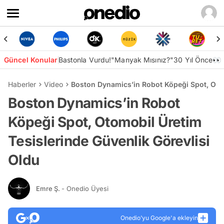
Güncel Konular
Bastonla Vurdu!
"Manyak Mısınız?"
30 Yıl Önce👀
Haberler
Video
Boston Dynamics’in Robot Köpeği Spot, Otom
Boston Dynamics’in Robot
Köpeği Spot, Otomobil Üretim
Tesislerinde Güvenlik Görevlisi
Oldu
Emre Ş.
- Onedio Üyesi
Onedio’yu Google'a ekleyin