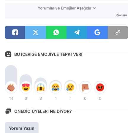
Yorumlar ve Emojiler Aşağıda
Reklam
BU İÇERİĞE EMOJİYLE TEPKİ VER!
14
6
3
1
1
0
0
ONEDİO ÜYELERİ NE DİYOR?
Yorum Yazın