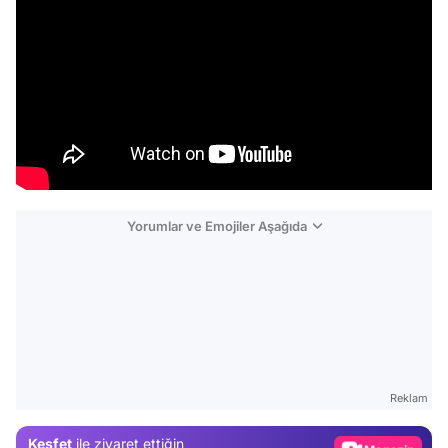
Yorumlar ve Emojiler Aşağıda
Video
Test
Gündem
Reklam
Magazin
Keşfet
ile ziyaret ettiğin