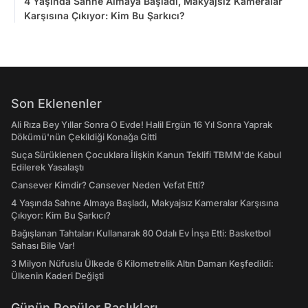
4 Yaşında Sahne Almaya Başladı, Makyajsız Kameralar
Karşısına Çıkıyor: Kim Bu Şarkıcı?
Son Eklenenler
Ali Rıza Bey Yıllar Sonra O Evde! Halil Ergün 16 Yıl Sonra Yaprak
Dökümü'nün Çekildiği Konağa Gitti
Suça Sürüklenen Çocuklara İlişkin Kanun Teklifi TBMM'de Kabul
Edilerek Yasalaştı
Cansever Kimdir? Cansever Neden Vefat Etti?
4 Yaşında Sahne Almaya Başladı, Makyajsız Kameralar Karşısına
Çıkıyor: Kim Bu Şarkıcı?
Bağışlanan Tahtaları Kullanarak 80 Odalı Ev İnşa Etti: Basketbol
Sahası Bile Var!
3 Milyon Nüfuslu Ülkede 6 Kilometrelik Altın Damarı Keşfedildi:
Ülkenin Kaderi Değişti
Günün Popüler Başlıkları