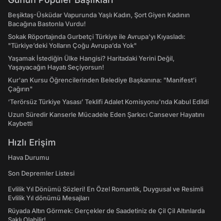
Beşiktaş-Üsküdar Vapurunda Yaşlı Kadın, Şort Giyen Kadının
Bacağına Bastonla Vurdu!
Sokak Röportajında Gurbetçi Türkiye ile Avrupa'yı Kıyasladı:
"Türkiye’deki Yolların Çoğu Avrupa’da Yok"
Yaşamak İstediğin Ülke Hangisi? Haritadaki Yerini Değil,
Yaşayacağın Hayatı Seçiyorsun!
Kur'an Kursu Öğrencilerinden Belediye Başkanına: "Manifest’i
Çağırın"
‘Terörsüz Türkiye Yasası’ Teklifi Adalet Komisyonu'nda Kabul Edildi
Uzun Süredir Kanserle Mücadele Eden Şarkıcı Cansever Hayatını
Kaybetti
Hızlı Erişim
Hava Durumu
Son Depremler Listesi
Evlilik Yıl Dönümü Sözleri! En Özel Romantik, Duygusal ve Resimli
Evlilik Yıl dönümü Mesajları
Rüyada Altın Görmek: Gerçekler de Saadetiniz de Çil Çil Altınlarda
Saklı Olabilir!