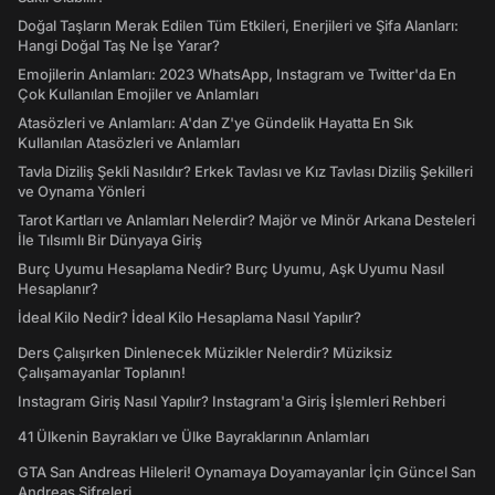
Doğal Taşların Merak Edilen Tüm Etkileri, Enerjileri ve Şifa Alanları:
Hangi Doğal Taş Ne İşe Yarar?
Emojilerin Anlamları: 2023 WhatsApp, Instagram ve Twitter'da En
Çok Kullanılan Emojiler ve Anlamları
Atasözleri ve Anlamları: A'dan Z'ye Gündelik Hayatta En Sık
Kullanılan Atasözleri ve Anlamları
Tavla Diziliş Şekli Nasıldır? Erkek Tavlası ve Kız Tavlası Diziliş Şekilleri
ve Oynama Yönleri
Tarot Kartları ve Anlamları Nelerdir? Majör ve Minör Arkana Desteleri
İle Tılsımlı Bir Dünyaya Giriş
Burç Uyumu Hesaplama Nedir? Burç Uyumu, Aşk Uyumu Nasıl
Hesaplanır?
İdeal Kilo Nedir? İdeal Kilo Hesaplama Nasıl Yapılır?
Ders Çalışırken Dinlenecek Müzikler Nelerdir? Müziksiz
Çalışamayanlar Toplanın!
Instagram Giriş Nasıl Yapılır? Instagram'a Giriş İşlemleri Rehberi
41 Ülkenin Bayrakları ve Ülke Bayraklarının Anlamları
GTA San Andreas Hileleri! Oynamaya Doyamayanlar İçin Güncel San
Andreas Şifreleri