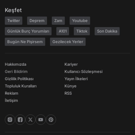
Keşfet
Twitter
Deprem
Zam
Youtube
Günlük Burç Yorumları
A101
Tiktok
Son Dakika
Bugün Ne Pişirsem
Gezilecek Yerler
Hakkımızda
Kariyer
Geri Bildirim
Kullanıcı Sözleşmesi
Gizlilik Politikası
Yayın İlkeleri
Topluluk Kuralları
Künye
Reklam
RSS
İletişim