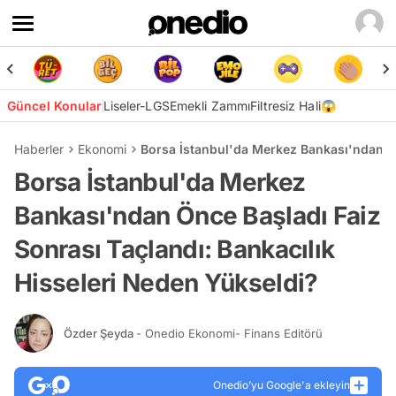
Güncel Konular
Liseler-LGS
Emekli Zammı
Filtresiz Hali😱
Haberler
Ekonomi
Borsa İstanbul'da Merkez Bankası'ndan Ön
Borsa İstanbul'da Merkez
Bankası'ndan Önce Başladı Faiz
Sonrası Taçlandı: Bankacılık
Hisseleri Neden Yükseldi?
Özder Şeyda
- Onedio Ekonomi- Finans Editörü
Onedio’yu Google'a ekleyin