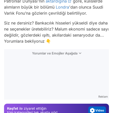
Patronlar Dünyası'nın
aktardığına
göre, kulislerde
alımların büyük bir bölümü
Londra
'dan olunca Suudi
Varlık Fonu’na gözlerin çevrildiği belirtiliyor.
Siz ne dersiniz? Bankacılık hisseleri yükseldi diye daha
ne seçenekler üretebiliriz? Malum ekonomi sadece sayı
değildir, gözlerdeki ışıltı, akıllardaki senaryodur da...
Yorumlara bekliyoruz 👇
Yorumlar ve Emojiler Aşağıda
Video
Test
Gündem
Reklam
Magazin
Keşfet
ile ziyaret ettiğin
Video
tüm kategorileri tek akışta gör!