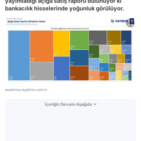
yayımladığı açığa satış raporu bulunuyor ki
bankacılık hisselerinde yoğunluk görülüyor.
arastirma.isyatirim.com.tr
İçeriğin Devamı Aşağıda