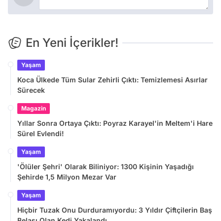
En Yeni İçerikler!
Yaşam
Koca Ülkede Tüm Sular Zehirli Çıktı: Temizlemesi Asırlar
Sürecek
Magazin
Yıllar Sonra Ortaya Çıktı: Poyraz Karayel'in Meltem'i Hare
Sürel Evlendi!
Yaşam
'Ölüler Şehri' Olarak Biliniyor: 1300 Kişinin Yaşadığı
Şehirde 1,5 Milyon Mezar Var
Yaşam
Hiçbir Tuzak Onu Durduramıyordu: 3 Yıldır Çiftçilerin Baş
Belası Olan Kedi Yakalandı