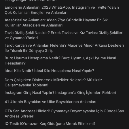
Emojilerin Anlamları: 2023 WhatsApp, Instagram ve Twitter'da En
Çok Kullanılan Emojiler ve Anlamları
Atasözleri ve Anlamları: A'dan Z'ye Gündelik Hayatta En Sık
Kullanılan Atasözleri ve Anlamları
Tavla Diziliş Şekli Nasıldır? Erkek Tavlası ve Kız Tavlası Diziliş Şekilleri
ve Oynama Yönleri
Tarot Kartları ve Anlamları Nelerdir? Majör ve Minör Arkana Desteleri
İle Tılsımlı Bir Dünyaya Giriş
Burç Uyumu Hesaplama Nedir? Burç Uyumu, Aşk Uyumu Nasıl
Hesaplanır?
İdeal Kilo Nedir? İdeal Kilo Hesaplama Nasıl Yapılır?
Ders Çalışırken Dinlenecek Müzikler Nelerdir? Müziksiz
Çalışamayanlar Toplanın!
Instagram Giriş Nasıl Yapılır? Instagram'a Giriş İşlemleri Rehberi
41 Ülkenin Bayrakları ve Ülke Bayraklarının Anlamları
GTA San Andreas Hileleri! Oynamaya Doyamayanlar İçin Güncel San
Andreas Şifreleri
IQ Testi: IQ'unuzun Kaç Olduğunu Merak Ettiniz mi?