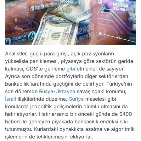
Analistler, güçlü para girişi, açık pozisyonların
yükselişle paniklemesi, piyasaya göre sektörün geride
kalması, CDS'te gerileme
gibi
etmenler de sayıyor.
Ayrıca son dönemde portföylerin diğer sektörlerden
bankacılık tarafında geçtiğini de belirtiyor. Türkiye’nin
son dönemde
Rusya
-
Ukrayna
savaşındaki konumu,
İsrail
ilişkilerinde düzelme,
Suriye
meselesi gibi
konularda jeopolitik gelişmelerin olumlu olmasını da
hatırlatıyorlar. Hatırlarsanız bir önceki günde de S400
haberi ile gerileyen piyasada bankacılık endeksi sıkı
tutunmuştu. Kurlardaki oynaklıkta azalma ve algoritmik
işlemlerin de tetiklenmesini ekliyorlar.