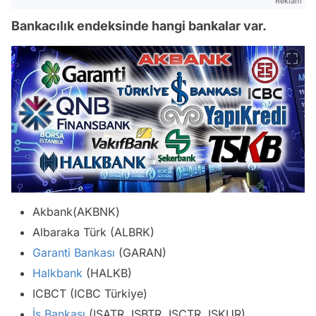
Reklam
Bankacılık endeksinde hangi bankalar var.
Akbank(AKBNK)
Albaraka Türk (ALBRK)
Garanti Bankası
(GARAN)
Halkbank
(HALKB)
ICBCT (ICBC Türkiye)
İş Bankası
(ISATR, ISBTR, ISCTR, ISKUR)