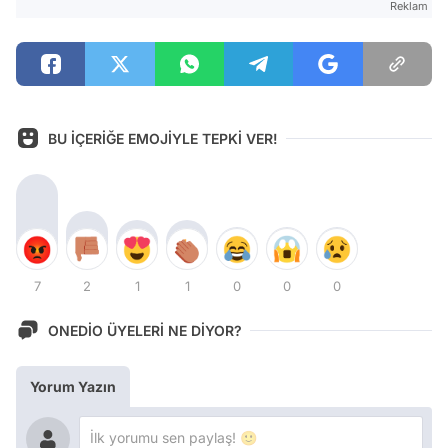
Reklam
BU İÇERİĞE EMOJİYLE TEPKİ VER!
7
2
1
1
0
0
0
ONEDİO ÜYELERİ NE DİYOR?
Yorum Yazın