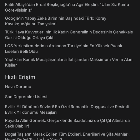
Fatih Altaylı'dan Erdal Beşikçioğlu'na Ağır Eleştiri: "Ulan Siz Kamu
Görevlisisiniz"
Google'ın Yapay Zeka Biriminin Başındaki Türk: Koray
Kavukçuoğlu'nu Tanıyalım!
Türk Hava Kuvvetleri'nin İlk Kadın Generalinin Dedesinin Çanakkale
Gazisi Olduğu Ortaya Çıktı
LGS Yerleştirmelerinin Ardından Türkiye'nin En Yüksek Puanlı
Liseleri Belli Oldu
Yaptıkları Komik Mesajlaşmalarla İletişimden Maksimum Verim Alan
Kişiler
Hızlı Erişim
Hava Durumu
Son Depremler Listesi
Evlilik Yıl Dönümü Sözleri! En Özel Romantik, Duygusal ve Resimli
Evlilik Yıl dönümü Mesajları
Rüyada Altın Görmek: Gerçekler de Saadetiniz de Çil Çil Altınlarda
Saklı Olabilir!
Doğal Taşların Merak Edilen Tüm Etkileri, Enerjileri ve Şifa Alanları:
Hangi Doğal Taş Ne İşe Yarar?