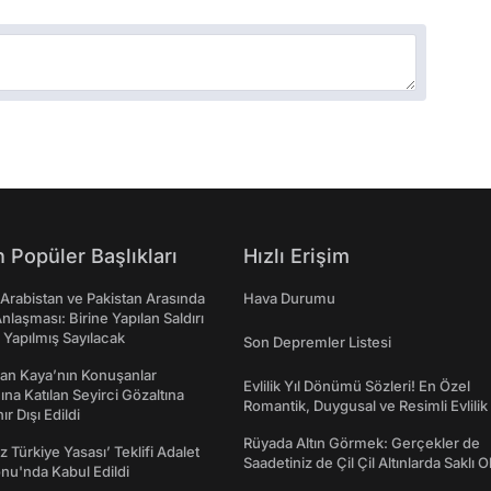
 Popüler Başlıkları
Hızlı Erişim
 Arabistan ve Pakistan Arasında
Hava Durumu
laşması: Birine Yapılan Saldırı
Yapılmış Sayılacak
Son Depremler Listesi
an Kaya’nın Konuşanlar
Evlilik Yıl Dönümü Sözleri! En Özel
na Katılan Seyirci Gözaltına
Romantik, Duygusal ve Resimli Evlilik 
nır Dışı Edildi
dönümü Mesajları
Rüyada Altın Görmek: Gerçekler de
z Türkiye Yasası’ Teklifi Adalet
Saadetiniz de Çil Çil Altınlarda Saklı Ol
nu'nda Kabul Edildi