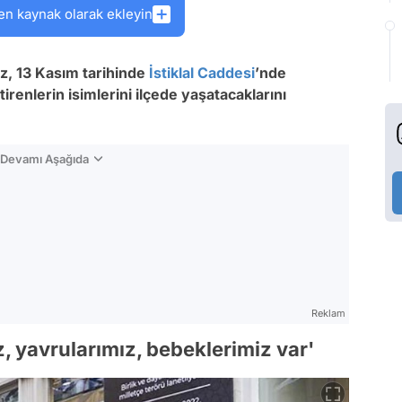
en kaynak olarak ekleyin
ız, 13 Kasım tarihinde
İstiklal Caddesi
’nde
irenlerin isimlerini ilçede yaşatacaklarını
n Devamı Aşağıda
Reklam
z, yavrularımız, bebeklerimiz var'