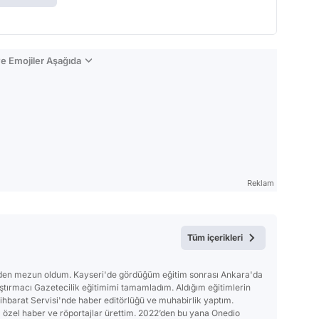
e Emojiler Aşağıda
Reklam
Tüm içerikleri
'nden mezun oldum. Kayseri'de gördüğüm eğitim sonrası Ankara'da
ırmacı Gazetecilik eğitimimi tamamladım. Aldığım eğitimlerin
tihbarat Servisi'nde haber editörlüğü ve muhabirlik yaptım.
a özel haber ve röportajlar ürettim. 2022’den bu yana Onedio