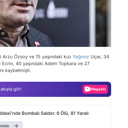
ki Arzu Özsoy ve 15 yaşındaki kızı
Yağmur
Uçar, 34
Video
ı Ecrin, 40 yaşındaki Adem Topkara ve 27
nı kaybetmişti.
Test
Gündem
 akışta gör!
Magazin
Video
Test
addesi'nde Bombalı Saldırı: 6 Ölü, 81 Yaralı
üntüle