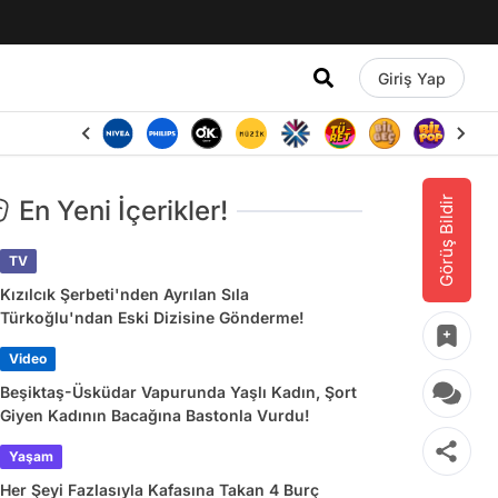
Giriş Yap
Görüş Bildir
En Yeni İçerikler!
TV
Kızılcık Şerbeti'nden Ayrılan Sıla
Türkoğlu'ndan Eski Dizisine Gönderme!
Video
Beşiktaş-Üsküdar Vapurunda Yaşlı Kadın, Şort
Giyen Kadının Bacağına Bastonla Vurdu!
Yaşam
Her Şeyi Fazlasıyla Kafasına Takan 4 Burç