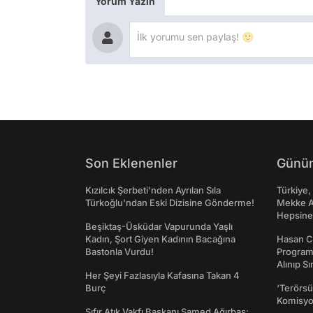
Yorum Yazın
Son Eklenenler
Günün
Kızılcık Şerbeti'nden Ayrılan Sıla
Türkiye,
Türkoğlu'ndan Eski Dizisine Gönderme!
Mekke An
Hepsine 
Beşiktaş-Üsküdar Vapurunda Yaşlı
Kadın, Şort Giyen Kadının Bacağına
Hasan C
Bastonla Vurdu!
Programı
Alınıp Sı
Her Şeyi Fazlasıyla Kafasına Takan 4
Burç
‘Terörsü
Komisyo
Sıfır Atık Vakfı Başkanı Samed Ağırbaş: