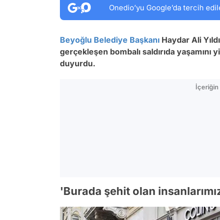
Onedio’yu Google’da tercih edil
Beyoğlu
Belediye Başkanı
Haydar Ali Yıld
gerçekleşen bombalı saldırıda yaşamını yit
duyurdu.
İçeriği
'Burada şehit olan insanlarımı