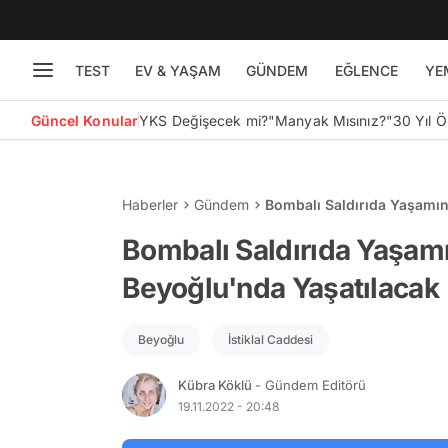
TEST
EV & YAŞAM
GÜNDEM
EĞLENCE
YE
Güncel Konular
YKS Değişecek mi?
"Manyak Mısınız?"
30 Yıl 
Haberler
Gündem
Bombalı Saldırıda Yaşamını
Bombalı Saldırıda Yaşamın
Beyoğlu'nda Yaşatılacak
Beyoğlu
İstiklal Caddesi
Kübra Köklü
- Gündem Editörü
19.11.2022 - 20:48