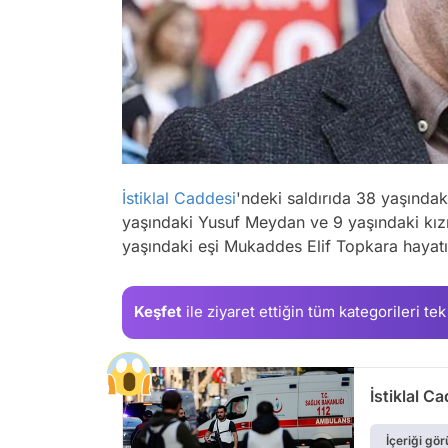
İstiklal Caddesi
'ndeki saldırıda 38 yaşında
yaşındaki Yusuf Meydan ve 9 yaşındaki kız
yaşındaki eşi Mukaddes Elif Topkara hayatı
Keşfet
ile ziyaret ettiğin
tüm kategorileri tek
İstiklal C
İçeriği gör