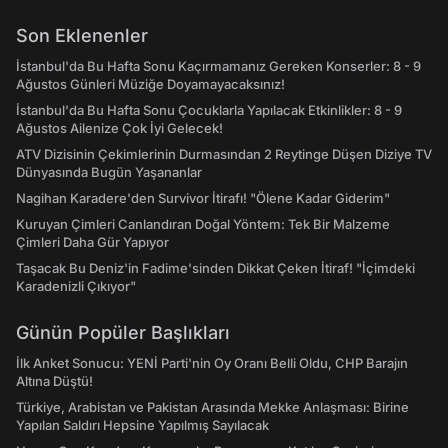
Son Eklenenler
İstanbul'da Bu Hafta Sonu Kaçırmamanız Gereken Konserler: 8 - 9
Ağustos Günleri Müziğe Doyamayacaksınız!
İstanbul'da Bu Hafta Sonu Çocuklarla Yapılacak Etkinlikler: 8 - 9
Ağustos Ailenize Çok İyi Gelecek!
ATV Dizisinin Çekimlerinin Durmasından 2 Reytinge Düşen Diziye TV
Dünyasında Bugün Yaşananlar
Nagihan Karadere'den Survivor İtirafı! "Ölene Kadar Giderim"
Kuruyan Çimleri Canlandıran Doğal Yöntem: Tek Bir Malzeme
Çimleri Daha Gür Yapıyor
Taşacak Bu Deniz'in Fadime'sinden Dikkat Çeken İtiraf! "İçimdeki
Karadenizli Çıkıyor"
Günün Popüler Başlıkları
İlk Anket Sonucu: YENİ Parti'nin Oy Oranı Belli Oldu, CHP Barajın
Altına Düştü!
Türkiye, Arabistan ve Pakistan Arasında Mekke Anlaşması: Birine
Yapılan Saldırı Hepsine Yapılmış Sayılacak