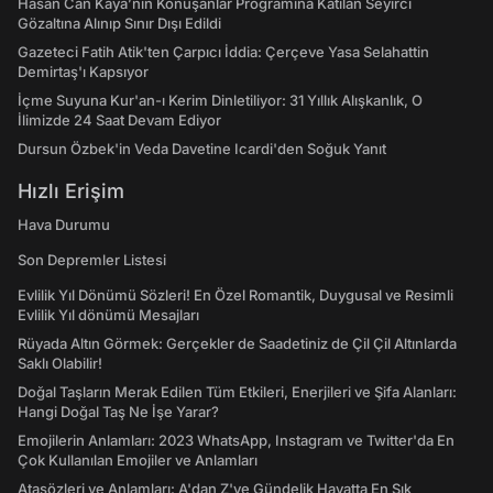
Hasan Can Kaya’nın Konuşanlar Programına Katılan Seyirci
Gözaltına Alınıp Sınır Dışı Edildi
Gazeteci Fatih Atik'ten Çarpıcı İddia: Çerçeve Yasa Selahattin
Demirtaş'ı Kapsıyor
İçme Suyuna Kur'an-ı Kerim Dinletiliyor: 31 Yıllık Alışkanlık, O
İlimizde 24 Saat Devam Ediyor
Dursun Özbek'in Veda Davetine Icardi'den Soğuk Yanıt
Hızlı Erişim
Hava Durumu
Son Depremler Listesi
Evlilik Yıl Dönümü Sözleri! En Özel Romantik, Duygusal ve Resimli
Evlilik Yıl dönümü Mesajları
Rüyada Altın Görmek: Gerçekler de Saadetiniz de Çil Çil Altınlarda
Saklı Olabilir!
Doğal Taşların Merak Edilen Tüm Etkileri, Enerjileri ve Şifa Alanları:
Hangi Doğal Taş Ne İşe Yarar?
Emojilerin Anlamları: 2023 WhatsApp, Instagram ve Twitter'da En
Çok Kullanılan Emojiler ve Anlamları
Atasözleri ve Anlamları: A'dan Z'ye Gündelik Hayatta En Sık