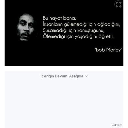
İçeriğin Devamı Aşağıda
Reklam