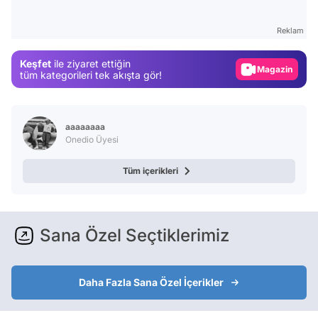
Test
Reklam
Gündem
Keşfet
ile ziyaret ettiğin
Magazin
tüm kategorileri tek akışta gör!
Video
Test
aaaaaaaa
Onedio Üyesi
Tüm içerikleri
Sana Özel Seçtiklerimiz
Daha Fazla Sana Özel İçerikler