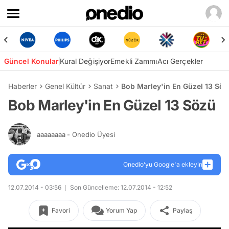
Güncel Konular
Kural Değişiyor
Emekli Zammı
Acı Gerçekler
Haberler
Genel Kültür
Sanat
Bob Marley'in En Güzel 13 Söz
Bob Marley'in En Güzel 13 Sözü
aaaaaaaa
- Onedio Üyesi
Onedio’yu Google'a ekleyin
12.07.2014 - 03:56
Son Güncelleme: 12.07.2014 - 12:52
Favori
Yorum Yap
Paylaş