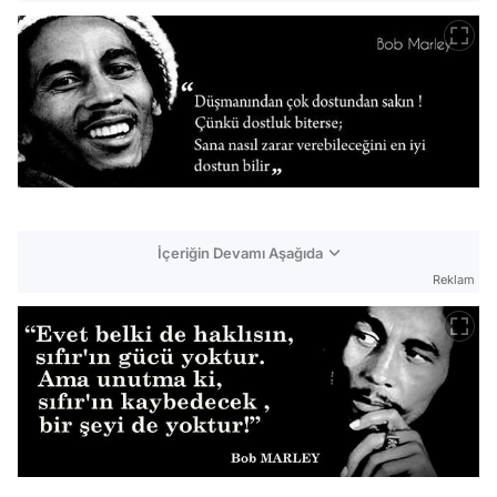
İçeriğin Devamı Aşağıda
Reklam