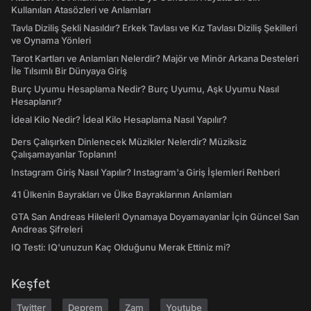
Kullanılan Atasözleri ve Anlamları
Tavla Diziliş Şekli Nasıldır? Erkek Tavlası ve Kız Tavlası Diziliş Şekilleri
ve Oynama Yönleri
Tarot Kartları ve Anlamları Nelerdir? Majör ve Minör Arkana Desteleri
İle Tılsımlı Bir Dünyaya Giriş
Burç Uyumu Hesaplama Nedir? Burç Uyumu, Aşk Uyumu Nasıl
Hesaplanır?
İdeal Kilo Nedir? İdeal Kilo Hesaplama Nasıl Yapılır?
Ders Çalışırken Dinlenecek Müzikler Nelerdir? Müziksiz
Çalışamayanlar Toplanın!
Instagram Giriş Nasıl Yapılır? Instagram'a Giriş İşlemleri Rehberi
41 Ülkenin Bayrakları ve Ülke Bayraklarının Anlamları
GTA San Andreas Hileleri! Oynamaya Doyamayanlar İçin Güncel San
Andreas Şifreleri
IQ Testi: IQ'unuzun Kaç Olduğunu Merak Ettiniz mi?
Keşfet
Twitter
Deprem
Zam
Youtube