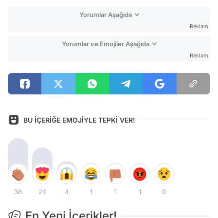
Yorumlar Aşağıda
Reklam
Yorumlar ve Emojiler Aşağıda
Reklam
BU İÇERİĞE EMOJİYLE TEPKİ VER!
38
24
4
1
1
1
0
En Yeni İçerikler!