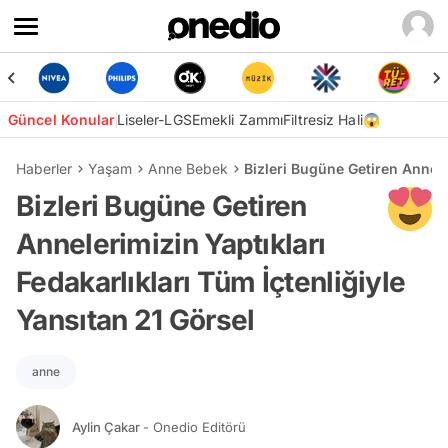
Güncel Konular
Liseler-LGS
Emekli Zammı
Filtresiz Hali😱
Haberler
Yaşam
Anne Bebek
Bizleri Bugüne Getiren Anneler
Bizleri Bugüne Getiren
Annelerimizin Yaptıkları
Fedakarlıkları Tüm İçtenliğiyle
Yansıtan 21 Görsel
anne
Aylin Çakar
- Onedio Editörü