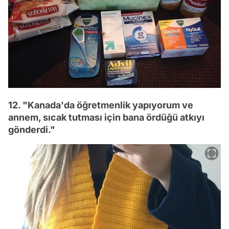
12. "Kanada'da öğretmenlik yapıyorum ve
annem, sıcak tutması için bana ördüğü atkıyı
gönderdi."