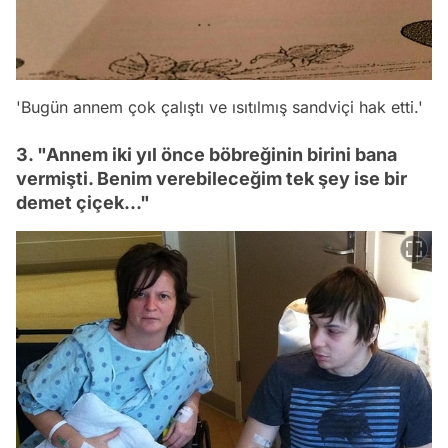
'Bugün annem çok çalıştı ve ısıtılmış sandviçi hak etti.'
3. "Annem iki yıl önce böbreğinin birini bana
vermişti. Benim verebileceğim tek şey ise bir
demet çiçek..."