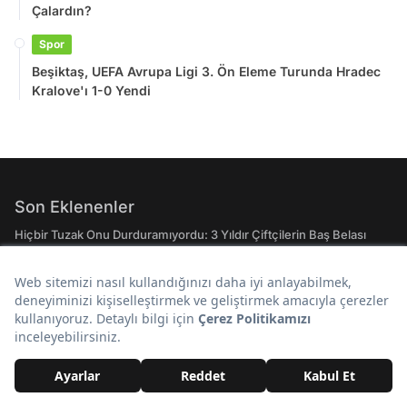
Çalardın?
Spor
Beşiktaş, UEFA Avrupa Ligi 3. Ön Eleme Turunda Hradec
Kralove'ı 1-0 Yendi
Son Eklenenler
Hiçbir Tuzak Onu Durduramıyordu: 3 Yıldır Çiftçilerin Baş Belası
Olan Kedi Yakalandı
Exxen'in Sevilen Dizisi Karma'dan Müjde: 2. Sezon Çekimleri
Resmen Başladı!
Eski Sevgilinin Düğününde Dj Olsan Hangi Şarkıyı Çalardın?
Beşiktaş, UEFA Avrupa Ligi 3. Ön Eleme Turunda Hradec Kralove'ı 1-
0 Yendi
Birkaç Taneden Bir Şey Olmaz Dediler, Ülkenin Başına Bela Oldu:
Şimdi Durdurulamıyor