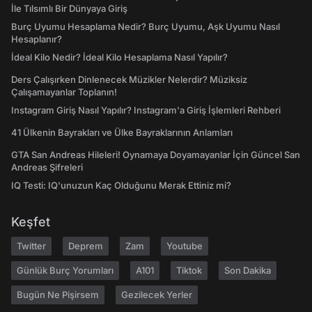
İle Tılsımlı Bir Dünyaya Giriş
Burç Uyumu Hesaplama Nedir? Burç Uyumu, Aşk Uyumu Nasıl
Hesaplanır?
İdeal Kilo Nedir? İdeal Kilo Hesaplama Nasıl Yapılır?
Ders Çalışırken Dinlenecek Müzikler Nelerdir? Müziksiz
Çalışamayanlar Toplanın!
Instagram Giriş Nasıl Yapılır? Instagram'a Giriş İşlemleri Rehberi
41 Ülkenin Bayrakları ve Ülke Bayraklarının Anlamları
GTA San Andreas Hileleri! Oynamaya Doyamayanlar İçin Güncel San
Andreas Şifreleri
IQ Testi: IQ'unuzun Kaç Olduğunu Merak Ettiniz mi?
Keşfet
Twitter
Deprem
Zam
Youtube
Günlük Burç Yorumları
A101
Tiktok
Son Dakika
Bugün Ne Pişirsem
Gezilecek Yerler