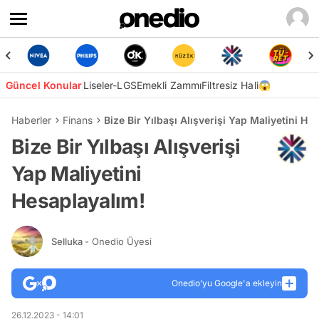
Güncel Konular
Liseler-LGS
Emekli Zammı
Filtresiz Hali😱
Haberler
Finans
Bize Bir Yılbaşı Alışverişi Yap Maliyetini He
Bize Bir Yılbaşı Alışverişi
Yap Maliyetini
Hesaplayalım!
Selluka
- Onedio Üyesi
Onedio’yu Google'a ekleyin
26.12.2023 - 14:01