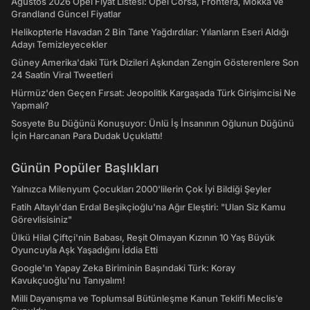
Ağustos 2026 Opel Fiyat Listesi: Opel Corsa, Frontera, Mokka ve
Grandland Güncel Fiyatlar
Helikopterle Havadan 2 Bin Tane Yağdırdılar: Yılanların Eseri Aldığı
Adayı Temizleyecekler
Güney Amerika'daki Türk Dizileri Aşkından Zengin Gösterenlere Son
24 Saatin Viral Tweetleri
Hürmüz'den Geçen Fırsat: Jeopolitik Kargaşada Türk Girişimcisi Ne
Yapmalı?
Sosyete Bu Düğünü Konuşuyor: Ünlü İş İnsanının Oğlunun Düğünü
İçin Harcanan Para Dudak Uçuklattı!
Günün Popüler Başlıkları
Yalnızca Milenyum Çocukları 2000'lilerin Çok İyi Bildiği Şeyler
Fatih Altaylı'dan Erdal Beşikçioğlu'na Ağır Eleştiri: "Ulan Siz Kamu
Görevlisisiniz"
Ülkü Hilal Çiftçi'nin Babası, Reşit Olmayan Kızının 10 Yaş Büyük
Oyuncuyla Aşk Yaşadığını İddia Etti
Google'ın Yapay Zeka Biriminin Başındaki Türk: Koray
Kavukçuoğlu'nu Tanıyalım!
Milli Dayanışma ve Toplumsal Bütünleşme Kanun Teklifi Meclis’e