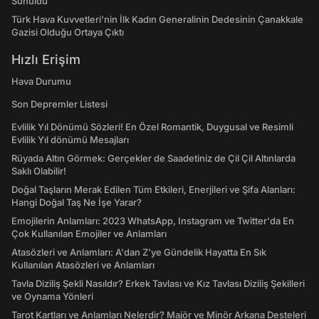
Sunuldu
Türk Hava Kuvvetleri'nin İlk Kadın Generalinin Dedesinin Çanakkale
Gazisi Olduğu Ortaya Çıktı
Hızlı Erişim
Hava Durumu
Son Depremler Listesi
Evlilik Yıl Dönümü Sözleri! En Özel Romantik, Duygusal ve Resimli
Evlilik Yıl dönümü Mesajları
Rüyada Altın Görmek: Gerçekler de Saadetiniz de Çil Çil Altınlarda
Saklı Olabilir!
Doğal Taşların Merak Edilen Tüm Etkileri, Enerjileri ve Şifa Alanları:
Hangi Doğal Taş Ne İşe Yarar?
Emojilerin Anlamları: 2023 WhatsApp, Instagram ve Twitter'da En
Çok Kullanılan Emojiler ve Anlamları
Atasözleri ve Anlamları: A'dan Z'ye Gündelik Hayatta En Sık
Kullanılan Atasözleri ve Anlamları
Tavla Diziliş Şekli Nasıldır? Erkek Tavlası ve Kız Tavlası Diziliş Şekilleri
ve Oynama Yönleri
Tarot Kartları ve Anlamları Nelerdir? Majör ve Minör Arkana Desteleri