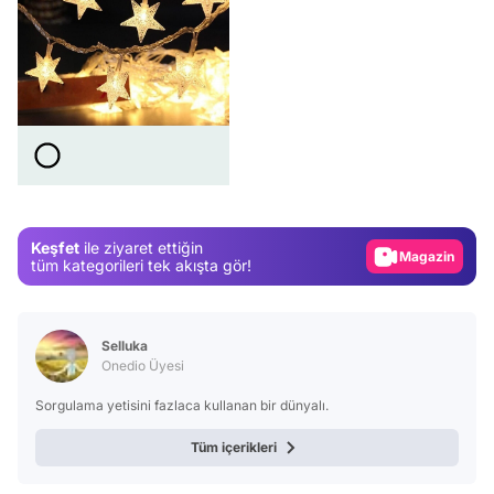
Video
Test
Gündem
Magazin
Keşfet
ile ziyaret ettiğin
Video
tüm kategorileri tek akışta gör!
Test
Selluka
Onedio Üyesi
Sorgulama yetisini fazlaca kullanan bir dünyalı.
Tüm içerikleri