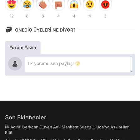
12
8
8
4
4
4
3
ONEDİO ÜYELERİ NE DİYOR?
Yorum Yazın
Son Eklenenler
İlk Adımı Berkcan Güven Attı: Manifest Sueda Uluca'ya Aşkını İlan
Etti!