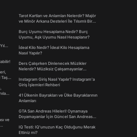
Tarot Kartları ve Anlamları Nelerdir? Majör
ve Minör Arkana Desteleri İle Tılsımlı Bir
Dünyaya Giriş
Burç Uyumu Hesaplama Nedir? Burç
Uyumu, Aşk Uyumu Nasıl Hesaplanır?
Yıl
İdeal Kilo Nedir? İdeal Kilo Hesaplama
Nasıl Yapılır?
abilir!
Ders Çalışırken Dinlenecek Müzikler
Nelerdir? Müziksiz Çalışamayanlar
eri,
Toplanın!
l Taş
Instagram Giriş Nasıl Yapılır? Instagram'a
Giriş İşlemleri Rehberi
,
nılan
41 Ülkenin Bayrakları ve Ülke Bayraklarının
Anlamları
GTA San Andreas Hileleri! Oynamaya
Doyamayanlar İçin Güncel San Andreas
ası ve
Şifreleri
IQ Testi: IQ'unuzun Kaç Olduğunu Merak
Ettiniz mi?