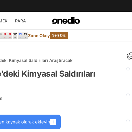
MEK
PARA
Zone Okey
Seri Diz
'deki Kimyasal Saldırıları Araştıracak
e'deki Kimyasal Saldırıları
rü
en kaynak olarak ekleyin