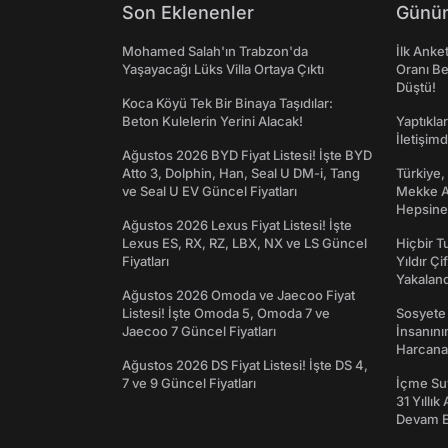
Son Eklenenler
Günün
Mohamed Salah'ın Trabzon'da
İlk Anke
Yaşayacağı Lüks Villa Ortaya Çıktı
Oranı Be
Düştü!
Koca Köyü Tek Bir Binaya Taşıdılar:
Beton Kulelerin Yerini Alacak!
Yaptıkla
İletişim
Ağustos 2026 BYD Fiyat Listesi! İşte BYD
Atto 3, Dolphin, Han, Seal U DM-i, Tang
Türkiye,
ve Seal U EV Güncel Fiyatları
Mekke An
Hepsine 
Ağustos 2026 Lexus Fiyat Listesi! İşte
Lexus ES, RX, RZ, LBX, NX ve LS Güncel
Hiçbir 
Fiyatları
Yıldır Çi
Yakaland
Ağustos 2026 Omoda ve Jaecoo Fiyat
Listesi! İşte Omoda 5, Omoda 7 ve
Sosyete
Jaecoo 7 Güncel Fiyatları
İnsanın
Harcanan
Ağustos 2026 DS Fiyat Listesi! İşte DS 4,
7 ve 9 Güncel Fiyatları
İçme Suy
31 Yıllık
Devam E