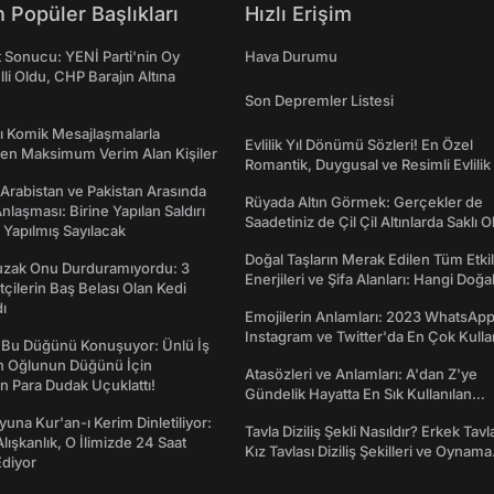
 Popüler Başlıkları
Hızlı Erişim
t Sonucu: YENİ Parti'nin Oy
Hava Durumu
lli Oldu, CHP Barajın Altına
Son Depremler Listesi
rı Komik Mesajlaşmalarla
Evlilik Yıl Dönümü Sözleri! En Özel
den Maksimum Verim Alan Kişiler
Romantik, Duygusal ve Resimli Evlilik 
dönümü Mesajları
 Arabistan ve Pakistan Arasında
Rüyada Altın Görmek: Gerçekler de
laşması: Birine Yapılan Saldırı
Saadetiniz de Çil Çil Altınlarda Saklı Ol
Yapılmış Sayılacak
Doğal Taşların Merak Edilen Tüm Etkil
Tuzak Onu Durduramıyordu: 3
Enerjileri ve Şifa Alanları: Hangi Doğa
ftçilerin Baş Belası Olan Kedi
Ne İşe Yarar?
ı
Emojilerin Anlamları: 2023 WhatsApp
Instagram ve Twitter'da En Çok Kulla
 Bu Düğünü Konuşuyor: Ünlü İş
Emojiler ve Anlamları
ın Oğlunun Düğünü İçin
Atasözleri ve Anlamları: A'dan Z'ye
 Para Dudak Uçuklattı!
Gündelik Hayatta En Sık Kullanılan
Atasözleri ve Anlamları
una Kur'an-ı Kerim Dinletiliyor:
Tavla Diziliş Şekli Nasıldır? Erkek Tavl
 Alışkanlık, O İlimizde 24 Saat
Kız Tavlası Diziliş Şekilleri ve Oynama
diyor
Yönleri