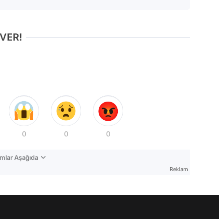
 VER!
0
0
0
mlar Aşağıda
Reklam