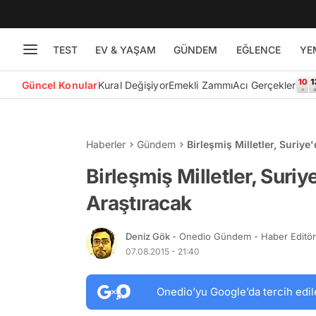
TEST
EV & YAŞAM
GÜNDEM
EĞLENCE
YE
Güncel Konular
Kural Değişiyor
Emekli Zammı
Acı Gerçekler
Haberler
Gündem
Birleşmiş Milletler, Suriye
Birleşmiş Milletler, Suriy
Araştıracak
Deniz Gök
- Onedio Gündem - Haber Editö
07.08.2015 - 21:40
Onedio’yu Google’da tercih edil