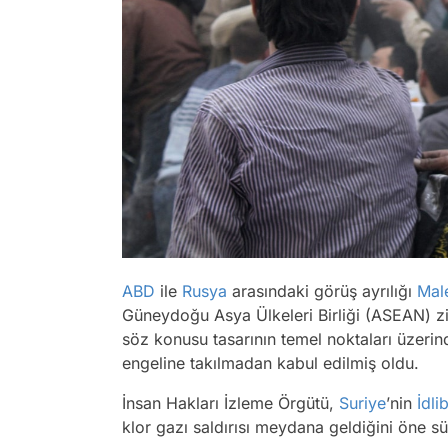
ABD
ile
Rusya
arasındaki görüş ayrılığı
Mal
Güneydoğu Asya Ülkeleri Birliği (ASEAN) zirv
söz konusu tasarının temel noktaları üzerind
engeline takılmadan kabul edilmiş oldu.
İnsan Hakları İzleme Örgütü,
Suriye
’nin
İdli
klor gazı saldırısı meydana geldiğini öne 