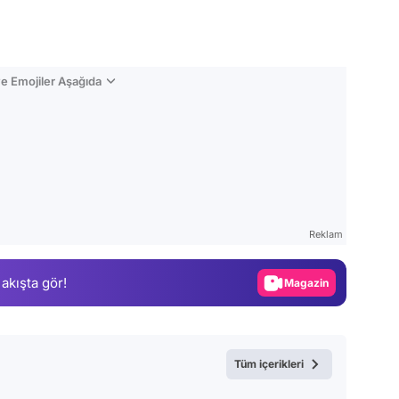
e Emojiler Aşağıda
Video
Test
Reklam
Gündem
 akışta gör!
Magazin
Video
Test
Tüm içerikleri