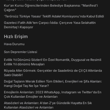
Kur'an Kursu Öğrencilerinden Belediye Başkanına: "Manifest’i
Çağırın"
‘Terörsüz Türkiye Yasası’ Teklifi Adalet Komisyonu'nda Kabul Edildi
Gazeteci Fatih Atik'ten Çarpıcı İddia: Çerçeve Yasa Selahattin
Demirtaş'ı Kapsıyor
Hızlı Erişim
Hava Durumu
Son Depremler Listesi
Evlilik Yıl Dönümü Sözleri! En Özel Romantik, Duygusal ve Resimli
Evlilik Yıl dönümü Mesajları
Rüyada Altın Görmek: Gerçekler de Saadetiniz de Çil Çil Altınlarda
Saklı Olabilir!
Doğal Taşların Merak Edilen Tüm Etkileri, Enerjileri ve Şifa Alanları:
Hangi Doğal Taş Ne İşe Yarar?
Emojilerin Anlamları: 2023 WhatsApp, Instagram ve Twitter'da En
Çok Kullanılan Emojiler ve Anlamları
Atasözleri ve Anlamları: A'dan Z'ye Gündelik Hayatta En Sık
Kullanılan Atasözleri ve Anlamları