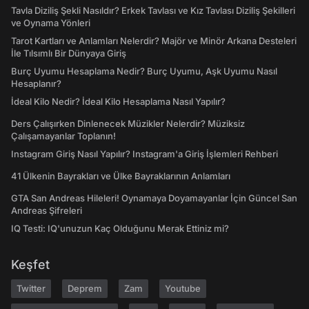
Tavla Diziliş Şekli Nasıldır? Erkek Tavlası ve Kız Tavlası Diziliş Şekilleri
ve Oynama Yönleri
Tarot Kartları ve Anlamları Nelerdir? Majör ve Minör Arkana Desteleri
İle Tılsımlı Bir Dünyaya Giriş
Burç Uyumu Hesaplama Nedir? Burç Uyumu, Aşk Uyumu Nasıl
Hesaplanır?
İdeal Kilo Nedir? İdeal Kilo Hesaplama Nasıl Yapılır?
Ders Çalışırken Dinlenecek Müzikler Nelerdir? Müziksiz
Çalışamayanlar Toplanın!
Instagram Giriş Nasıl Yapılır? Instagram'a Giriş İşlemleri Rehberi
41 Ülkenin Bayrakları ve Ülke Bayraklarının Anlamları
GTA San Andreas Hileleri! Oynamaya Doyamayanlar İçin Güncel San
Andreas Şifreleri
IQ Testi: IQ'unuzun Kaç Olduğunu Merak Ettiniz mi?
Keşfet
Twitter
Deprem
Zam
Youtube