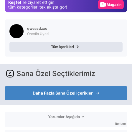
Keşfet
ile ziyaret ettiğin
Video
tüm kategorileri tek akışta gör!
Test
qweasdzxc
Onedio Üyesi
Tüm içerikleri
Sana Özel Seçtiklerimiz
Daha Fazla Sana Özel İçerikler
Yorumlar Aşağıda
Reklam