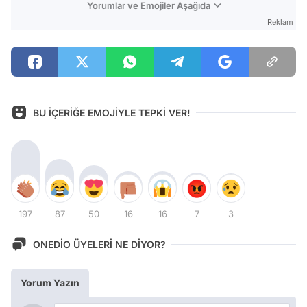
Yorumlar ve Emojiler Aşağıda
Reklam
BU İÇERİĞE EMOJİYLE TEPKİ VER!
197
87
50
16
16
7
3
ONEDİO ÜYELERİ NE DİYOR?
Yorum Yazın