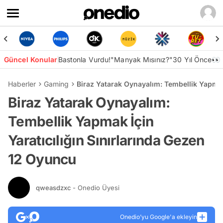
Güncel Konular
Bastonla Vurdu!
"Manyak Mısınız?"
30 Yıl Önce👀
Haberler
Gaming
Biraz Yatarak Oynayalım: Tembellik Yapmak
Biraz Yatarak Oynayalım:
Tembellik Yapmak İçin
Yaratıcılığın Sınırlarında Gezen
12 Oyuncu
qweasdzxc
- Onedio Üyesi
Onedio’yu Google'a ekleyin