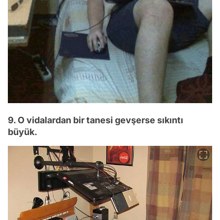
9. O vidalardan bir tanesi gevşerse sıkıntı
büyük.