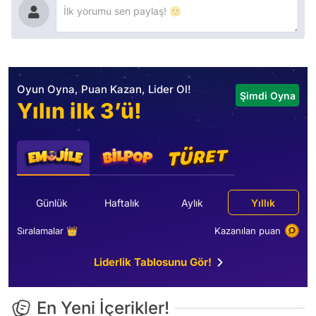
Oyun Oyna, Puan Kazan, Lider Ol!
Şimdi Oyna
Yılın ilk 3’ü!
Günlük
Haftalık
Aylık
Yıllık
Sıralamalar 👑
Kazanılan puan
Liderlik Tablosunu Gör!
En Yeni İçerikler!