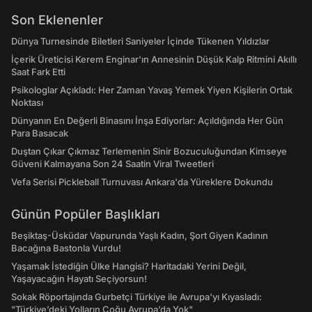
Son Eklenenler
Dünya Turnesinde Biletleri Saniyeler İçinde Tükenen Yıldızlar
İçerik Üreticisi Kerem Enginar'ın Annesinin Düşük Kalp Ritmini Akıllı
Saat Fark Etti
Psikologlar Açıkladı: Her Zaman Yavaş Yemek Yiyen Kişilerin Ortak
Noktası
Dünyanın En Değerli Binasını İnşa Ediyorlar: Açıldığında Her Gün
Para Basacak
Duştan Çıkar Çıkmaz Terlemenin Sinir Bozuculuğundan Kimseye
Güveni Kalmayana Son 24 Saatin Viral Tweetleri
Vefa Serisi Pickleball Turnuvası Ankara'da Yüreklere Dokundu
Günün Popüler Başlıkları
Beşiktaş-Üsküdar Vapurunda Yaşlı Kadın, Şort Giyen Kadının
Bacağına Bastonla Vurdu!
Yaşamak İstediğin Ülke Hangisi? Haritadaki Yerini Değil,
Yaşayacağın Hayatı Seçiyorsun!
Sokak Röportajında Gurbetçi Türkiye ile Avrupa'yı Kıyasladı:
"Türkiye’deki Yolların Çoğu Avrupa’da Yok"