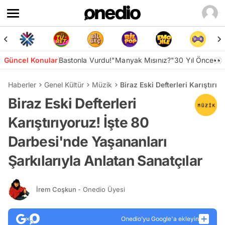
Güncel Konular
Bastonla Vurdu!
"Manyak Mısınız?"
30 Yıl Önce👀
Haberler
Genel Kültür
Müzik
Biraz Eski Defterleri Karıştırı
Biraz Eski Defterleri
Karıştırıyoruz! İşte 80
Darbesi'nde Yaşananları
Şarkılarıyla Anlatan Sanatçılar
İrem Coşkun
- Onedio Üyesi
Onedio’yu Google'a ekleyin