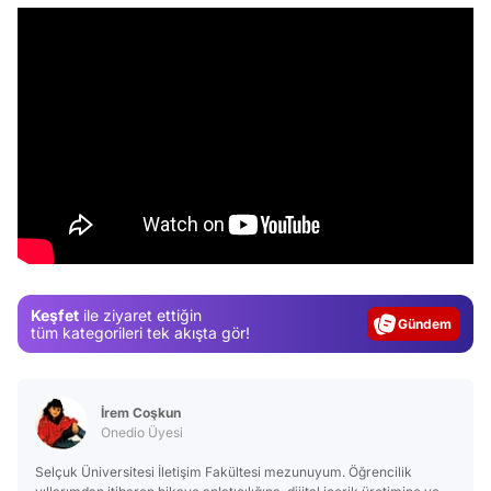
Video
Test
Keşfet
ile ziyaret ettiğin
Gündem
tüm kategorileri tek akışta gör!
Magazin
Video
İrem Coşkun
Test
Onedio Üyesi
Selçuk Üniversitesi İletişim Fakültesi mezunuyum. Öğrencilik