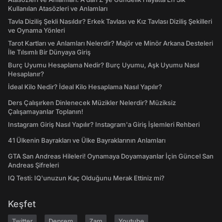
Kullanılan Atasözleri ve Anlamları
Tavla Diziliş Şekli Nasıldır? Erkek Tavlası ve Kız Tavlası Diziliş Şekilleri
ve Oynama Yönleri
Tarot Kartları ve Anlamları Nelerdir? Majör ve Minör Arkana Desteleri
İle Tılsımlı Bir Dünyaya Giriş
Burç Uyumu Hesaplama Nedir? Burç Uyumu, Aşk Uyumu Nasıl
Hesaplanır?
İdeal Kilo Nedir? İdeal Kilo Hesaplama Nasıl Yapılır?
Ders Çalışırken Dinlenecek Müzikler Nelerdir? Müziksiz
Çalışamayanlar Toplanın!
Instagram Giriş Nasıl Yapılır? Instagram'a Giriş İşlemleri Rehberi
41 Ülkenin Bayrakları ve Ülke Bayraklarının Anlamları
GTA San Andreas Hileleri! Oynamaya Doyamayanlar İçin Güncel San
Andreas Şifreleri
IQ Testi: IQ'unuzun Kaç Olduğunu Merak Ettiniz mi?
Keşfet
Twitter
Deprem
Zam
Youtube