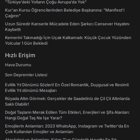
"Türkiye’deki Yolların Çoğu Avrupa’da Yok"
Kur'an Kursu Öğrencilerinden Belediye Başkanına: "Manifest’i
Çağırın"
Uzun Süredir Kanserle Mücadele Eden Şarkıcı Cansever Hayatını
Kaybetti
Kemerini Takmadığı İçin Uçak Kalkamadı: Küçük Çocuk Yüzünden
Yolcular 1 Gün Bekledi
Hızlı Erişim
Hava Durumu
Son Depremler Listesi
Evlilik Yıl Dönümü Sözleri! En Özel Romantik, Duygusal ve Resimli
Evlilik Yıl dönümü Mesajları
Rüyada Altın Görmek: Gerçekler de Saadetiniz de Çil Çil Altınlarda
Saklı Olabilir!
Doğal Taşların Merak Edilen Tüm Etkileri, Enerjileri ve Şifa Alanları:
Hangi Doğal Taş Ne İşe Yarar?
Emojilerin Anlamları: 2023 WhatsApp, Instagram ve Twitter'da En
Çok Kullanılan Emojiler ve Anlamları
Atasözleri ve Anlamları: A'dan Z'ye Gündelik Hayatta En Sık