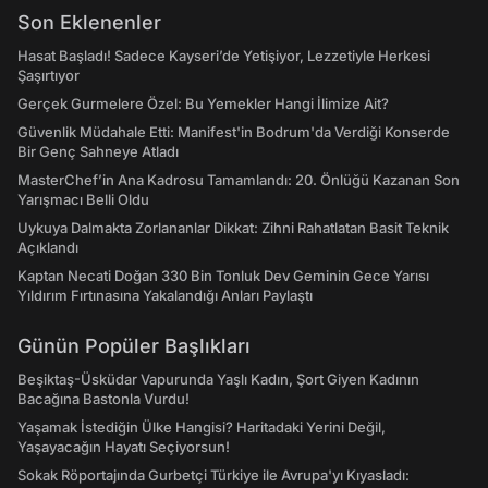
Son Eklenenler
Hasat Başladı! Sadece Kayseri’de Yetişiyor, Lezzetiyle Herkesi
Şaşırtıyor
Gerçek Gurmelere Özel: Bu Yemekler Hangi İlimize Ait?
Güvenlik Müdahale Etti: Manifest'in Bodrum'da Verdiği Konserde
Bir Genç Sahneye Atladı
MasterChef’in Ana Kadrosu Tamamlandı: 20. Önlüğü Kazanan Son
Yarışmacı Belli Oldu
Uykuya Dalmakta Zorlananlar Dikkat: Zihni Rahatlatan Basit Teknik
Açıklandı
Kaptan Necati Doğan 330 Bin Tonluk Dev Geminin Gece Yarısı
Yıldırım Fırtınasına Yakalandığı Anları Paylaştı
Günün Popüler Başlıkları
Beşiktaş-Üsküdar Vapurunda Yaşlı Kadın, Şort Giyen Kadının
Bacağına Bastonla Vurdu!
Yaşamak İstediğin Ülke Hangisi? Haritadaki Yerini Değil,
Yaşayacağın Hayatı Seçiyorsun!
Sokak Röportajında Gurbetçi Türkiye ile Avrupa'yı Kıyasladı: