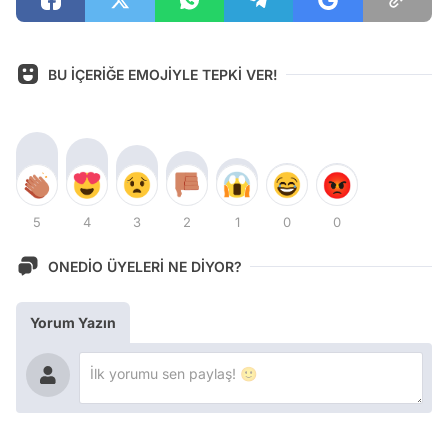
BU İÇERİĞE EMOJİYLE TEPKİ VER!
5
4
3
2
1
0
0
ONEDİO ÜYELERİ NE DİYOR?
Yorum Yazın