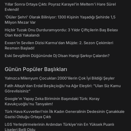
Yıllar Sonra Ortaya Çıktı: Poyraz Karayel'in Meltem'i Hare Sürel
Evlendi!
'Ölüler Şehri' Olarak Biliniyor: 1300 Kişinin Yaşadığı Şehirde 1,5
Milyon Mezar Var
Hiçbir Tuzak Onu Durduramıyordu: 3 Yıldır Çiftçilerin Baş Belası
Olan Kedi Yakalandı
Exxen'in Sevilen Dizisi Karma'dan Müjde: 2. Sezon Çekimleri
Resmen Başladı!
Eski Sevgilinin Düğününde Dj Olsan Hangi Şarkıyı Çalardın?
Günün Popüler Başlıkları
Yalnızca Milenyum Çocukları 2000'lilerin Çok İyi Bildiği Şeyler
Fatih Altaylı'dan Erdal Beşikçioğlu'na Ağır Eleştiri: "Ulan Siz Kamu
Görevlisisiniz"
Google'ın Yapay Zeka Biriminin Başındaki Türk: Koray
Kavukçuoğlu'nu Tanıyalım!
Türk Hava Kuvvetleri'nin İlk Kadın Generalinin Dedesinin Çanakkale
Gazisi Olduğu Ortaya Çıktı
LGS Yerleştirmelerinin Ardından Türkiye'nin En Yüksek Puanlı
Liseleri Belli Oldu