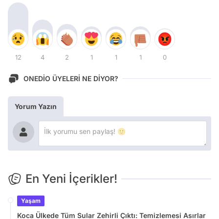
12
4
2
1
1
1
0
ONEDİO ÜYELERİ NE DİYOR?
Yorum Yazın
En Yeni İçerikler!
Yaşam
Koca Ülkede Tüm Sular Zehirli Çıktı: Temizlemesi Asırlar