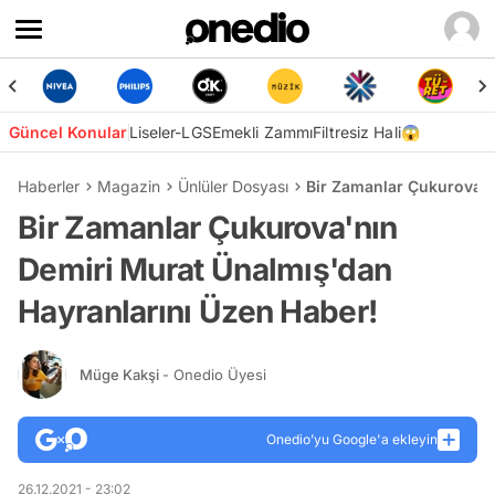
Güncel Konular
Liseler-LGS
Emekli Zammı
Filtresiz Hali😱
Haberler
Magazin
Ünlüler Dosyası
Bir Zamanlar Çukurova'n
Bir Zamanlar Çukurova'nın
Demiri Murat Ünalmış'dan
Hayranlarını Üzen Haber!
Müge Kakşi
- Onedio Üyesi
Onedio’yu Google'a ekleyin
26.12.2021 - 23:02