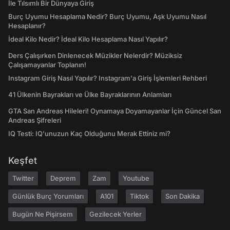
İle Tılsımlı Bir Dünyaya Giriş
Burç Uyumu Hesaplama Nedir? Burç Uyumu, Aşk Uyumu Nasıl
Hesaplanır?
İdeal Kilo Nedir? İdeal Kilo Hesaplama Nasıl Yapılır?
Ders Çalışırken Dinlenecek Müzikler Nelerdir? Müziksiz
Çalışamayanlar Toplanın!
Instagram Giriş Nasıl Yapılır? Instagram'a Giriş İşlemleri Rehberi
41 Ülkenin Bayrakları ve Ülke Bayraklarının Anlamları
GTA San Andreas Hileleri! Oynamaya Doyamayanlar İçin Güncel San
Andreas Şifreleri
IQ Testi: IQ'unuzun Kaç Olduğunu Merak Ettiniz mi?
Keşfet
Twitter
Deprem
Zam
Youtube
Günlük Burç Yorumları
A101
Tiktok
Son Dakika
Bugün Ne Pişirsem
Gezilecek Yerler