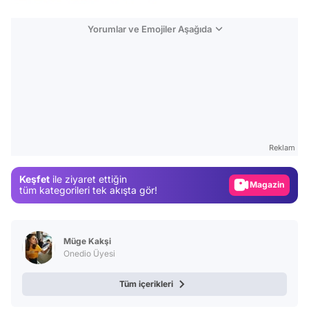
Yorumlar ve Emojiler Aşağıda
Video
Test
Reklam
Gündem
Keşfet
ile ziyaret ettiğin
Magazin
tüm kategorileri tek akışta gör!
Video
Test
Müge Kakşi
Onedio Üyesi
Tüm içerikleri