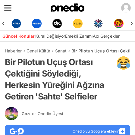
Güncel Konular
Kural Değişiyor
Emekli Zammı
Acı Gerçekler
Haberler
Genel Kültür
Sanat
Bir Pilotun Uçuş Ortası Çektiği
Bir Pilotun Uçuş Ortası
Çektiğini Söylediği,
Herkesin Yüreğini Ağzına
Getiren 'Sahte' Selfieler
Gozex
- Onedio Üyesi
Onedio’yu Google'a ekleyin