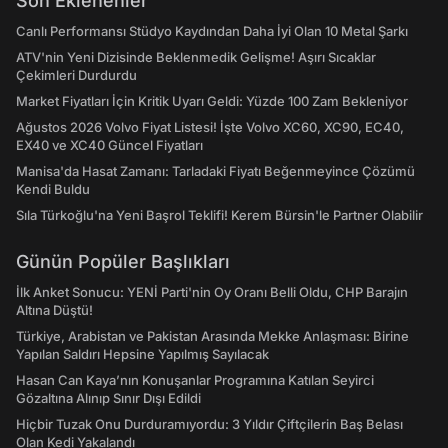
Son Eklenenler
Canlı Performansı Stüdyo Kaydından Daha İyi Olan 10 Metal Şarkı
ATV'nin Yeni Dizisinde Beklenmedik Gelişme! Aşırı Sıcaklar
Çekimleri Durdurdu
Market Fiyatları İçin Kritik Uyarı Geldi: Yüzde 100 Zam Bekleniyor
Ağustos 2026 Volvo Fiyat Listesi! İşte Volvo XC60, XC90, EC40,
EX40 ve XC40 Güncel Fiyatları
Manisa'da Hasat Zamanı: Tarladaki Fiyatı Beğenmeyince Çözümü
Kendi Buldu
Sıla Türkoğlu'na Yeni Başrol Teklifi! Kerem Bürsin'le Partner Olabilir
Günün Popüler Başlıkları
İlk Anket Sonucu: YENİ Parti'nin Oy Oranı Belli Oldu, CHP Barajın
Altına Düştü!
Türkiye, Arabistan ve Pakistan Arasında Mekke Anlaşması: Birine
Yapılan Saldırı Hepsine Yapılmış Sayılacak
Hasan Can Kaya’nın Konuşanlar Programına Katılan Seyirci
Gözaltına Alınıp Sınır Dışı Edildi
Hiçbir Tuzak Onu Durduramıyordu: 3 Yıldır Çiftçilerin Baş Belası
Olan Kedi Yakalandı