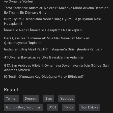
ve Oynama Yönleri
Tarot Kartları ve Anlamları Nelerdir? Majör ve Minör Arkana Desteleri
İle Tılsımlı Bir Dünyaya Giriş
Burç Uyumu Hesaplama Nedir? Burç Uyumu, Aşk Uyumu Nasıl
Hesaplanır?
İdeal Kilo Nedir? İdeal Kilo Hesaplama Nasıl Yapılır?
Ders Çalışırken Dinlenecek Müzikler Nelerdir? Müziksiz
Çalışamayanlar Toplanın!
Instagram Giriş Nasıl Yapılır? Instagram'a Giriş İşlemleri Rehberi
41 Ülkenin Bayrakları ve Ülke Bayraklarının Anlamları
GTA San Andreas Hileleri! Oynamaya Doyamayanlar İçin Güncel San
Andreas Şifreleri
IQ Testi: IQ'unuzun Kaç Olduğunu Merak Ettiniz mi?
Keşfet
Twitter
Deprem
Zam
Youtube
Günlük Burç Yorumları
A101
Tiktok
Son Dakika