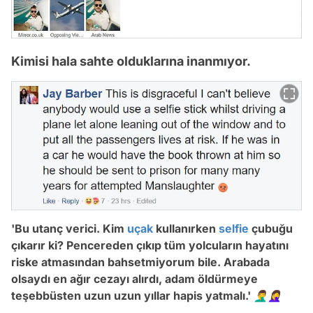
Kimisi hala sahte olduklarına inanmıyor.
'Bu utanç verici. Kim
uçak
kullanırken
selfie
çubuğu
çıkarır ki? Pencereden çıkıp tüm yolcuların hayatını
riske atmasından bahsetmiyorum bile. Arabada
olsaydı en ağır cezayı alırdı, adam öldürmeye
teşebbüsten uzun uzun yıllar hapis yatmalı.' 🤦‍♂️🤦‍♀️