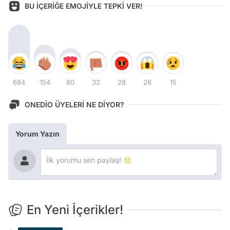
BU İÇERİĞE EMOJİYLE TEPKİ VER!
684
154
80
32
28
26
15
ONEDİO ÜYELERİ NE DİYOR?
Yorum Yazın
En Yeni İçerikler!