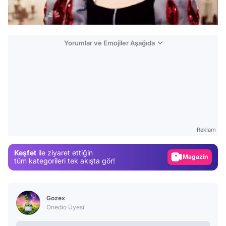
Yorumlar ve Emojiler Aşağıda
Video
Test
Gündem
Reklam
Magazin
Keşfet
ile ziyaret ettiğin
Video
tüm kategorileri tek akışta gör!
Test
Gozex
Onedio Üyesi