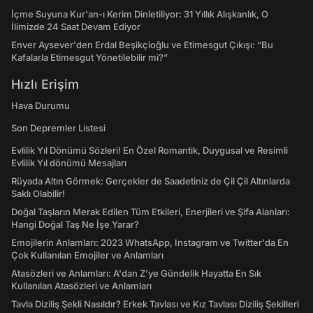
İçme Suyuna Kur'an-ı Kerim Dinletiliyor: 31 Yıllık Alışkanlık, O
İlimizde 24 Saat Devam Ediyor
Enver Aysever'den Erdal Beşikçioğlu ve Etimesgut Çıkışı: “Bu
Kafalarla Etimesgut Yönetilebilir mi?”
Hızlı Erişim
Hava Durumu
Son Depremler Listesi
Evlilik Yıl Dönümü Sözleri! En Özel Romantik, Duygusal ve Resimli
Evlilik Yıl dönümü Mesajları
Rüyada Altın Görmek: Gerçekler de Saadetiniz de Çil Çil Altınlarda
Saklı Olabilir!
Doğal Taşların Merak Edilen Tüm Etkileri, Enerjileri ve Şifa Alanları:
Hangi Doğal Taş Ne İşe Yarar?
Emojilerin Anlamları: 2023 WhatsApp, Instagram ve Twitter'da En
Çok Kullanılan Emojiler ve Anlamları
Atasözleri ve Anlamları: A'dan Z'ye Gündelik Hayatta En Sık
Kullanılan Atasözleri ve Anlamları
Tavla Diziliş Şekli Nasıldır? Erkek Tavlası ve Kız Tavlası Diziliş Şekilleri