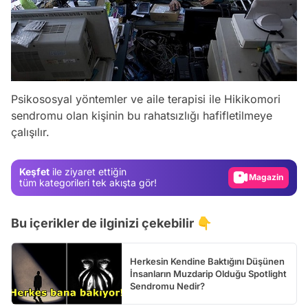
Psikososyal yöntemler ve aile terapisi ile Hikikomori
Video
sendromu olan kişinin bu rahatsızlığı hafifletilmeye
çalışılır.
Test
Gündem
Keşfet
ile ziyaret ettiğin
Magazin
tüm kategorileri tek akışta gör!
Video
Bu içerikler de ilginizi çekebilir 👇
Test
Herkesin Kendine Baktığını Düşünen
İnsanların Muzdarip Olduğu Spotlight
Sendromu Nedir?