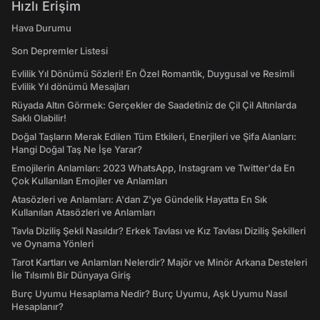
Hızlı Erişim
Hava Durumu
Son Depremler Listesi
Evlilik Yıl Dönümü Sözleri! En Özel Romantik, Duygusal ve Resimli
Evlilik Yıl dönümü Mesajları
Rüyada Altın Görmek: Gerçekler de Saadetiniz de Çil Çil Altınlarda
Saklı Olabilir!
Doğal Taşların Merak Edilen Tüm Etkileri, Enerjileri ve Şifa Alanları:
Hangi Doğal Taş Ne İşe Yarar?
Emojilerin Anlamları: 2023 WhatsApp, Instagram ve Twitter'da En
Çok Kullanılan Emojiler ve Anlamları
Atasözleri ve Anlamları: A'dan Z'ye Gündelik Hayatta En Sık
Kullanılan Atasözleri ve Anlamları
Tavla Diziliş Şekli Nasıldır? Erkek Tavlası ve Kız Tavlası Diziliş Şekilleri
ve Oynama Yönleri
Tarot Kartları ve Anlamları Nelerdir? Majör ve Minör Arkana Desteleri
İle Tılsımlı Bir Dünyaya Giriş
Burç Uyumu Hesaplama Nedir? Burç Uyumu, Aşk Uyumu Nasıl
Hesaplanır?