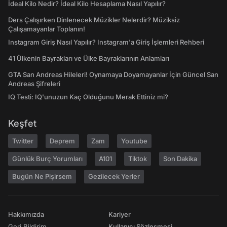
İdeal Kilo Nedir? İdeal Kilo Hesaplama Nasıl Yapılır?
Ders Çalışırken Dinlenecek Müzikler Nelerdir? Müziksiz
Çalışamayanlar Toplanın!
Instagram Giriş Nasıl Yapılır? Instagram'a Giriş İşlemleri Rehberi
41 Ülkenin Bayrakları ve Ülke Bayraklarının Anlamları
GTA San Andreas Hileleri! Oynamaya Doyamayanlar İçin Güncel San
Andreas Şifreleri
IQ Testi: IQ'unuzun Kaç Olduğunu Merak Ettiniz mi?
Keşfet
Twitter
Deprem
Zam
Youtube
Günlük Burç Yorumları
A101
Tiktok
Son Dakika
Bugün Ne Pişirsem
Gezilecek Yerler
Hakkımızda
Kariyer
Geri Bildirim
Kullanıcı Sözleşmesi