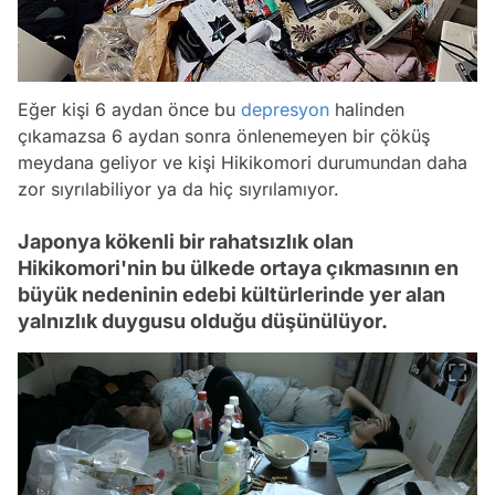
Eğer kişi 6 aydan önce bu
depresyon
halinden
çıkamazsa 6 aydan sonra önlenemeyen bir çöküş
meydana geliyor ve kişi Hikikomori durumundan daha
zor sıyrılabiliyor ya da hiç sıyrılamıyor.
Japonya kökenli bir rahatsızlık olan
Hikikomori'nin bu ülkede ortaya çıkmasının en
büyük nedeninin edebi kültürlerinde yer alan
yalnızlık duygusu olduğu düşünülüyor.