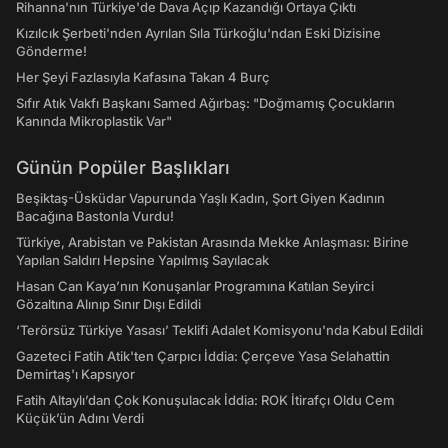
Rihanna'nın Türkiye'de Dava Açıp Kazandığı Ortaya Çıktı
Kızılcık Şerbeti'nden Ayrılan Sıla Türkoğlu'ndan Eski Dizisine
Gönderme!
Her Şeyi Fazlasıyla Kafasına Takan 4 Burç
Sıfır Atık Vakfı Başkanı Samed Ağırbaş: "Doğmamış Çocukların
Kanında Mikroplastik Var"
Günün Popüler Başlıkları
Beşiktaş-Üsküdar Vapurunda Yaşlı Kadın, Şort Giyen Kadının
Bacağına Bastonla Vurdu!
Türkiye, Arabistan ve Pakistan Arasında Mekke Anlaşması: Birine
Yapılan Saldırı Hepsine Yapılmış Sayılacak
Hasan Can Kaya’nın Konuşanlar Programına Katılan Seyirci
Gözaltına Alınıp Sınır Dışı Edildi
‘Terörsüz Türkiye Yasası’ Teklifi Adalet Komisyonu'nda Kabul Edildi
Gazeteci Fatih Atik'ten Çarpıcı İddia: Çerçeve Yasa Selahattin
Demirtaş'ı Kapsıyor
Fatih Altaylı’dan Çok Konuşulacak İddia: ROK İtirafçı Oldu Cem
Küçük’ün Adını Verdi