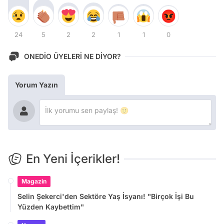
24
5
2
2
1
1
0
ONEDİO ÜYELERİ NE DİYOR?
Yorum Yazın
En Yeni İçerikler!
Magazin
Selin Şekerci'den Sektöre Yaş İsyanı! "Birçok İşi Bu
Yüzden Kaybettim"