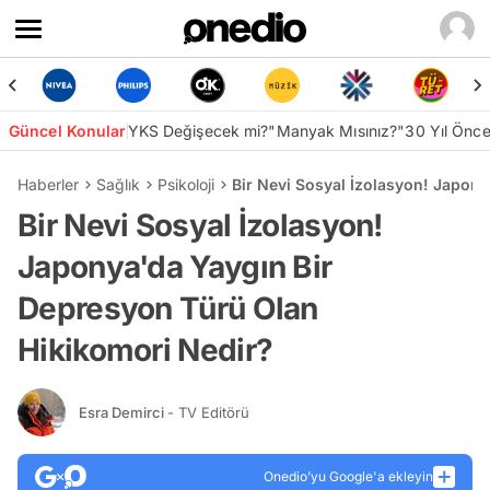
Güncel Konular
YKS Değişecek mi?
"Manyak Mısınız?"
30 Yıl Önc
Haberler
Sağlık
Psikoloji
Bir Nevi Sosyal İzolasyon! Japon
Bir Nevi Sosyal İzolasyon!
Japonya'da Yaygın Bir
Depresyon Türü Olan
Hikikomori Nedir?
Esra Demirci
- TV Editörü
Onedio’yu Google'a ekleyin