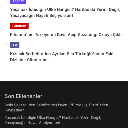
Yaşam
Yaşamak İstediğin Ülke Hangisi? Haritadaki Yerini Değil,
Yaşayacağın Hayatı Seçiyorsun!
Gündem
Rihanna'nın Türkiye'de Dava Açıp Kazandığı Ortaya Çıktı
TV
Kızılcık Şerbeti'nden Ayrılan Sıla Türkoğlu'ndan Eski
Dizisine Gönderme!
Son Eklenenler
Selin Şekerci'den Sektöre Yaş İsyanı! "Birçok İşi Bu Yüzden
Kaybettim"
Yaşamak İstediğin Ülke Hangisi? Haritadaki Yerini Değil,
Yaşayacağın Hayatı Seçiyorsun!