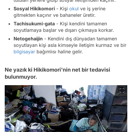
tutulan yerlere gidip sosyal iletişimden kaçınır.
Sosyal Hikikomori
- Kişi
okul
ve iş yerine
gitmekten kaçınır ve bahaneler üretir.
Tachisukumi-gata
- Kişi kendini tamamen
soyutlamaya başlar ve dışarı çıkmaya korkar.
Netogehaijin
- Kendini dış dünyadan tamamen
soyutlayan kişi asla kimseyle iletişim kurmaz ve bir
bilgisayar
bağımlısı haline gelir.
Ne yazık ki Hikikomori'nin net bir tedavisi
bulunmuyor.