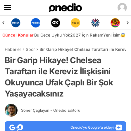
Güncel Konular
Bu Gece Uyku Yok
2027 İçin Rakam
Yeni İsim😱
Haberler
Spor
Bir Garip Hikaye! Chelsea Taraftarı ile Kerevi
Bir Garip Hikaye! Chelsea
Taraftarı ile Kereviz İlişkisini
Okuyunca Ufak Çaplı Bir Şok
Yaşayacaksınız
Soner Çağlayan
- Onedio Editörü
Onedio’yu Google'a ekleyin