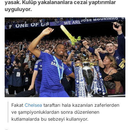
yasak. Kulüp yakalananlara cezai yaptırımlar
uyguluyor.
Fakat
Chelsea
taraftarı hala kazanılan zaferlerden
ve şampiyonluklardan sonra düzenlenen
kutlamalarda bu sebzeyi kullanıyor.