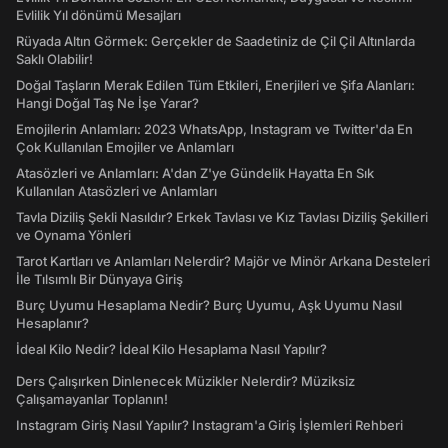
Evlilik Yıl dönümü Mesajları
Rüyada Altın Görmek: Gerçekler de Saadetiniz de Çil Çil Altınlarda
Saklı Olabilir!
Doğal Taşların Merak Edilen Tüm Etkileri, Enerjileri ve Şifa Alanları:
Hangi Doğal Taş Ne İşe Yarar?
Emojilerin Anlamları: 2023 WhatsApp, Instagram ve Twitter'da En
Çok Kullanılan Emojiler ve Anlamları
Atasözleri ve Anlamları: A'dan Z'ye Gündelik Hayatta En Sık
Kullanılan Atasözleri ve Anlamları
Tavla Diziliş Şekli Nasıldır? Erkek Tavlası ve Kız Tavlası Diziliş Şekilleri
ve Oynama Yönleri
Tarot Kartları ve Anlamları Nelerdir? Majör ve Minör Arkana Desteleri
İle Tılsımlı Bir Dünyaya Giriş
Burç Uyumu Hesaplama Nedir? Burç Uyumu, Aşk Uyumu Nasıl
Hesaplanır?
İdeal Kilo Nedir? İdeal Kilo Hesaplama Nasıl Yapılır?
Ders Çalışırken Dinlenecek Müzikler Nelerdir? Müziksiz
Çalışamayanlar Toplanın!
Instagram Giriş Nasıl Yapılır? Instagram'a Giriş İşlemleri Rehberi