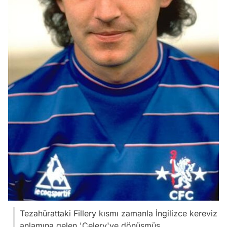
Tezahürattaki Fillery kısmı zamanla İngilizce kereviz
anlamına gelen 'Celery'ye dönüşmüş.