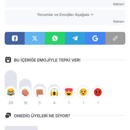
Reklam
Yorumlar ve Emojiler Aşağıda
Reklam
BU İÇERİĞE EMOJİYLE TEPKİ VER!
39
18
5
4
1
1
1
ONEDİO ÜYELERİ NE DİYOR?