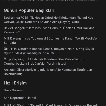
Günün Popüler Başlıkları
Bodrum’da 70 Bin TL Hesap Ödedikleri Mekandan “Rahmi Koç
Geliyor, Çıkın” Denilerek Kovulan Aile Şikayetçi Oldu
Devlet Bahçeli: “Demirtaş Evine Dönsün, Öcalan Umut Hakkına
Kavuşsun”
Milli Dayanışma ve Toplumsal Bütünleşme Kanun Teklifi Meclis’e
Sunuldu
Ülkü Hilal Çiftçi'nin Babası, Reşit Olmayan Kızının 10 Yaş Büyük
Oyuncuyla Aşk Yaşadığını İddia Etti
Özge Özpirinçci İddialarıyla Gündem Olan Kübra Süzgün
Cumhurbaşkanı Erdoğan'dan Yardım İstedi
Anıtkabir Ziyaretleriyle İçimizi Isıtan Aile Komşuları Tarafından
Dolandırılmış
Hızlı Erişim
Hava Durumu
Son Depremler Listesi
Evlilik Yıl Dönümü Sözleri! En Özel Romantik, Duygusal ve Resimli