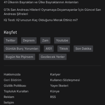
41 Ülkenin Bayrakları ve Ülke Bayraklarının Anlamları
GTA San Andreas Hileleri! Oynamaya Doyamayanlar İçin Güncel San
Andreas Şifreleri
IQ Testi: IQ'unuzun Kaç Olduğunu Merak Ettiniz mi?
Keşfet
Twitter
Deprem
Zam
Youtube
Günlük Burç Yorumları
A101
Tiktok
Son Dakika
Bugün Ne Pişirsem
Gezilecek Yerler
Hakkımızda
Kariyer
Geri Bildirim
Kullanıcı Sözleşmesi
Gizlilik Politikası
Yayın İlkeleri
Topluluk Kuralları
Künye
Reklam
RSS
İletişim