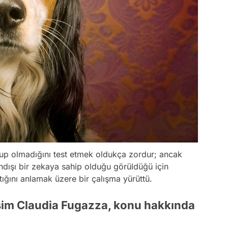
olup olmadığını test etmek oldukça zordur; ancak
dışı bir zekaya sahip olduğu görüldüğü için
ıştığını anlamak üzere bir çalışma yürüttü.
sim Claudia Fugazza, konu hakkında