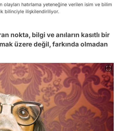
 olayları hatırlama yeteneğine verilen isim ve bilim
bilinciyle ilişkilendiriliyor.
n nokta, bilgi ve anıların kasıtlı bir
amak üzere değil, farkında olmadan