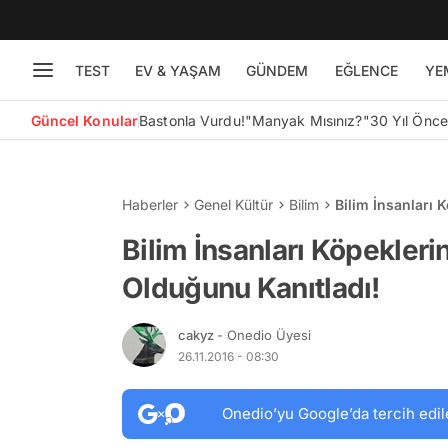
TEST
EV & YAŞAM
GÜNDEM
EĞLENCE
YE
Güncel Konular
Bastonla Vurdu!
"Manyak Mısınız?"
30 Yıl Önc
Haberler
Genel Kültür
Bilim
Bilim İnsanları 
Bilim İnsanları Köpekleri
Olduğunu Kanıtladı!
cakyz
- Onedio Üyesi
26.11.2016 - 08:30
Onedio’yu Google’da tercih edil