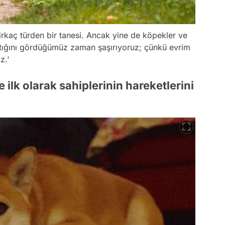
 birkaç türden bir tanesi. Ancak yine de köpekler ve
ylaştığını gördüğümüz zaman şaşırıyoruz; çünkü evrim
iz.'
lk olarak sahiplerinin hareketlerini