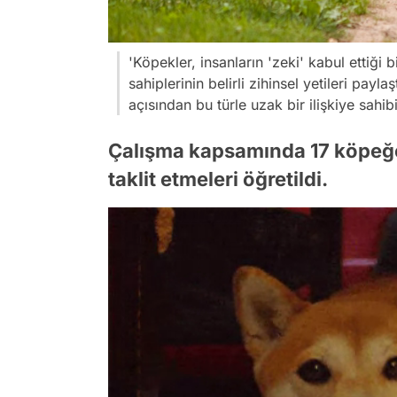
'Köpekler, insanların 'zeki' kabul ettiği
sahiplerinin belirli zihinsel yetileri pa
açısından bu türle uzak bir ilişkiye sahib
Çalışma kapsamında 17 köpeğe i
taklit etmeleri öğretildi.