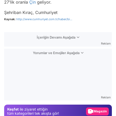
27’lik oranla
Çin
geliyor.
Şehriban Kıraç, Cumhuriyet
Kaynak:
http://www.cumhuriyet.com.tr/haber/bi...
İçeriğin Devamı Aşağıda
Reklam
Yorumlar ve Emojiler Aşağıda
Video
Test
Reklam
Gündem
Keşfet
ile ziyaret ettiğin
Magazin
tüm kategorileri tek akışta gör!