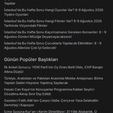
Yaptılar
İstanbul'da Bu Hafta Sonu Hangi Oyunlar Var? 8-9 Ağustos 2026
Tiyatro Oyunları
İstanbul'da Bu Hafta Sonu Hangi Filmler Var? 8-9 Ağustos 2026
Tarihinde Vizyondaki Filmler
İstanbul'da Bu Hafta Sonu Kaçırmamanız Gereken Konserler: 8 - 9
Ağustos Günleri Müziğe Doyamayacaksınız!
İstanbul'da Bu Hafta Sonu Çocuklarla Yapılacak Etkinlikler: 8 - 9
Ağustos Ailenize Çok İyi Gelecek!
Günün Popüler Başlıkları
İlk Anket Sonucu: YENİ Parti'nin Oy Oranı Belli Oldu, CHP Barajın
Altına Düştü!
Türkiye, Arabistan ve Pakistan Arasında Mekke Anlaşması: Birine
Yapılan Saldırı Hepsine Yapılmış Sayılacak
Hasan Can Kaya’nın Konuşanlar Programına Katılan Seyirci
Gözaltına Alınıp Sınır Dışı Edildi
Gazeteci Fatih Atik'ten Çarpıcı İddia: Çerçeve Yasa Selahattin
Demirtaş'ı Kapsıyor
İçme Suyuna Kur'an-ı Kerim Dinletiliyor: 31 Yıllık Alışkanlık, O