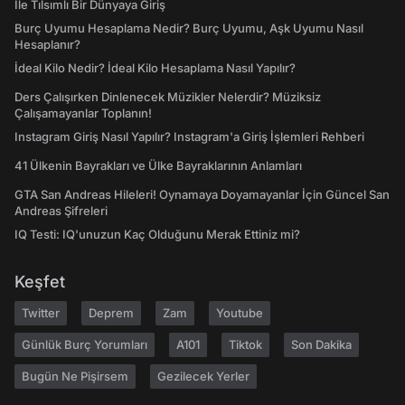
İle Tılsımlı Bir Dünyaya Giriş
Burç Uyumu Hesaplama Nedir? Burç Uyumu, Aşk Uyumu Nasıl
Hesaplanır?
İdeal Kilo Nedir? İdeal Kilo Hesaplama Nasıl Yapılır?
Ders Çalışırken Dinlenecek Müzikler Nelerdir? Müziksiz
Çalışamayanlar Toplanın!
Instagram Giriş Nasıl Yapılır? Instagram'a Giriş İşlemleri Rehberi
41 Ülkenin Bayrakları ve Ülke Bayraklarının Anlamları
GTA San Andreas Hileleri! Oynamaya Doyamayanlar İçin Güncel San
Andreas Şifreleri
IQ Testi: IQ'unuzun Kaç Olduğunu Merak Ettiniz mi?
Keşfet
Twitter
Deprem
Zam
Youtube
Günlük Burç Yorumları
A101
Tiktok
Son Dakika
Bugün Ne Pişirsem
Gezilecek Yerler