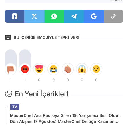
BU İÇERİĞE EMOJİYLE TEPKİ VER!
1
1
0
0
0
0
0
En Yeni İçerikler!
TV
MasterChef Ana Kadroya Giren 19. Yarışmacı Belli Oldu:
Dün Akşam (7 Ağustos) MasterChef Önlüğü Kazanan
İsim