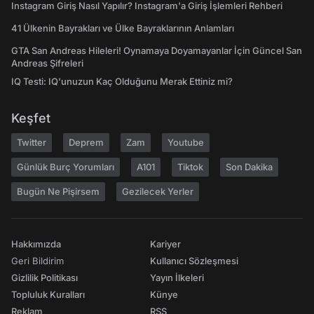
Instagram Giriş Nasıl Yapılır? Instagram'a Giriş İşlemleri Rehberi
41 Ülkenin Bayrakları ve Ülke Bayraklarının Anlamları
GTA San Andreas Hileleri! Oynamaya Doyamayanlar İçin Güncel San
Andreas Şifreleri
IQ Testi: IQ'unuzun Kaç Olduğunu Merak Ettiniz mi?
Keşfet
Twitter
Deprem
Zam
Youtube
Günlük Burç Yorumları
A101
Tiktok
Son Dakika
Bugün Ne Pişirsem
Gezilecek Yerler
Hakkımızda
Kariyer
Geri Bildirim
Kullanıcı Sözleşmesi
Gizlilik Politikası
Yayın İlkeleri
Topluluk Kuralları
Künye
Reklam
RSS