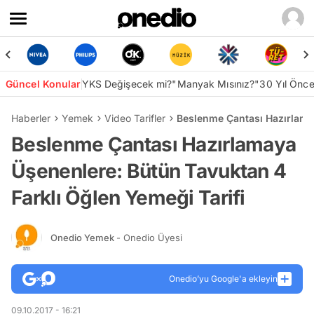
Güncel Konular
YKS Değişecek mi?
"Manyak Mısınız?"
30 Yıl Önc
Haberler
Yemek
Video Tarifler
Beslenme Çantası Hazırlamay
Beslenme Çantası Hazırlamaya
Üşenenlere: Bütün Tavuktan 4
Farklı Öğlen Yemeği Tarifi
Onedio Yemek
- Onedio Üyesi
Onedio’yu Google'a ekleyin
09.10.2017 - 16:21