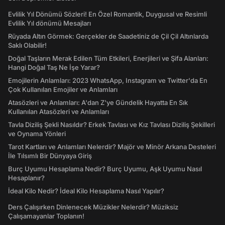
Evlilik Yıl Dönümü Sözleri! En Özel Romantik, Duygusal ve Resimli
Evlilik Yıl dönümü Mesajları
Rüyada Altın Görmek: Gerçekler de Saadetiniz de Çil Çil Altınlarda
Saklı Olabilir!
Doğal Taşların Merak Edilen Tüm Etkileri, Enerjileri ve Şifa Alanları:
Hangi Doğal Taş Ne İşe Yarar?
Emojilerin Anlamları: 2023 WhatsApp, Instagram ve Twitter'da En
Çok Kullanılan Emojiler ve Anlamları
Atasözleri ve Anlamları: A'dan Z'ye Gündelik Hayatta En Sık
Kullanılan Atasözleri ve Anlamları
Tavla Diziliş Şekli Nasıldır? Erkek Tavlası ve Kız Tavlası Diziliş Şekilleri
ve Oynama Yönleri
Tarot Kartları ve Anlamları Nelerdir? Majör ve Minör Arkana Desteleri
İle Tılsımlı Bir Dünyaya Giriş
Burç Uyumu Hesaplama Nedir? Burç Uyumu, Aşk Uyumu Nasıl
Hesaplanır?
İdeal Kilo Nedir? İdeal Kilo Hesaplama Nasıl Yapılır?
Ders Çalışırken Dinlenecek Müzikler Nelerdir? Müziksiz
Çalışamayanlar Toplanın!