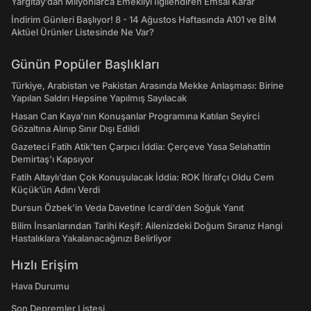
Yargıtay’dan Milyonlarca Emekliyi İlgilendiren Emsal Karar
İndirim Günleri Başlıyor! 8 - 14 Ağustos Haftasında A101 ve BİM
Aktüel Ürünler Listesinde Ne Var?
Günün Popüler Başlıkları
Türkiye, Arabistan ve Pakistan Arasında Mekke Anlaşması: Birine
Yapılan Saldırı Hepsine Yapılmış Sayılacak
Hasan Can Kaya’nın Konuşanlar Programına Katılan Seyirci
Gözaltına Alınıp Sınır Dışı Edildi
Gazeteci Fatih Atik'ten Çarpıcı İddia: Çerçeve Yasa Selahattin
Demirtaş'ı Kapsıyor
Fatih Altaylı’dan Çok Konuşulacak İddia: ROK İtirafçı Oldu Cem
Küçük’ün Adını Verdi
Dursun Özbek'in Veda Davetine Icardi'den Soğuk Yanıt
Bilim İnsanlarından Tarihi Keşif: Ailenizdeki Doğum Sıranız Hangi
Hastalıklara Yakalanacağınızı Belirliyor
Hızlı Erişim
Hava Durumu
Son Depremler Listesi