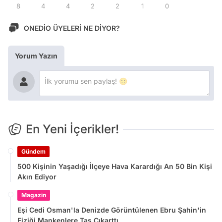
8
4
4
2
2
1
0
ONEDİO ÜYELERİ NE DİYOR?
Yorum Yazın
En Yeni İçerikler!
Gündem
500 Kişinin Yaşadığı İlçeye Hava Karardığı An 50 Bin Kişi
Akın Ediyor
Magazin
Eşi Cedi Osman'la Denizde Görüntülenen Ebru Şahin'in
Fiziği Mankenlere Taş Çıkarttı