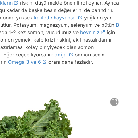
ıkların
riskini düşürmekte önemli rol oynar. Ayrıca
u kadar da başka besin değerlerini de barındırır.
omonda yüksek
kalitede hayvansal
yağların yanı
evcuttur. Potasyum, magnezyum, selenyum ve bütün
B
tada 1-2 kez somon, vücudunuz ve
beyniniz
için
somon yemek, kalp krizi riskini, akıl hastalıklarını,
Hazırlaması kolay bir yiyecek olan somon
. Eğer seçebiliyorsanız
doğal
somon seçin
arın
Omega 3 ve 6
oranı daha fazladır.