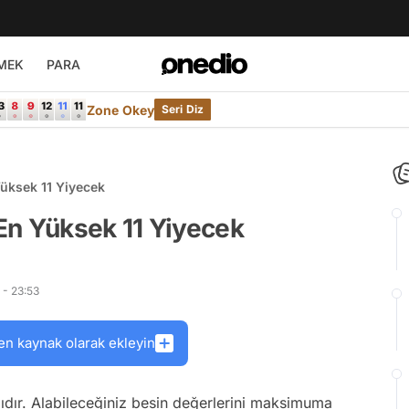
MEK
PARA
Zone Okey
Seri Diz
üksek 11 Yiyecek
En Yüksek 11 Yiyecek
 - 23:53
en kaynak olarak ekleyin
tlıdır. Alabileceğiniz besin değerlerini maksimuma