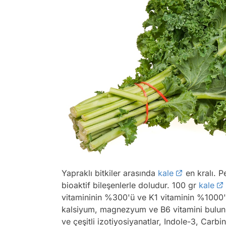
Yapraklı bitkiler arasında
kale
en kralı. P
bioaktif bileşenlerle doludur. 100 gr
kale
vitamininin %300'ü ve K1 vitaminin %1000'
kalsiyum, magnezyum ve B6 vitamini bulun
ve çeşitli izotiyosiyanatlar, Indole-3, Carbi