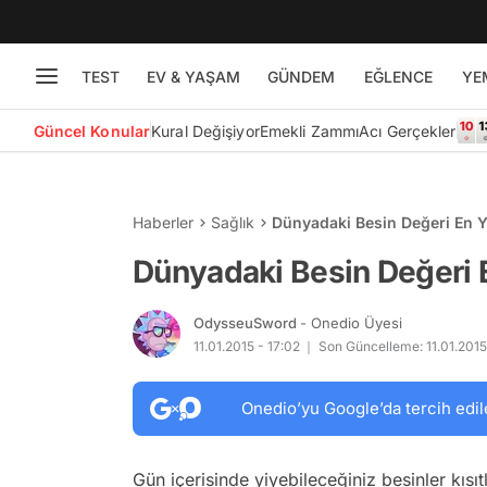
TEST
EV & YAŞAM
GÜNDEM
EĞLENCE
YE
Güncel Konular
Kural Değişiyor
Emekli Zammı
Acı Gerçekler
Haberler
Sağlık
Dünyadaki Besin Değeri En Y
Dünyadaki Besin Değeri 
OdysseuSword
- Onedio Üyesi
11.01.2015 - 17:02
Son Güncelleme: 11.01.2015
Onedio’yu Google’da tercih edil
Gün içerisinde yiyebileceğiniz besinler kısı