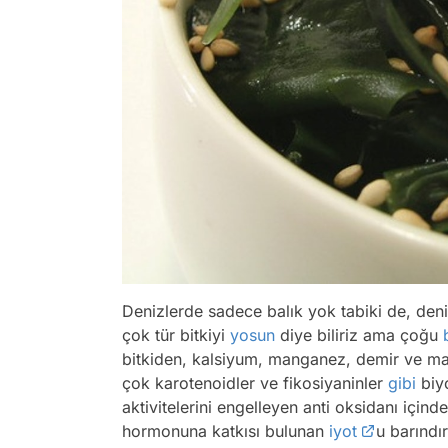
Denizlerde sadece balık yok tabiki de, deniz
çok tür bitkiyi
yosun
diye biliriz ama çoğu
bitkiden, kalsiyum, manganez, demir ve
çok karotenoidler ve fikosiyaninler
gibi
biyo
aktivitelerini engelleyen anti oksidanı içinde
hormonuna katkısı bulunan
iyot
u barındı