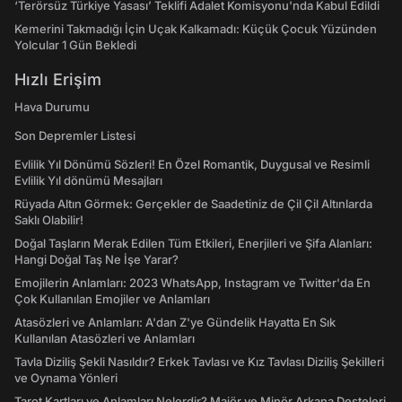
‘Terörsüz Türkiye Yasası’ Teklifi Adalet Komisyonu'nda Kabul Edildi
Kemerini Takmadığı İçin Uçak Kalkamadı: Küçük Çocuk Yüzünden
Yolcular 1 Gün Bekledi
Hızlı Erişim
Hava Durumu
Son Depremler Listesi
Evlilik Yıl Dönümü Sözleri! En Özel Romantik, Duygusal ve Resimli
Evlilik Yıl dönümü Mesajları
Rüyada Altın Görmek: Gerçekler de Saadetiniz de Çil Çil Altınlarda
Saklı Olabilir!
Doğal Taşların Merak Edilen Tüm Etkileri, Enerjileri ve Şifa Alanları:
Hangi Doğal Taş Ne İşe Yarar?
Emojilerin Anlamları: 2023 WhatsApp, Instagram ve Twitter'da En
Çok Kullanılan Emojiler ve Anlamları
Atasözleri ve Anlamları: A'dan Z'ye Gündelik Hayatta En Sık
Kullanılan Atasözleri ve Anlamları
Tavla Diziliş Şekli Nasıldır? Erkek Tavlası ve Kız Tavlası Diziliş Şekilleri
ve Oynama Yönleri
Tarot Kartları ve Anlamları Nelerdir? Majör ve Minör Arkana Desteleri