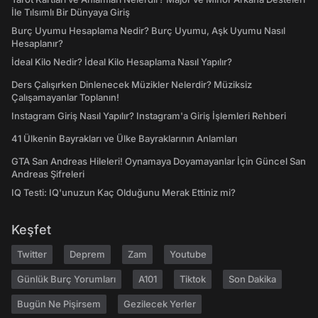
İle Tılsımlı Bir Dünyaya Giriş
Burç Uyumu Hesaplama Nedir? Burç Uyumu, Aşk Uyumu Nasıl
Hesaplanır?
İdeal Kilo Nedir? İdeal Kilo Hesaplama Nasıl Yapılır?
Ders Çalışırken Dinlenecek Müzikler Nelerdir? Müziksiz
Çalışamayanlar Toplanın!
Instagram Giriş Nasıl Yapılır? Instagram'a Giriş İşlemleri Rehberi
41 Ülkenin Bayrakları ve Ülke Bayraklarının Anlamları
GTA San Andreas Hileleri! Oynamaya Doyamayanlar İçin Güncel San
Andreas Şifreleri
IQ Testi: IQ'unuzun Kaç Olduğunu Merak Ettiniz mi?
Keşfet
Twitter
Deprem
Zam
Youtube
Günlük Burç Yorumları
A101
Tiktok
Son Dakika
Bugün Ne Pişirsem
Gezilecek Yerler