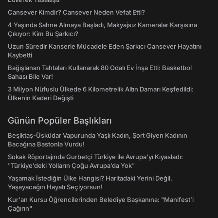
Cansever Kimdir? Cansever Neden Vefat Etti?
4 Yaşında Sahne Almaya Başladı, Makyajsız Kameralar Karşısına
Çıkıyor: Kim Bu Şarkıcı?
Uzun Süredir Kanserle Mücadele Eden Şarkıcı Cansever Hayatını
Kaybetti
Bağışlanan Tahtaları Kullanarak 80 Odalı Ev İnşa Etti: Basketbol
Sahası Bile Var!
3 Milyon Nüfuslu Ülkede 6 Kilometrelik Altın Damarı Keşfedildi:
Ülkenin Kaderi Değişti
Günün Popüler Başlıkları
Beşiktaş-Üsküdar Vapurunda Yaşlı Kadın, Şort Giyen Kadının
Bacağına Bastonla Vurdu!
Sokak Röportajında Gurbetçi Türkiye ile Avrupa'yı Kıyasladı:
"Türkiye’deki Yolların Çoğu Avrupa’da Yok"
Yaşamak İstediğin Ülke Hangisi? Haritadaki Yerini Değil,
Yaşayacağın Hayatı Seçiyorsun!
Kur'an Kursu Öğrencilerinden Belediye Başkanına: "Manifest’i
Çağırın"