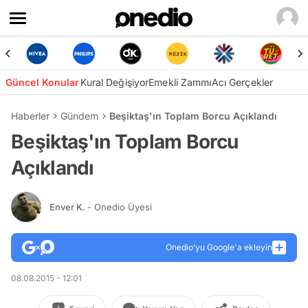
Güncel Konular
Kural Değişiyor
Emekli Zammı
Acı Gerçekler
Haberler
Gündem
Beşiktaş'ın Toplam Borcu Açıklandı
Beşiktaş'ın Toplam Borcu
Açıklandı
Enver K.
- Onedio Üyesi
Onedio’yu Google'a ekleyin
08.08.2015 - 12:01