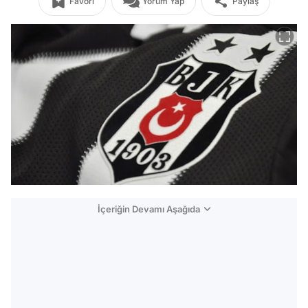
Favori
Yorum Yap
Paylaş
İçeriğin Devamı Aşağıda