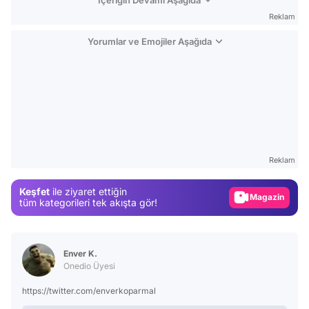
Reklam
Yorumlar ve Emojiler Aşağıda
Video
Test
Reklam
Gündem
Keşfet
ile ziyaret ettiğin
Magazin
tüm kategorileri tek akışta gör!
Video
Test
Enver K.
Onedio Üyesi
https://twitter.com/enverkoparmal