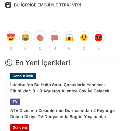
BU İÇERİĞE EMOJİYLE TEPKİ VER!
0
0
0
0
0
0
0
En Yeni İçerikler!
Genel Kültür
İstanbul'da Bu Hafta Sonu Çocuklarla Yapılacak
Etkinlikler: 8 - 9 Ağustos Ailenize Çok İyi Gelecek!
TV
ATV Dizisinin Çekimlerinin Durmasından 2 Reytinge
Düşen Diziye TV Dünyasında Bugün Yaşananlar
Gündem