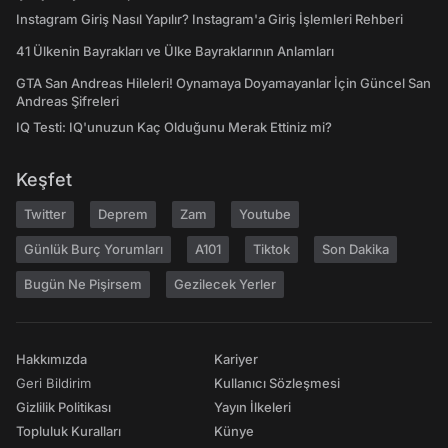
Instagram Giriş Nasıl Yapılır? Instagram'a Giriş İşlemleri Rehberi
41 Ülkenin Bayrakları ve Ülke Bayraklarının Anlamları
GTA San Andreas Hileleri! Oynamaya Doyamayanlar İçin Güncel San
Andreas Şifreleri
IQ Testi: IQ'unuzun Kaç Olduğunu Merak Ettiniz mi?
Keşfet
Twitter
Deprem
Zam
Youtube
Günlük Burç Yorumları
A101
Tiktok
Son Dakika
Bugün Ne Pişirsem
Gezilecek Yerler
Hakkımızda
Kariyer
Geri Bildirim
Kullanıcı Sözleşmesi
Gizlilik Politikası
Yayın İlkeleri
Topluluk Kuralları
Künye