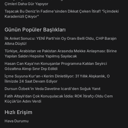
Çimleri Daha Gür Yapıyor
Taşacak Bu Deniz'in Fadime'sinden Dikkat Çeken İtiraf! "İçimdeki
Karadenizli Çıkıyor"
Günün Popüler Başlıkları
İlk Anket Sonucu: YENİ Parti'nin Oy Oranı Belli Oldu, CHP Barajın
Altına Düştü!
Türkiye, Arabistan ve Pakistan Arasında Mekke Anlaşması: Birine
Yapılan Saldırı Hepsine Yapılmış Sayılacak
Hasan Can Kaya’nın Konuşanlar Programına Katılan Seyirci
Gözaltına Alınıp Sınır Dışı Edildi
İçme Suyuna Kur'an-ı Kerim Dinletiliyor: 31 Yıllık Alışkanlık, O
İlimizde 24 Saat Devam Ediyor
Dursun Özbek'in Veda Davetine Icardi'den Soğuk Yanıt
Fatih Altaylı’dan Çok Konuşulacak İddia: ROK İtirafçı Oldu Cem
Küçük’ün Adını Verdi
Hızlı Erişim
Hava Durumu