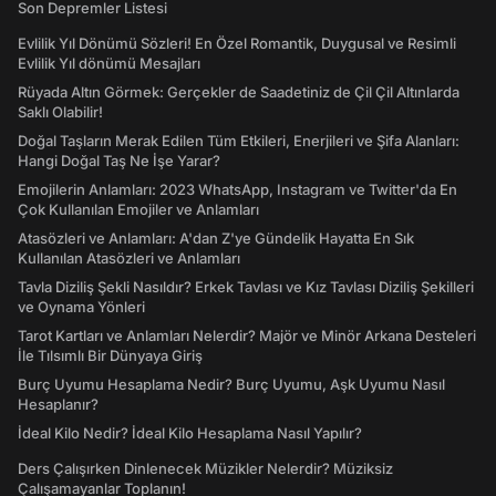
Son Depremler Listesi
Evlilik Yıl Dönümü Sözleri! En Özel Romantik, Duygusal ve Resimli
Evlilik Yıl dönümü Mesajları
Rüyada Altın Görmek: Gerçekler de Saadetiniz de Çil Çil Altınlarda
Saklı Olabilir!
Doğal Taşların Merak Edilen Tüm Etkileri, Enerjileri ve Şifa Alanları:
Hangi Doğal Taş Ne İşe Yarar?
Emojilerin Anlamları: 2023 WhatsApp, Instagram ve Twitter'da En
Çok Kullanılan Emojiler ve Anlamları
Atasözleri ve Anlamları: A'dan Z'ye Gündelik Hayatta En Sık
Kullanılan Atasözleri ve Anlamları
Tavla Diziliş Şekli Nasıldır? Erkek Tavlası ve Kız Tavlası Diziliş Şekilleri
ve Oynama Yönleri
Tarot Kartları ve Anlamları Nelerdir? Majör ve Minör Arkana Desteleri
İle Tılsımlı Bir Dünyaya Giriş
Burç Uyumu Hesaplama Nedir? Burç Uyumu, Aşk Uyumu Nasıl
Hesaplanır?
İdeal Kilo Nedir? İdeal Kilo Hesaplama Nasıl Yapılır?
Ders Çalışırken Dinlenecek Müzikler Nelerdir? Müziksiz
Çalışamayanlar Toplanın!