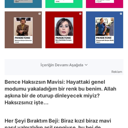
İçeriğin Devamı Aşağıda
Reklam
Bence Haksızsın Mavisi: Hayattaki genel
modumu yakaladığım bir renk bu benim. Allah
aşkına bir de oturup dinleyecek miyiz?
Haksızsınız işte...
Her Şeyi Bıraktım Beji: Biraz kızıl biraz mavi
nasıl yalnızlığın asil rengiyse, bu bej de