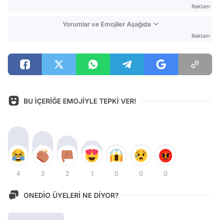
Reklam
Yorumlar ve Emojiler Aşağıda
Reklam
BU İÇERİĞE EMOJİYLE TEPKİ VER!
4
3
2
1
0
0
0
ONEDİO ÜYELERİ NE DİYOR?