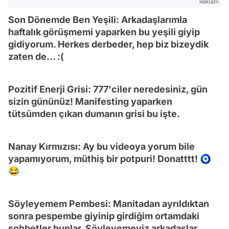
Reklam
Son Dönemde Ben Yeşili: Arkadaşlarımla
haftalık görüşmemi yaparken bu yeşili giyip
gidiyorum. Herkes derbeder, hep biz bizeydik
zaten de... :(
Pozitif Enerji Grisi: 777'ciler neredesiniz, gün
sizin gününüz! Manifesting yaparken
tütsümden çıkan dumanın grisi bu işte.
Nanay Kırmızısı: Ay bu videoya yorum bile
yapamıyorum, müthiş bir potpuri! Donatttt! 🧿
😂
Söyleyemem Pembesi: Manitadan ayrıldıktan
sonra pespembe giyinip girdiğim ortamdaki
sohbetler bunlar. Söyleyemeyiz arkadaşlar