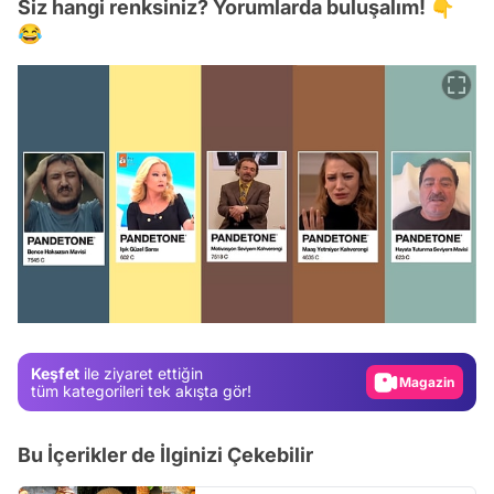
Siz hangi renksiniz? Yorumlarda buluşalım! 👇
😂
Video
Test
Gündem
Keşfet
ile ziyaret ettiğin
Magazin
tüm kategorileri tek akışta gör!
Video
Bu İçerikler de İlginizi Çekebilir
Test