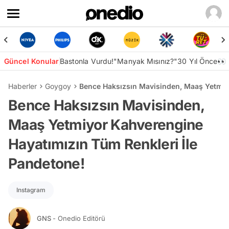
Güncel Konular
Bastonla Vurdu!
"Manyak Mısınız?"
30 Yıl Önce👀
Haberler
Goygoy
Bence Haksızsın Mavisinden, Maaş Yetmiy
Bence Haksızsın Mavisinden,
Maaş Yetmiyor Kahverengine
Hayatımızın Tüm Renkleri İle
Pandetone!
Instagram
GNS
- Onedio Editörü