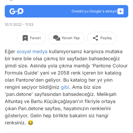
Onedio’yu Google'a ekleyin
10.11.2022 - 11:53
Favori
Yorum Yap
Paylaş
Eğer
sosyal medya
kullanıyorsanız karşınıza mutlaka
bir kere bile olsa çıkmış bir sayfadan bahsedeceğiz
şimdi size. Aslında yola çıkma mantığı 'Pantone Colour
Formula Guide' yani ve 2058 renk içeren bir katalog
olan Pantone'den geliyor. Bu katalog her yıl yılın
rengini seçiyor bildiğiniz
gibi
. Ama biz size
'pan.detone' sayfasından bahsedeceğiz. Melikşah
Altuntaş ve Bartu Küçükçağlayan'ın fikriyle ortaya
çıkan Pan.detone sayfası, hayatımızın renklerini
gösteriyor. Gelin hep birlikte bakalım siz hangi
renksiniz. 😂