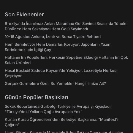
Son Eklenenler
Brezilya'da İnanılmaz Anlar: Maranhao Gol Sevinci Sırasında Tünele
Düşünce Hem Sakatlandı Hem Golü Sayılmadı
10-16 Ağustos Ankara, İzmir ve Bursa Tiyatro Rehberi
Hem Serinletiyor Hem Damarları Koruyor: Japonların Yazın
Serinlemek İçin İçtiği Çay
Haftanın En Popülerleri: Herkesin Sepetine Eklediği Haftanın En Çok
Satan Ürünleri
Hasat Başladı! Sadece Kayseri’de Yetişiyor, Lezzetiyle Herkesi
Şaşırtıyor
Gerçek Gurmelere Özel: Bu Yemekler Hangi İlimize Ait?
Günün Popüler Başlıkları
Sokak Röportajında Gurbetçi Türkiye ile Avrupa'yı Kıyasladı:
"Türkiye’deki Yolların Çoğu Avrupa’da Yok"
Kur'an Kursu Öğrencilerinden Belediye Başkanına: "Manifest’i
Çağırın"
Uzun Süredir Kanserle Mücadele Eden Şarkıcı Cansever Hayatını