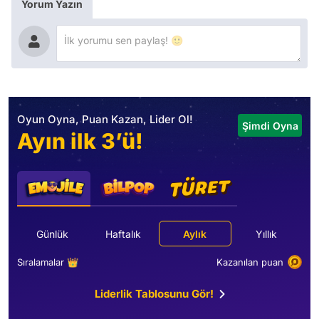
Yorum Yazın
Oyun Oyna, Puan Kazan, Lider Ol!
Şimdi Oyna
Ayın ilk 3’ü!
Günlük
Haftalık
Aylık
Yıllık
Sıralamalar 👑
Kazanılan puan
Liderlik Tablosunu Gör!