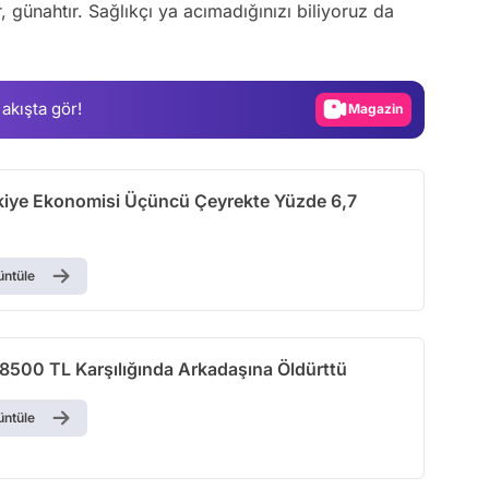
Video
, günahtır. Sağlıkçı ya acımadığınızı biliyoruz da
Test
Gündem
 akışta gör!
Magazin
Video
Test
kiye Ekonomisi Üçüncü Çeyrekte Yüzde 6,7
üntüle
 8500 TL Karşılığında Arkadaşına Öldürttü
üntüle