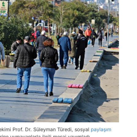
kimi Prof. Dr. Süleyman Türedi, sosyal
paylaşım
rine uymayanlarla ilgili mesaj yayımladı.