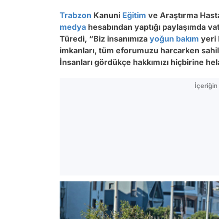
Trabzon
Kanuni
Eğitim
ve Araştırma Hasta
medya
hesabından yaptığı paylaşımda vata
Türedi, “Biz insanımıza
yoğun bakım
yeri 
imkanları, tüm eforumuzu harcarken sahi
İnsanları gördükçe hakkımızı hiçbirine he
İçeriği