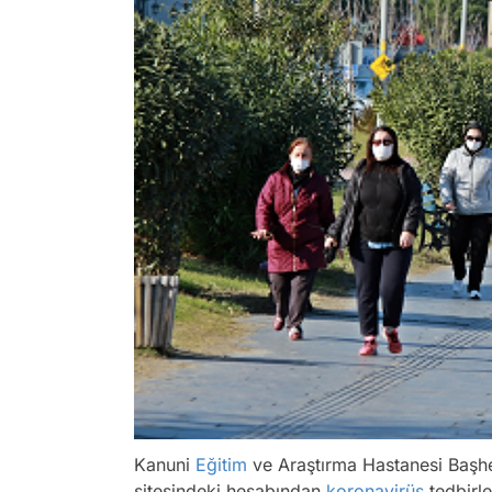
Kanuni
Eğitim
ve Araştırma Hastanesi Başhe
sitesindeki hesabından
koronavirüs
tedbirle