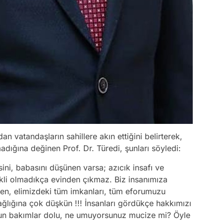
n vatandaşların sahillere akın ettiğini belirterek,
madığına değinen Prof. Dr. Türedi, şunları söyledi:
ni, babasını düşünen varsa; azıcık insafı ve
ekli olmadıkça evinden çıkmaz. Biz insanımıza
ken, elimizdeki tüm imkanları, tüm eforumuzu
ğlığına çok düşkün !!! İnsanları gördükçe hakkımızı
oğun bakımlar dolu, ne umuyorsunuz mucize mi? Öyle