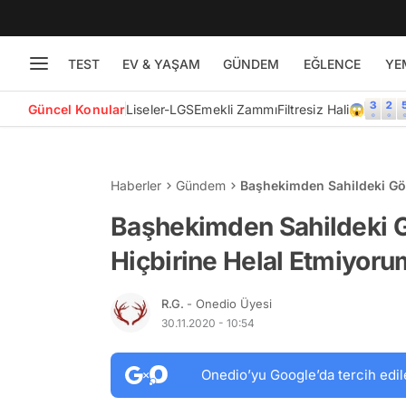
TEST
EV & YAŞAM
GÜNDEM
EĞLENCE
YE
Güncel Konular
Liseler-LGS
Emekli Zammı
Filtresiz Hali😱
Haberler
Gündem
Başhekimden Sahildeki Gör
Başhekimden Sahildeki G
Hiçbirine Helal Etmiyoru
R.G.
- Onedio Üyesi
30.11.2020 - 10:54
Onedio’yu Google’da tercih edil