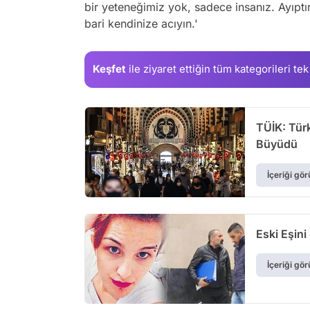
bir yeteneğimiz yok, sadece insanız. Ayıptır
bari kendinize acıyın.'
Keşfet
ile ziyaret ettiğin
tüm kategorileri tek
TÜİK: Tür
Büyüdü
İçeriği gör
Eski Eşini
İçeriği gör