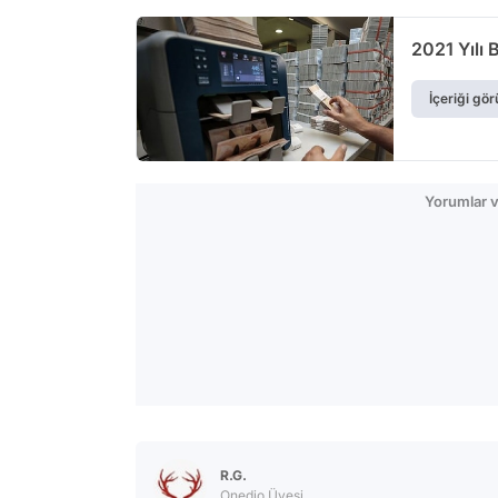
2021 Yılı 
İçeriği gör
Yorumlar v
R.G.
Onedio Üyesi