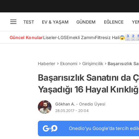
TEST
EV & YAŞAM
GÜNDEM
EĞLENCE
YE
Güncel Konular
Liseler-LGS
Emekli Zammı
Filtresiz Hali😱
Haberler
Ekonomi
Girişimcilik
Başarısızlık S
Hayal Kırıklığı
Başarısızlık Sanatını da 
Yaşadığı 16 Hayal Kırıklığ
Gökhan A.
- Onedio Üyesi
28.05.2017 - 20:04
Onedio’yu Google’da tercih edil