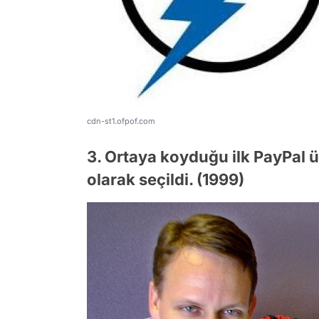
cdn-st1.ofpof.com
3. Ortaya koyduğu ilk PayPal ür
olarak seçildi. (1999)