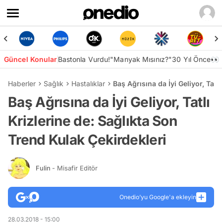
Güncel Konular
Bastonla Vurdu!
"Manyak Mısınız?"
30 Yıl Önce👀
Haberler
Sağlık
Hastalıklar
Baş Ağrısına da İyi Geliyor, Tatl
Baş Ağrısına da İyi Geliyor, Tatlı
Krizlerine de: Sağlıkta Son
Trend Kulak Çekirdekleri
Fulin
- Misafir Editör
Onedio’yu Google'a ekleyin
28.03.2018 - 15:00