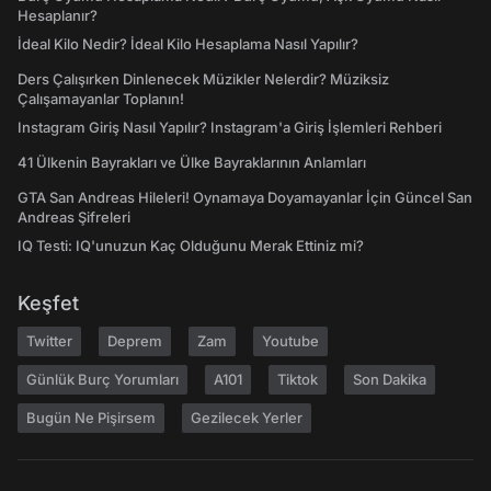
Hesaplanır?
İdeal Kilo Nedir? İdeal Kilo Hesaplama Nasıl Yapılır?
Ders Çalışırken Dinlenecek Müzikler Nelerdir? Müziksiz
Çalışamayanlar Toplanın!
Instagram Giriş Nasıl Yapılır? Instagram'a Giriş İşlemleri Rehberi
41 Ülkenin Bayrakları ve Ülke Bayraklarının Anlamları
GTA San Andreas Hileleri! Oynamaya Doyamayanlar İçin Güncel San
Andreas Şifreleri
IQ Testi: IQ'unuzun Kaç Olduğunu Merak Ettiniz mi?
Keşfet
Twitter
Deprem
Zam
Youtube
Günlük Burç Yorumları
A101
Tiktok
Son Dakika
Bugün Ne Pişirsem
Gezilecek Yerler