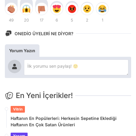
49
20
17
6
5
2
1
ONEDİO ÜYELERİ NE DİYOR?
Yorum Yazın
En Yeni İçerikler!
Vitrin
Haftanın En Popülerleri: Herkesin Sepetine Eklediği
Haftanın En Çok Satan Ürünleri
Yaşam