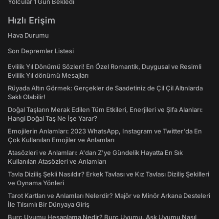
Yolcular 1 Gün Bekledi
Hızlı Erişim
Hava Durumu
Son Depremler Listesi
Evlilik Yıl Dönümü Sözleri! En Özel Romantik, Duygusal ve Resimli
Evlilik Yıl dönümü Mesajları
Rüyada Altın Görmek: Gerçekler de Saadetiniz de Çil Çil Altınlarda
Saklı Olabilir!
Doğal Taşların Merak Edilen Tüm Etkileri, Enerjileri ve Şifa Alanları:
Hangi Doğal Taş Ne İşe Yarar?
Emojilerin Anlamları: 2023 WhatsApp, Instagram ve Twitter'da En
Çok Kullanılan Emojiler ve Anlamları
Atasözleri ve Anlamları: A'dan Z'ye Gündelik Hayatta En Sık
Kullanılan Atasözleri ve Anlamları
Tavla Diziliş Şekli Nasıldır? Erkek Tavlası ve Kız Tavlası Diziliş Şekilleri
ve Oynama Yönleri
Tarot Kartları ve Anlamları Nelerdir? Majör ve Minör Arkana Desteleri
İle Tılsımlı Bir Dünyaya Giriş
Burç Uyumu Hesaplama Nedir? Burç Uyumu, Aşk Uyumu Nasıl