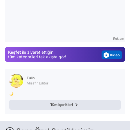
Video
Test
Gündem
Reklam
Magazin
Keşfet
ile ziyaret ettiğin
Video
tüm kategorileri tek akışta gör!
Test
Fulin
Misafir Editör
🌙
Tüm içerikleri