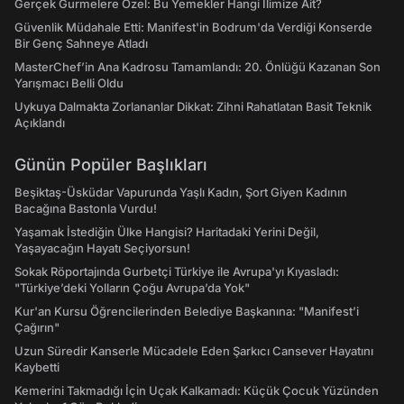
Gerçek Gurmelere Özel: Bu Yemekler Hangi İlimize Ait?
Güvenlik Müdahale Etti: Manifest'in Bodrum'da Verdiği Konserde
Bir Genç Sahneye Atladı
MasterChef’in Ana Kadrosu Tamamlandı: 20. Önlüğü Kazanan Son
Yarışmacı Belli Oldu
Uykuya Dalmakta Zorlananlar Dikkat: Zihni Rahatlatan Basit Teknik
Açıklandı
Günün Popüler Başlıkları
Beşiktaş-Üsküdar Vapurunda Yaşlı Kadın, Şort Giyen Kadının
Bacağına Bastonla Vurdu!
Yaşamak İstediğin Ülke Hangisi? Haritadaki Yerini Değil,
Yaşayacağın Hayatı Seçiyorsun!
Sokak Röportajında Gurbetçi Türkiye ile Avrupa'yı Kıyasladı:
"Türkiye’deki Yolların Çoğu Avrupa’da Yok"
Kur'an Kursu Öğrencilerinden Belediye Başkanına: "Manifest’i
Çağırın"
Uzun Süredir Kanserle Mücadele Eden Şarkıcı Cansever Hayatını
Kaybetti
Kemerini Takmadığı İçin Uçak Kalkamadı: Küçük Çocuk Yüzünden