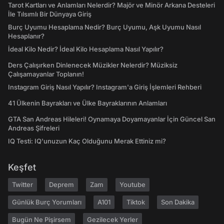
Tarot Kartları ve Anlamları Nelerdir? Majör ve Minör Arkana Desteleri
İle Tılsımlı Bir Dünyaya Giriş
Burç Uyumu Hesaplama Nedir? Burç Uyumu, Aşk Uyumu Nasıl
Hesaplanır?
İdeal Kilo Nedir? İdeal Kilo Hesaplama Nasıl Yapılır?
Ders Çalışırken Dinlenecek Müzikler Nelerdir? Müziksiz
Çalışamayanlar Toplanın!
Instagram Giriş Nasıl Yapılır? Instagram'a Giriş İşlemleri Rehberi
41 Ülkenin Bayrakları ve Ülke Bayraklarının Anlamları
GTA San Andreas Hileleri! Oynamaya Doyamayanlar İçin Güncel San
Andreas Şifreleri
IQ Testi: IQ'unuzun Kaç Olduğunu Merak Ettiniz mi?
Keşfet
Twitter
Deprem
Zam
Youtube
Günlük Burç Yorumları
A101
Tiktok
Son Dakika
Bugün Ne Pişirsem
Gezilecek Yerler