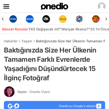
Güncel Konular
YKS Değişecek mi?
"Manyak Mısınız?"
30 Yıl Önc
Haberler
Yaşam
Baktığınızda Size Her Ülkenin Tamamen Fark
Baktığınızda Size Her Ülkenin
Tamamen Farklı Evrenlerde
Yaşadığını Düşündürtecek 15
İlginç Fotoğraf
İlayda
- Onedio Üyesi
Onedio’yu Google'a ekleyin