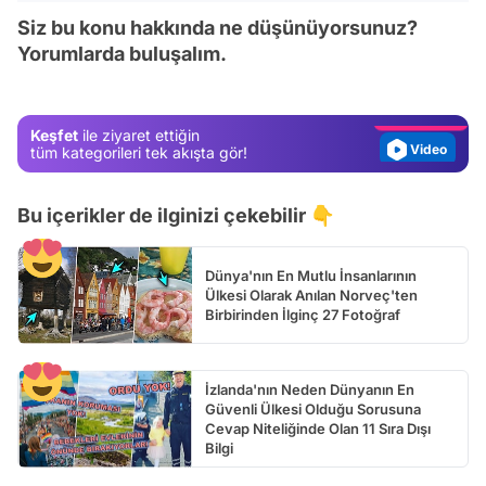
Video
Siz bu konu hakkında ne düşünüyorsunuz?
Test
Yorumlarda buluşalım.
Gündem
Magazin
Keşfet
ile ziyaret ettiğin
Video
tüm kategorileri tek akışta gör!
Test
Bu içerikler de ilginizi çekebilir 👇
Dünya'nın En Mutlu İnsanlarının
Ülkesi Olarak Anılan Norveç'ten
Birbirinden İlginç 27 Fotoğraf
İzlanda'nın Neden Dünyanın En
Güvenli Ülkesi Olduğu Sorusuna
Cevap Niteliğinde Olan 11 Sıra Dışı
Bilgi