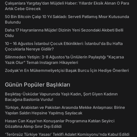
Çalışanlara Yargıtay’dan Müjdeli Haber: Yıllardır Eksik Alınan O Para
Artık Cebe Girecek
50 Bin Bitcoin Çalıp 10 Yıl Sakladı: Serveti Patlamış Mısır Kutusunda
Bulundu
Daha 17 Hayranlarına Müjde! Dizinin Yeni Sezondaki Akıbeti Belli
Oldu
10 – 16 Ağustos İstanbul Çocuk Etkinlikleri: İstanbul'da Bu Hafta
Çocuklarla Nereye Gidilir?
Silinmeden Yetişin: 3-8 Ağustos'ta Ünlülerin Paylaştığı "Kaçarsa
Yazık Olur" Temalı Instagram Hikayeleri
Zodyak'ın En Mükemmeliyetçisi Başak Burcu İçin Hediye Önerileri
Günün Popüler Başlıkları
Beşiktaş-Üsküdar Vapurunda Yaşlı Kadın, Şort Giyen Kadının
Bacağına Bastonla Vurdu!
Türkiye, Arabistan ve Pakistan Arasında Mekke Anlaşması: Birine
Yapılan Saldırı Hepsine Yapılmış Sayılacak
Hasan Can Kaya’nın Konuşanlar Programına Katılan Seyirci
Gözaltına Alınıp Sınır Dışı Edildi
‘Terörsüz Türkiye Yasası’ Teklifi Adalet Komisyonu'nda Kabul Edildi