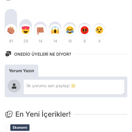
91
29
14
14
10
8
4
ONEDİO ÜYELERİ NE DİYOR?
Yorum Yazın
En Yeni İçerikler!
Ekonomi