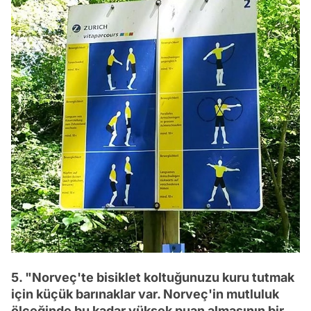
5. "Norveç'te bisiklet koltuğunuzu kuru tutmak
için küçük barınaklar var. Norveç'in mutluluk
ölçeğinde bu kadar yüksek puan almasının bir