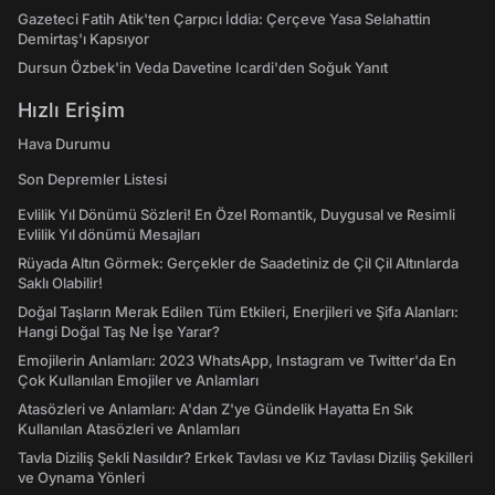
Gazeteci Fatih Atik'ten Çarpıcı İddia: Çerçeve Yasa Selahattin
Demirtaş'ı Kapsıyor
Dursun Özbek'in Veda Davetine Icardi'den Soğuk Yanıt
Hızlı Erişim
Hava Durumu
Son Depremler Listesi
Evlilik Yıl Dönümü Sözleri! En Özel Romantik, Duygusal ve Resimli
Evlilik Yıl dönümü Mesajları
Rüyada Altın Görmek: Gerçekler de Saadetiniz de Çil Çil Altınlarda
Saklı Olabilir!
Doğal Taşların Merak Edilen Tüm Etkileri, Enerjileri ve Şifa Alanları:
Hangi Doğal Taş Ne İşe Yarar?
Emojilerin Anlamları: 2023 WhatsApp, Instagram ve Twitter'da En
Çok Kullanılan Emojiler ve Anlamları
Atasözleri ve Anlamları: A'dan Z'ye Gündelik Hayatta En Sık
Kullanılan Atasözleri ve Anlamları
Tavla Diziliş Şekli Nasıldır? Erkek Tavlası ve Kız Tavlası Diziliş Şekilleri
ve Oynama Yönleri