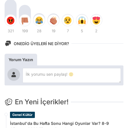
321
199
28
19
7
5
2
ONEDİO ÜYELERİ NE DİYOR?
Yorum Yazın
En Yeni İçerikler!
Genel Kültür
İstanbul'da Bu Hafta Sonu Hangi Oyunlar Var? 8-9