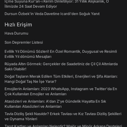
İçme Suyuna Kur'an-ı Kerim Dinletiliyor: 31 Yıllık Alışkanlık, O
İlimizde 24 Saat Devam Ediyor
Dursun Özbek'in Veda Davetine Icardi'den Soğuk Yanıt
Hızlı Erişim
Hava Durumu
Son Depremler Listesi
Evlilik Yıl Dönümü Sözleri! En Özel Romantik, Duygusal ve Resimli
Evlilik Yıl dönümü Mesajları
Rüyada Altın Görmek: Gerçekler de Saadetiniz de Çil Çil Altınlarda
Saklı Olabilir!
Doğal Taşların Merak Edilen Tüm Etkileri, Enerjileri ve Şifa Alanları:
Hangi Doğal Taş Ne İşe Yarar?
Emojilerin Anlamları: 2023 WhatsApp, Instagram ve Twitter'da En
Çok Kullanılan Emojiler ve Anlamları
Atasözleri ve Anlamları: A'dan Z'ye Gündelik Hayatta En Sık
Kullanılan Atasözleri ve Anlamları
Tavla Diziliş Şekli Nasıldır? Erkek Tavlası ve Kız Tavlası Diziliş Şekilleri
ve Oynama Yönleri
Tarot Kartları ve Anlamları Nelerdir? Majör ve Minör Arkana Desteleri