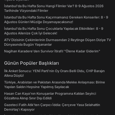
İstanbul'da Bu Hafta Sonu Hangi Filmler Var? 8-9 Ağustos 2026
Tarihinde Vizyondaki Filmler
İstanbul'da Bu Hafta Sonu Kaçırmamanız Gereken Konserler: 8 - 9
Ağustos Günleri Müziğe Doyamayacaksınız!
İstanbul'da Bu Hafta Sonu Çocuklarla Yapılacak Etkinlikler: 8 - 9
Ağustos Ailenize Çok İyi Gelecek!
ATV Dizisinin Çekimlerinin Durmasından 2 Reytinge Düşen Diziye TV
Dünyasında Bugün Yaşananlar
Nagihan Karadere'den Survivor İtirafı! "Ölene Kadar Giderim"
Günün Popüler Başlıkları
İlk Anket Sonucu: YENİ Parti'nin Oy Oranı Belli Oldu, CHP Barajın
Altına Düştü!
Türkiye, Arabistan ve Pakistan Arasında Mekke Anlaşması: Birine
Yapılan Saldırı Hepsine Yapılmış Sayılacak
Hasan Can Kaya’nın Konuşanlar Programına Katılan Seyirci
Gözaltına Alınıp Sınır Dışı Edildi
Gazeteci Fatih Atik'ten Çarpıcı İddia: Çerçeve Yasa Selahattin
Demirtaş'ı Kapsıyor