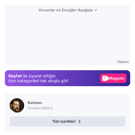
Yorumlar ve Emojiler Aşağıda
Video
Test
Reklam
Gündem
Keşfet
ile ziyaret ettiğin
Magazin
tüm kategorileri tek akışta gör!
Video
Test
Batuhan
Onedio Editörü
Tüm içerikleri