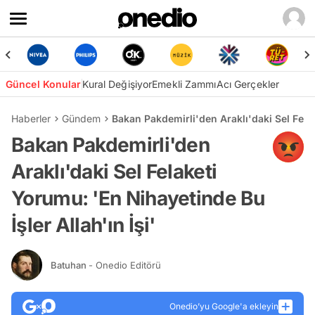
Güncel Konular
Kural Değişiyor
Emekli Zammı
Acı Gerçekler
Haberler
Gündem
Bakan Pakdemirli'den Araklı'daki Sel Felak
Bakan Pakdemirli'den
Araklı'daki Sel Felaketi
Yorumu: 'En Nihayetinde Bu
İşler Allah'ın İşi'
Batuhan
- Onedio Editörü
Onedio’yu Google'a ekleyin