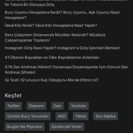
İle Tılsımlı Bir Dünyaya Giriş
Burç Uyumu Hesaplama Nedir? Burç Uyumu, Aşk Uyumu Nasıl
Hesaplanır?
İdeal Kilo Nedir? İdeal Kilo Hesaplama Nasıl Yapılır?
Ders Çalışırken Dinlenecek Müzikler Nelerdir? Müziksiz
Çalışamayanlar Toplanın!
Instagram Giriş Nasıl Yapılır? Instagram'a Giriş İşlemleri Rehberi
41 Ülkenin Bayrakları ve Ülke Bayraklarının Anlamları
GTA San Andreas Hileleri! Oynamaya Doyamayanlar İçin Güncel San
Andreas Şifreleri
IQ Testi: IQ'unuzun Kaç Olduğunu Merak Ettiniz mi?
Keşfet
Twitter
Deprem
Zam
Youtube
Günlük Burç Yorumları
A101
Tiktok
Son Dakika
Bugün Ne Pişirsem
Gezilecek Yerler