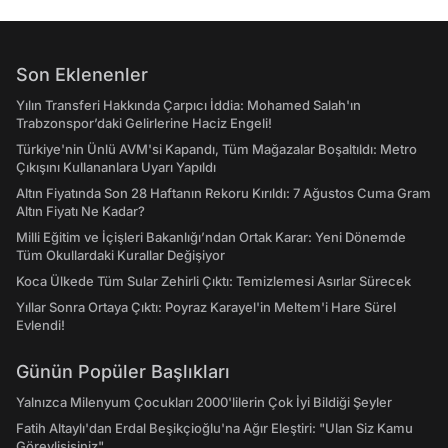
Son Eklenenler
Yılın Transferi Hakkında Çarpıcı İddia: Mohamed Salah'ın
Trabzonspor’daki Gelirlerine Haciz Engeli!
Türkiye'nin Ünlü AVM'si Kapandı, Tüm Mağazalar Boşaltıldı: Metro
Çıkışını Kullananlara Uyarı Yapıldı
Altın Fiyatında Son 28 Haftanın Rekoru Kırıldı: 7 Ağustos Cuma Gram
Altın Fiyatı Ne Kadar?
Milli Eğitim ve İçişleri Bakanlığı’ndan Ortak Karar: Yeni Dönemde
Tüm Okullardaki Kurallar Değişiyor
Koca Ülkede Tüm Sular Zehirli Çıktı: Temizlemesi Asırlar Sürecek
Yıllar Sonra Ortaya Çıktı: Poyraz Karayel'in Meltem'i Hare Sürel
Evlendi!
Günün Popüler Başlıkları
Yalnızca Milenyum Çocukları 2000'lilerin Çok İyi Bildiği Şeyler
Fatih Altaylı'dan Erdal Beşikçioğlu'na Ağır Eleştiri: "Ulan Siz Kamu
Görevlisisiniz"