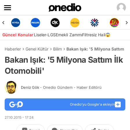
Güncel Konular
Liseler-LGS
Emekli Zammı
Filtresiz Hali😱
Haberler
Genel Kültür
Bilim
Bakan Işık: '5 Milyona Sattım İl
Bakan Işık: '5 Milyona Sattım İlk
Otomobili'
Deniz Gök
- Onedio Gündem - Haber Editörü
Onedio’yu Google'a ekleyin
27.10.2015 - 17:24