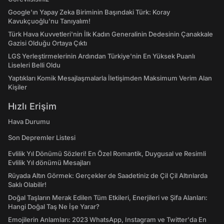
Google'ın Yapay Zeka Biriminin Başındaki Türk: Koray
Kavukçuoğlu'nu Tanıyalım!
Türk Hava Kuvvetleri'nin İlk Kadın Generalinin Dedesinin Çanakkale
Gazisi Olduğu Ortaya Çıktı
LGS Yerleştirmelerinin Ardından Türkiye'nin En Yüksek Puanlı
Liseleri Belli Oldu
Yaptıkları Komik Mesajlaşmalarla İletişimden Maksimum Verim Alan
Kişiler
Hızlı Erişim
Hava Durumu
Son Depremler Listesi
Evlilik Yıl Dönümü Sözleri! En Özel Romantik, Duygusal ve Resimli
Evlilik Yıl dönümü Mesajları
Rüyada Altın Görmek: Gerçekler de Saadetiniz de Çil Çil Altınlarda
Saklı Olabilir!
Doğal Taşların Merak Edilen Tüm Etkileri, Enerjileri ve Şifa Alanları:
Hangi Doğal Taş Ne İşe Yarar?
Emojilerin Anlamları: 2023 WhatsApp, Instagram ve Twitter'da En