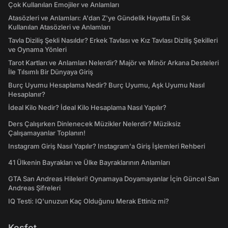
Çok Kullanılan Emojiler ve Anlamları
Atasözleri ve Anlamları: A'dan Z'ye Gündelik Hayatta En Sık
Kullanılan Atasözleri ve Anlamları
Tavla Diziliş Şekli Nasıldır? Erkek Tavlası ve Kız Tavlası Diziliş Şekilleri
ve Oynama Yönleri
Tarot Kartları ve Anlamları Nelerdir? Majör ve Minör Arkana Desteleri
İle Tılsımlı Bir Dünyaya Giriş
Burç Uyumu Hesaplama Nedir? Burç Uyumu, Aşk Uyumu Nasıl
Hesaplanır?
İdeal Kilo Nedir? İdeal Kilo Hesaplama Nasıl Yapılır?
Ders Çalışırken Dinlenecek Müzikler Nelerdir? Müziksiz
Çalışamayanlar Toplanın!
Instagram Giriş Nasıl Yapılır? Instagram'a Giriş İşlemleri Rehberi
41 Ülkenin Bayrakları ve Ülke Bayraklarının Anlamları
GTA San Andreas Hileleri! Oynamaya Doyamayanlar İçin Güncel San
Andreas Şifreleri
IQ Testi: IQ'unuzun Kaç Olduğunu Merak Ettiniz mi?
Keşfet