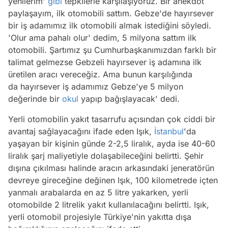
yenilerim'
gibi
tepkilerle karşılaşıyoruz. Bir anekdot
paylaşayım, ilk otomobili sattım. Gebze'de hayırsever
bir iş adamımız ilk otomobili almak istediğini söyledi.
'Olur ama pahalı olur' dedim, 5 milyona sattım ilk
otomobili. Şartımız şu Cumhurbaşkanımızdan farklı bir
talimat gelmezse Gebzeli hayırsever iş adamına ilk
üretilen aracı vereceğiz. Ama bunun karşılığında
da hayırsever iş adamımız Gebze'ye 5 milyon
değerinde bir
okul
yapıp bağışlayacak' dedi.
Yerli otomobilin yakıt tasarrufu açısından çok ciddi bir
avantaj sağlayacağını ifade eden Işık,
İstanbul
'da
yaşayan bir kişinin günde 2-2,5 liralık, ayda ise 40-60
liralık şarj maliyetiyle dolaşabileceğini belirtti. Şehir
dışına çıkılması halinde aracın arkasındaki jeneratörün
devreye gireceğine değinen Işık, 100 kilometrede içten
yanmalı arabalarda en az 5 litre yakarken, yerli
otomobilde 2 litrelik yakıt kullanılacağını belirtti. Işık,
yerli otomobil projesiyle Türkiye'nin yakıtta dışa