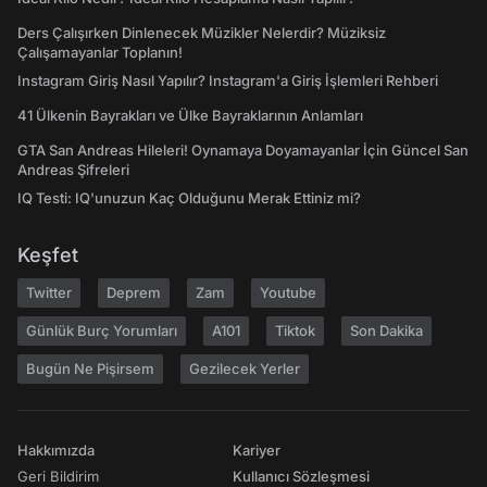
Ders Çalışırken Dinlenecek Müzikler Nelerdir? Müziksiz
Çalışamayanlar Toplanın!
Instagram Giriş Nasıl Yapılır? Instagram'a Giriş İşlemleri Rehberi
41 Ülkenin Bayrakları ve Ülke Bayraklarının Anlamları
GTA San Andreas Hileleri! Oynamaya Doyamayanlar İçin Güncel San
Andreas Şifreleri
IQ Testi: IQ'unuzun Kaç Olduğunu Merak Ettiniz mi?
Keşfet
Twitter
Deprem
Zam
Youtube
Günlük Burç Yorumları
A101
Tiktok
Son Dakika
Bugün Ne Pişirsem
Gezilecek Yerler
Hakkımızda
Kariyer
Geri Bildirim
Kullanıcı Sözleşmesi