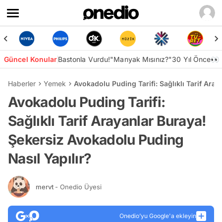
Güncel Konular
Bastonla Vurdu!
"Manyak Mısınız?"
30 Yıl Önce👀
Haberler
Yemek
Avokadolu Puding Tarifi: Sağlıklı Tarif Ara
Avokadolu Puding Tarifi:
Sağlıklı Tarif Arayanlar Buraya!
Şekersiz Avokadolu Puding
Nasıl Yapılır?
mervt
- Onedio Üyesi
Onedio’yu Google'a ekleyin