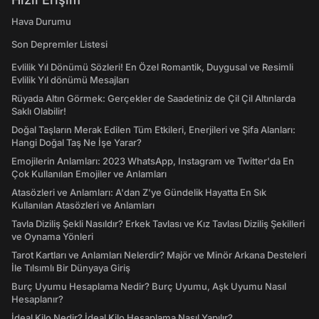
Hava Durumu
Son Depremler Listesi
Evlilik Yıl Dönümü Sözleri! En Özel Romantik, Duygusal ve Resimli
Evlilik Yıl dönümü Mesajları
Rüyada Altın Görmek: Gerçekler de Saadetiniz de Çil Çil Altınlarda
Saklı Olabilir!
Doğal Taşların Merak Edilen Tüm Etkileri, Enerjileri ve Şifa Alanları:
Hangi Doğal Taş Ne İşe Yarar?
Emojilerin Anlamları: 2023 WhatsApp, Instagram ve Twitter'da En
Çok Kullanılan Emojiler ve Anlamları
Atasözleri ve Anlamları: A'dan Z'ye Gündelik Hayatta En Sık
Kullanılan Atasözleri ve Anlamları
Tavla Diziliş Şekli Nasıldır? Erkek Tavlası ve Kız Tavlası Diziliş Şekilleri
ve Oynama Yönleri
Tarot Kartları ve Anlamları Nelerdir? Majör ve Minör Arkana Desteleri
İle Tılsımlı Bir Dünyaya Giriş
Burç Uyumu Hesaplama Nedir? Burç Uyumu, Aşk Uyumu Nasıl
Hesaplanır?
İdeal Kilo Nedir? İdeal Kilo Hesaplama Nasıl Yapılır?