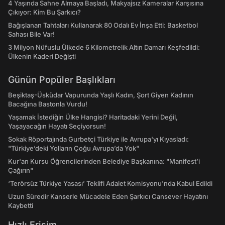
4 Yaşında Sahne Almaya Başladı, Makyajsız Kameralar Karşısına
Çıkıyor: Kim Bu Şarkıcı?
Bağışlanan Tahtaları Kullanarak 80 Odalı Ev İnşa Etti: Basketbol
Sahası Bile Var!
3 Milyon Nüfuslu Ülkede 6 Kilometrelik Altın Damarı Keşfedildi:
Ülkenin Kaderi Değişti
Günün Popüler Başlıkları
Beşiktaş-Üsküdar Vapurunda Yaşlı Kadın, Şort Giyen Kadının
Bacağına Bastonla Vurdu!
Yaşamak İstediğin Ülke Hangisi? Haritadaki Yerini Değil,
Yaşayacağın Hayatı Seçiyorsun!
Sokak Röportajında Gurbetçi Türkiye ile Avrupa'yı Kıyasladı:
"Türkiye’deki Yolların Çoğu Avrupa’da Yok"
Kur'an Kursu Öğrencilerinden Belediye Başkanına: "Manifest’i
Çağırın"
‘Terörsüz Türkiye Yasası’ Teklifi Adalet Komisyonu'nda Kabul Edildi
Uzun Süredir Kanserle Mücadele Eden Şarkıcı Cansever Hayatını
Kaybetti
Hızlı Erişim