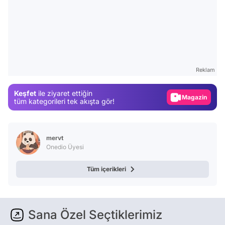
Video
Test
Reklam
Gündem
Keşfet
ile ziyaret ettiğin
Magazin
tüm kategorileri tek akışta gör!
Video
Test
mervt
Onedio Üyesi
Tüm içerikleri
Sana Özel Seçtiklerimiz