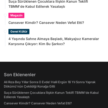
Suça Sürüklenen Çocuklara İlişkin Kanun Teklifi
TBMM'de Kabul Edilerek Yasalaştı
Magazin
Cansever Kimdir? Cansever Neden Vefat Etti?
Genel Kültür
4 Yaşında Sahne Almaya Başladı, Makyajsız Kameralar
Karşısına Çıkıyor: Kim Bu Şarkıcı?
Son Eklenenler
Ali Rıza Bey Yıllar Sonra O Evde! Halil Ergün 16 Yıl Sonra Yaprak
Dökümü'nün Çekildiği Konağa Gitti
Suça Sürüklenen Çocuklara İlişkin Kanun Teklifi TBMM'de Kabul
Edilerek Yasalaştı
Cansever Kimdir? Cansever Neden Vefat Etti?