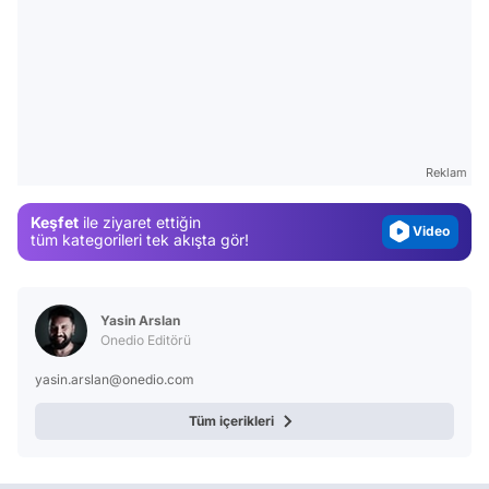
Video
Test
Gündem
Reklam
Magazin
Keşfet
ile ziyaret ettiğin
Video
tüm kategorileri tek akışta gör!
Test
Yasin Arslan
Onedio Editörü
yasin.arslan@onedio.com
Tüm içerikleri