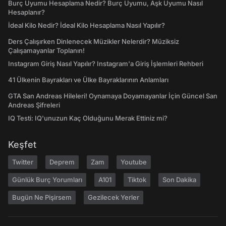
Burç Uyumu Hesaplama Nedir? Burç Uyumu, Aşk Uyumu Nasıl
Hesaplanır?
İdeal Kilo Nedir? İdeal Kilo Hesaplama Nasıl Yapılır?
Ders Çalışırken Dinlenecek Müzikler Nelerdir? Müziksiz
Çalışamayanlar Toplanın!
Instagram Giriş Nasıl Yapılır? Instagram'a Giriş İşlemleri Rehberi
41 Ülkenin Bayrakları ve Ülke Bayraklarının Anlamları
GTA San Andreas Hileleri! Oynamaya Doyamayanlar İçin Güncel San
Andreas Şifreleri
IQ Testi: IQ'unuzun Kaç Olduğunu Merak Ettiniz mi?
Keşfet
Twitter
Deprem
Zam
Youtube
Günlük Burç Yorumları
A101
Tiktok
Son Dakika
Bugün Ne Pişirsem
Gezilecek Yerler