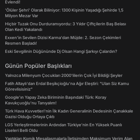
Evlendi!
'Ölüler Şehri' Olarak Biliniyor: 1300 Kişinin Yaşadığı Şehirde 1,5
Milyon Mezar Var
Hiçbir Tuzak Onu Durduramıyordu: 3 Yıldır Çiftçilerin Baş Belası
Olan Kedi Yakalandı
Exxen'in Sevilen Dizisi Karma'dan Müjde: 2. Sezon Çekimleri
Resmen Başladı!
Eski Sevgilinin Düğününde Dj Olsan Hangi Şarkıyı Çalardın?
Günün Popüler Başlıkları
Yalnızca Milenyum Çocukları 2000'lilerin Çok İyi Bildiği Şeyler
Fatih Altaylı'dan Erdal Beşikçioğlu'na Ağır Eleştiri: "Ulan Siz Kamu
Görevlisisiniz"
Google'ın Yapay Zeka Biriminin Başındaki Türk: Koray
Kavukçuoğlu'nu Tanıyalım!
Türk Hava Kuvvetleri'nin İlk Kadın Generalinin Dedesinin Çanakkale
Gazisi Olduğu Ortaya Çıktı
LGS Yerleştirmelerinin Ardından Türkiye'nin En Yüksek Puanlı
Liseleri Belli Oldu
Yaptıkları Komik Mesajlaşmalarla İletişimden Maksimum Verim Alan