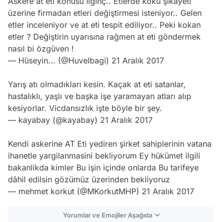
Askere at eti konusu ilginç.. Etlerde koku şikayeti
üzerine firmadan etleri değiştirmesi isteniyor.. Gelen
etler inceleniyor ve at eti tespit ediliyor.. Peki kokan
etler ? Değiştirin uyarısına rağmen at eti göndermek
nasıl bi özgüven !
— Hüseyin... (@Huvelbagi)
21 Aralık 2017
Yarış atı olmadıkları kesin. Kaçak at eti satanlar,
hastalıklı, yaşlı ve başka işe yaramayan atları alıp
kesiyorlar. Vicdansızlık işte böyle bir şey.
— kayabay (@kayabay)
21 Aralık 2017
Kendi askerine AT Eti yediren şirket sahiplerinin vatana
ihanetle yargilanmasini bekliyorum Ey hükümet ilgili
bakanlikda kimler Bu işin içinde onlarda Bu tarifeye
dâhil edilsin gözümüz üzerinden bekliyoruz
— mehmet korkut (@MKorkutMHP)
21 Aralık 2017
Yorumlar ve Emojiler Aşağıda