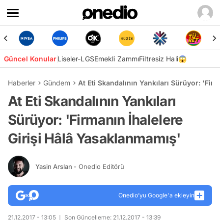
Güncel Konular
Liseler-LGS
Emekli Zammı
Filtresiz Hali😱
Haberler
Gündem
At Eti Skandalının Yankıları Sürüyor: 'Fir
At Eti Skandalının Yankıları
Sürüyor: 'Firmanın İhalelere
Girişi Hâlâ Yasaklanmamış'
Yasin Arslan
- Onedio Editörü
Onedio’yu Google'a ekleyin
21.12.2017 - 13:05
Son Güncelleme: 21.12.2017 - 13:39