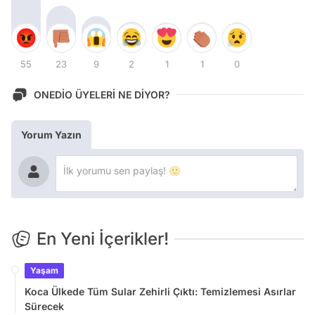
55
23
9
2
1
1
0
ONEDİO ÜYELERİ NE DİYOR?
Yorum Yazın
En Yeni İçerikler!
Yaşam
Koca Ülkede Tüm Sular Zehirli Çıktı: Temizlemesi Asırlar
Sürecek