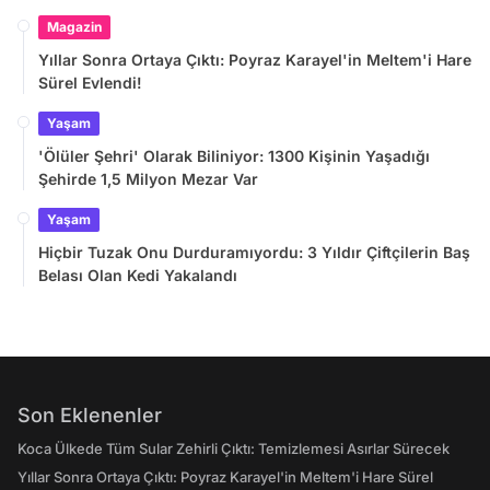
Magazin
Yıllar Sonra Ortaya Çıktı: Poyraz Karayel'in Meltem'i Hare
Sürel Evlendi!
Yaşam
'Ölüler Şehri' Olarak Biliniyor: 1300 Kişinin Yaşadığı
Şehirde 1,5 Milyon Mezar Var
Yaşam
Hiçbir Tuzak Onu Durduramıyordu: 3 Yıldır Çiftçilerin Baş
Belası Olan Kedi Yakalandı
Son Eklenenler
Koca Ülkede Tüm Sular Zehirli Çıktı: Temizlemesi Asırlar Sürecek
Yıllar Sonra Ortaya Çıktı: Poyraz Karayel'in Meltem'i Hare Sürel