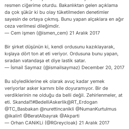
resmen ciğerime oturdu. Bakanlıktan gelen açıklama
da çok şükür ki bu olay tüketilmeden denetimler
sayesin de ortaya çıkmış. Bunu yapan alçaklara en ağır
ceza verilmesi dileğimdir.
— Cem işmen (@ismen_cem)
21 Aralık 2017
Bir şirket düşünün ki, kendi ordusunu kazıklayarak,
kışlaya dört ton at eti veriyor. Ordusuna bunu yapan,
sıradan vatandaşa et diye lastik satar.
— İsmail Saymaz (@ismailsaymaz)
December 20, 2017
Bu söylediklerine ek olarak avuç kadar yemek
veriyorlar asker karnını bile doyuramıyor. Bir de
verdiklerinin ne olduğu da belli değil. Zehirlenmeler, at
eti. Skandal‼️
#BedelliAskerlik
@RT_Erdogan
@TC_Basbakan
@nurettincanikli
@NumanKurtulmus
@ikalin1
@BeratAlbayrak
@Akparti
— Orhan CANiKLi (@RGreycloak)
21 Aralık 2017