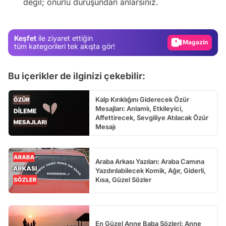
değil; onurlu duruşundan anlarsınız.
Gündem
Magazin
Keşfet
ile ziyaret ettiğin
Video
tüm kategorileri tek akışta gör!
Test
Bu içerikler de ilginizi çekebilir:
Kalp Kırıklığını Giderecek Özür
Mesajları: Anlamlı, Etkileyici,
Affettirecek, Sevgiliye Atılacak Özür
Mesajı
Araba Arkası Yazıları: Araba Camına
Yazdırılabilecek Komik, Ağır, Giderli,
Kısa, Güzel Sözler
En Güzel Anne Baba Sözleri: Anne