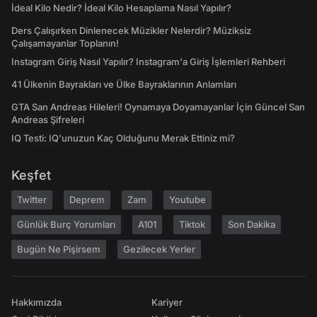
İdeal Kilo Nedir? İdeal Kilo Hesaplama Nasıl Yapılır?
Ders Çalışırken Dinlenecek Müzikler Nelerdir? Müziksiz
Çalışamayanlar Toplanın!
Instagram Giriş Nasıl Yapılır? Instagram'a Giriş İşlemleri Rehberi
41 Ülkenin Bayrakları ve Ülke Bayraklarının Anlamları
GTA San Andreas Hileleri! Oynamaya Doyamayanlar İçin Güncel San
Andreas Şifreleri
IQ Testi: IQ'unuzun Kaç Olduğunu Merak Ettiniz mi?
Keşfet
Twitter
Deprem
Zam
Youtube
Günlük Burç Yorumları
A101
Tiktok
Son Dakika
Bugün Ne Pişirsem
Gezilecek Yerler
Hakkımızda
Kariyer