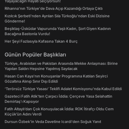
Yaşayacağın Hayatı Seçiyorsun!
Rihanna'nın Türkiye'de Dava Açıp Kazandığı Ortaya Çıktı
Kızılcık Şerbeti'nden Ayrılan Sıla Türkoğlu'ndan Eski Dizisine
Gönderme!
Beşiktaş-Üsküdar Vapurunda Yaşlı Kadın, Şort Giyen Kadının
Bacağına Bastonla Vurdu!
Her Şeyi Fazlasıyla Kafasına Takan 4 Burç
Günün Popüler Başlıkları
Türkiye, Arabistan ve Pakistan Arasında Mekke Anlaşması: Birine
Yapılan Saldırı Hepsine Yapılmış Sayılacak
Hasan Can Kaya’nın Konuşanlar Programına Katılan Seyirci
Gözaltına Alınıp Sınır Dışı Edildi
‘Terörsüz Türkiye Yasası’ Teklifi Adalet Komisyonu'nda Kabul Edildi
Gazeteci Fatih Atik'ten Çarpıcı İddia: Çerçeve Yasa Selahattin
Demirtaş'ı Kapsıyor
Fatih Altaylı’dan Çok Konuşulacak İddia: ROK İtirafçı Oldu Cem
Küçük’ün Adını Verdi
Dursun Özbek'in Veda Davetine Icardi'den Soğuk Yanıt