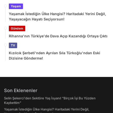
Yaşam
Yaşamak İstediğin Ülke Hangisi? Haritadaki Yerini Değil,
Yaşayacağın Hayatı Seçiyorsun!
Gündem
Rihanna'nın Türkiye'de Dava Açıp Kazandığı Ortaya Çıktı
TV
Kızılcık Şerbeti'nden Ayrılan Sıla Türkoğlu'ndan Eski
Dizisine Gönderme!
Son Eklenenler
Selin Şekerci'den Sektöre Yaş İsyanı! "Birçok İşi Bu Yüzden
Kaybettim"
Yaşamak İstediğin Ülke Hangisi? Haritadaki Yerini Değil,