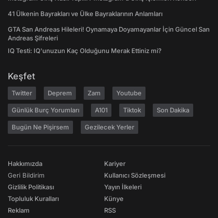
41 Ülkenin Bayrakları ve Ülke Bayraklarının Anlamları
GTA San Andreas Hileleri! Oynamaya Doyamayanlar İçin Güncel San
Andreas Şifreleri
IQ Testi: IQ'unuzun Kaç Olduğunu Merak Ettiniz mi?
Keşfet
Twitter
Deprem
Zam
Youtube
Günlük Burç Yorumları
A101
Tiktok
Son Dakika
Bugün Ne Pişirsem
Gezilecek Yerler
Hakkımızda
Kariyer
Geri Bildirim
Kullanıcı Sözleşmesi
Gizlilik Politikası
Yayın İlkeleri
Topluluk Kuralları
Künye
Reklam
RSS