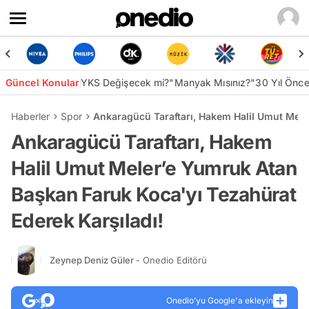
Güncel Konular
YKS Değişecek mi?
"Manyak Mısınız?"
30 Yıl Önc
Haberler
Spor
Ankaragücü Taraftarı, Hakem Halil Umut Mele
Ankaragücü Taraftarı, Hakem
Halil Umut Meler’e Yumruk Atan
Başkan Faruk Koca'yı Tezahürat
Ederek Karşıladı!
Zeynep Deniz Güler
- Onedio Editörü
Onedio’yu Google'a ekleyin