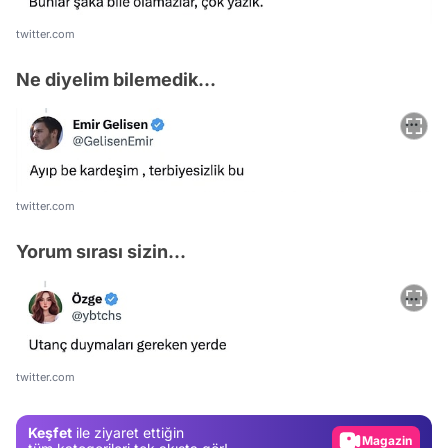
twitter.com
Ne diyelim bilemedik...
twitter.com
Yorum sırası sizin...
Video
Test
twitter.com
Gündem
Magazin
Keşfet
ile ziyaret ettiğin
Video