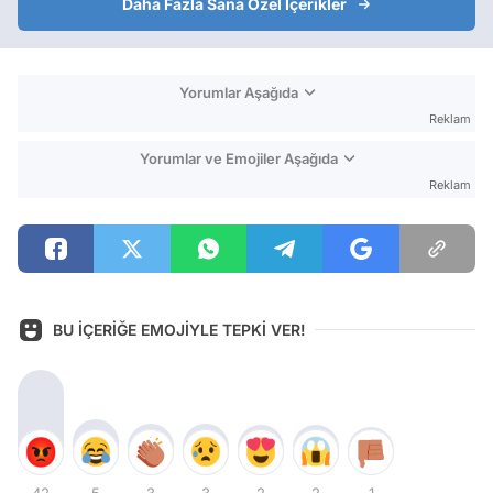
Daha Fazla Sana Özel İçerikler
Yorumlar Aşağıda
Reklam
Yorumlar ve Emojiler Aşağıda
Reklam
BU İÇERİĞE EMOJİYLE TEPKİ VER!
42
5
3
3
2
2
1