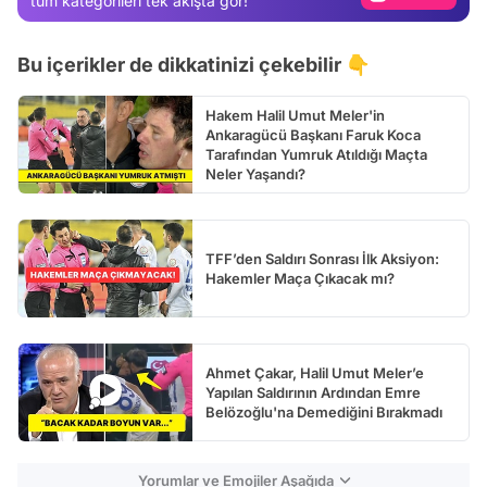
tüm kategorileri tek akışta gör!
Test
Bu içerikler de dikkatinizi çekebilir 👇
Hakem Halil Umut Meler'in
Ankaragücü Başkanı Faruk Koca
Tarafından Yumruk Atıldığı Maçta
Neler Yaşandı?
TFF’den Saldırı Sonrası İlk Aksiyon:
Hakemler Maça Çıkacak mı?
Ahmet Çakar, Halil Umut Meler’e
Yapılan Saldırının Ardından Emre
Belözoğlu'na Demediğini Bırakmadı
Yorumlar ve Emojiler Aşağıda