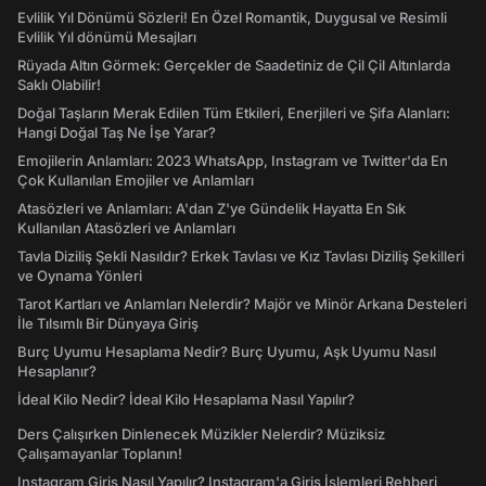
Evlilik Yıl Dönümü Sözleri! En Özel Romantik, Duygusal ve Resimli
Evlilik Yıl dönümü Mesajları
Rüyada Altın Görmek: Gerçekler de Saadetiniz de Çil Çil Altınlarda
Saklı Olabilir!
Doğal Taşların Merak Edilen Tüm Etkileri, Enerjileri ve Şifa Alanları:
Hangi Doğal Taş Ne İşe Yarar?
Emojilerin Anlamları: 2023 WhatsApp, Instagram ve Twitter'da En
Çok Kullanılan Emojiler ve Anlamları
Atasözleri ve Anlamları: A'dan Z'ye Gündelik Hayatta En Sık
Kullanılan Atasözleri ve Anlamları
Tavla Diziliş Şekli Nasıldır? Erkek Tavlası ve Kız Tavlası Diziliş Şekilleri
ve Oynama Yönleri
Tarot Kartları ve Anlamları Nelerdir? Majör ve Minör Arkana Desteleri
İle Tılsımlı Bir Dünyaya Giriş
Burç Uyumu Hesaplama Nedir? Burç Uyumu, Aşk Uyumu Nasıl
Hesaplanır?
İdeal Kilo Nedir? İdeal Kilo Hesaplama Nasıl Yapılır?
Ders Çalışırken Dinlenecek Müzikler Nelerdir? Müziksiz
Çalışamayanlar Toplanın!
Instagram Giriş Nasıl Yapılır? Instagram'a Giriş İşlemleri Rehberi