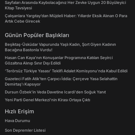
Sayfaları Arasında Kaybolacağınız Her Zevke Uygun 20 Büyüleyici
Kitap Tavsiyesi
Çalışanlara Yargıtay’dan Müjdeli Haber: Yıllardır Eksik Alınan O Para
Artık Cebe Girecek
Günün Popüler Başlıkları
Beşiktaş-Üsküdar Vapurunda Yaşlı Kadın, Şort Giyen Kadının
Bacağına Bastonla Vurdu!
Hasan Can Kaya’nın Konuşanlar Programına Katılan Seyirci
Gözaltına Alınıp Sınır Dışı Edildi
‘Terörsüz Türkiye Yasası’ Teklifi Adalet Komisyonu'nda Kabul Edildi
Gazeteci Fatih Atik'ten Çarpıcı İddia: Çerçeve Yasa Selahattin
Demirtaş'ı Kapsıyor
Dursun Özbek'in Veda Davetine Icardi'den Soğuk Yanıt
Yeni Parti Genel Merkezi'nin Kirası Ortaya Çıktı
Hızlı Erişim
Hava Durumu
Son Depremler Listesi