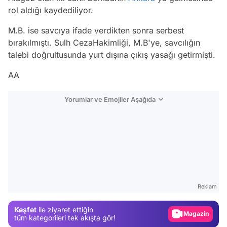
rol aldığı kaydediliyor.
M.B. ise savcıya ifade verdikten sonra serbest
bırakılmıştı. Sulh CezaHakimliği, M.B'ye, savcılığın
talebi doğrultusunda yurt dışına çıkış yasağı getirmişti.
AA
Yorumlar ve Emojiler Aşağıda
Video
Test
Reklam
Gündem
Keşfet
ile ziyaret ettiğin
Magazin
tüm kategorileri tek akışta gör!