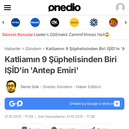
Güncel Konular
Liseler-LGS
Emekli Zammı
Filtresiz Hali😱
Haberler
Gündem
Katliamın 9 Şüphelisinden Biri IŞİD'in 'An
Katliamın 9 Şüphelisinden Biri
IŞİD'in 'Antep Emiri'
Deniz Gök
- Onedio Gündem - Haber Editörü
Onedio’yu Google'a ekleyin
21.10.2015 - 17:09
Son Güncelleme: 21.10.2015 - 17:28