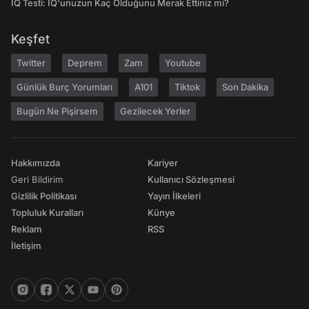
IQ Testi: IQ'unuzun Kaç Olduğunu Merak Ettiniz mi?
Keşfet
Twitter
Deprem
Zam
Youtube
Günlük Burç Yorumları
A101
Tiktok
Son Dakika
Bugün Ne Pişirsem
Gezilecek Yerler
Hakkımızda
Kariyer
Geri Bildirim
Kullanıcı Sözleşmesi
Gizlilik Politikası
Yayın İlkeleri
Topluluk Kuralları
Künye
Reklam
RSS
İletişim