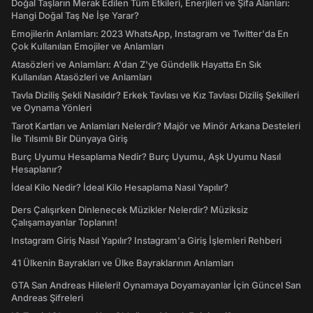
Doğal Taşların Merak Edilen Tüm Etkileri, Enerjileri ve Şifa Alanları:
Hangi Doğal Taş Ne İşe Yarar?
Emojilerin Anlamları: 2023 WhatsApp, Instagram ve Twitter'da En
Çok Kullanılan Emojiler ve Anlamları
Atasözleri ve Anlamları: A'dan Z'ye Gündelik Hayatta En Sık
Kullanılan Atasözleri ve Anlamları
Tavla Diziliş Şekli Nasıldır? Erkek Tavlası ve Kız Tavlası Diziliş Şekilleri
ve Oynama Yönleri
Tarot Kartları ve Anlamları Nelerdir? Majör ve Minör Arkana Desteleri
İle Tılsımlı Bir Dünyaya Giriş
Burç Uyumu Hesaplama Nedir? Burç Uyumu, Aşk Uyumu Nasıl
Hesaplanır?
İdeal Kilo Nedir? İdeal Kilo Hesaplama Nasıl Yapılır?
Ders Çalışırken Dinlenecek Müzikler Nelerdir? Müziksiz
Çalışamayanlar Toplanın!
Instagram Giriş Nasıl Yapılır? Instagram'a Giriş İşlemleri Rehberi
41 Ülkenin Bayrakları ve Ülke Bayraklarının Anlamları
GTA San Andreas Hileleri! Oynamaya Doyamayanlar İçin Güncel San
Andreas Şifreleri