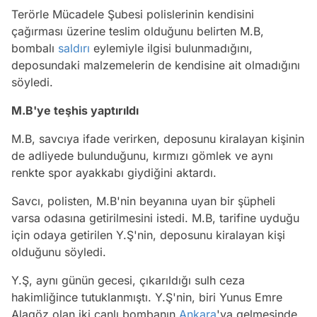
Terörle Mücadele Şubesi polislerinin kendisini
çağırması üzerine teslim olduğunu belirten M.B,
bombalı
saldırı
eylemiyle ilgisi bulunmadığını,
deposundaki malzemelerin de kendisine ait olmadığını
söyledi.
M.B'ye teşhis yaptırıldı
M.B, savcıya ifade verirken, deposunu kiralayan kişinin
de adliyede bulunduğunu, kırmızı gömlek ve aynı
renkte spor ayakkabı giydiğini aktardı.
Savcı, polisten, M.B'nin beyanına uyan bir şüpheli
varsa odasına getirilmesini istedi. M.B, tarifine uyduğu
için odaya getirilen Y.Ş'nin, deposunu kiralayan kişi
olduğunu söyledi.
Y.Ş, aynı günün gecesi, çıkarıldığı sulh ceza
hakimliğince tutuklanmıştı. Y.Ş'nin, biri Yunus Emre
Alagöz olan iki canlı bombanın
Ankara
'ya gelmesinde