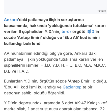
Reklam
Ankara
'daki patlamaya ilişkin soruşturma
kapsamında, hakkında 'yokluğunda tutuklama' kararı
verilen 9 şüpheliden Y.D.'nin,
terör
örgütü
IŞİD
'in
sözde 'Antep Emiri' olduğu ve 'Ebu Ali' kod ismini
kullandığı belirlendi.
AA muhabirinin edindiği bilgiye göre, Ankara'daki
patlamaya ilişkin yokluğunda tutuklama kararı verilen
şüphelilerin isimleri H.İ.D, Y.D, H.H.U, B.O, M.A, M.K.C,
D.B ve H.A.D.
Bunlardan Y.D'nin, örgütün sözde 'Antep Emiri' olduğu,
'Ebu Ali' kod ismi kullandığı ve
Gaziantep
'te bir
deponun sahibi olduğu öğrenildi.
Y.D'nin deposundaki aramada 6 adet AK-47 Kalaşnikof
marka silah, 1 adet susturucu aparatı olan tabanca, 22