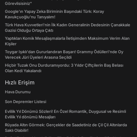
Görevlisisiniz"
Google'ın Yapay Zeka Biriminin Başındaki Türk: Koray
Kavukçuoğlu'nu Tanıyalım!
Türk Hava Kuvvetleri'nin İlk Kadın Generalinin Dedesinin Çanakkale
Gazisi Olduğu Ortaya Çıktı
Yaptıkları Komik Mesajlaşmalarla İletişimden Maksimum Verim Alan
Kişiler
Toygar Işıklı'dan Gururlandıran Başarı! Grammy Ödülleri'nde Oy
Verecek Jüri Üyeleri Arasına Seçildi
Hiçbir Tuzak Onu Durduramıyordu: 3 Yıldır Çiftçilerin Baş Belası
Olan Kedi Yakalandı
Hızlı Erişim
Hava Durumu
Son Depremler Listesi
Evlilik Yıl Dönümü Sözleri! En Özel Romantik, Duygusal ve Resimli
Evlilik Yıl dönümü Mesajları
Rüyada Altın Görmek: Gerçekler de Saadetiniz de Çil Çil Altınlarda
Saklı Olabilir!