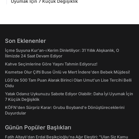
Uyumak İçin 7 Küçük Değişiklik
Son Eklenenler
İçme Suyuna Kur'an-ı Kerim Dinletiliyor: 31 Yıllık Alışkanlık, O
İlimizde 24 Saat Devam Ediyor
Kahve Seçimlerine Göre Yaşını Tahmin Ediyoruz!
Kısmetse Olur Çifti Buse Ünlü ve Mert İndere'den Bebek Müjdesi!
LGS'de 500 Tam Puan Alarak Birinci Olan Umut'un Lise Tercihi Belli
Oldu
Yatak Odanız Uykunuzu Sabote Ediyor Olabilir: Daha İyi Uyumak İçin
7 Küçük Değişiklik
KÖFN'den Sürpriz Karar: Grubu Boyband'e Dönüştüreceklerini
Duyurdular
Günün Popüler Başlıkları
Fatih Altaylı'dan Erdal Beşikçioğlu'na Ağır Eleştiri: "Ulan Siz Kamu