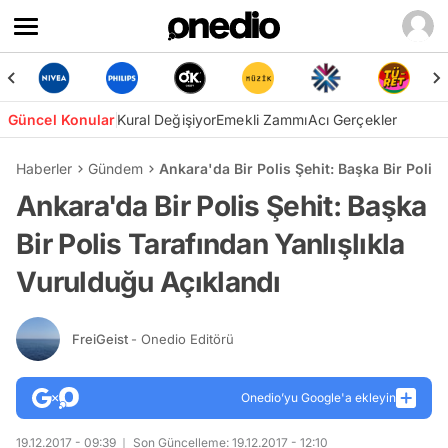
Güncel Konular
Kural Değişiyor
Emekli Zammı
Acı Gerçekler
Haberler
Gündem
Ankara'da Bir Polis Şehit: Başka Bir Polis
Ankara'da Bir Polis Şehit: Başka
Bir Polis Tarafından Yanlışlıkla
Vurulduğu Açıklandı
FreiGeist
- Onedio Editörü
Onedio’yu Google'a ekleyin
19.12.2017 - 09:39
Son Güncelleme: 19.12.2017 - 12:10