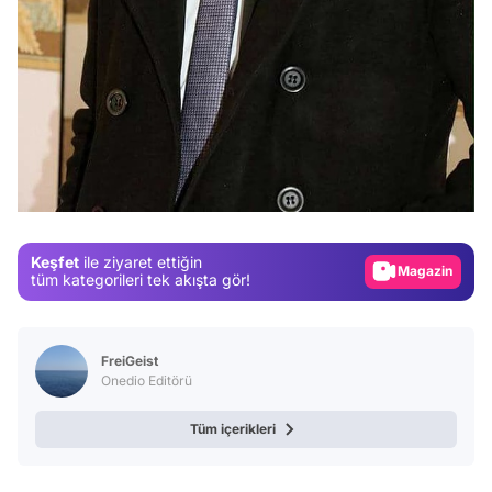
Video
Test
Gündem
Magazin
Keşfet
ile ziyaret ettiğin
Video
tüm kategorileri tek akışta gör!
Test
FreiGeist
Onedio Editörü
Tüm içerikleri