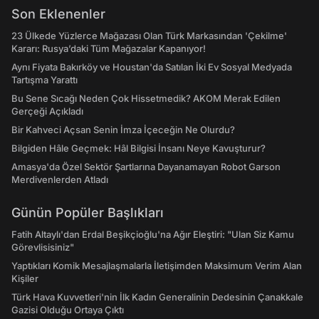
Son Eklenenler
23 Ülkede Yüzlerce Mağazası Olan Türk Markasından 'Çekilme'
Kararı: Rusya’daki Tüm Mağazalar Kapanıyor!
Aynı Fiyata Bakırköy ve Houstan'da Satılan İki Ev Sosyal Medyada
Tartışma Yarattı
Bu Sene Sıcağı Neden Çok Hissetmedik? AKOM Merak Edilen
Gerçeği Açıkladı
Bir Kahveci Açsan Senin İmza İçeceğin Ne Olurdu?
Bilgiden Hâle Geçmek: Hâl Bilgisi İnsanı Neye Kavuşturur?
Amasya'da Özel Sektör Şartlarına Dayanamayan Robot Garson
Merdivenlerden Atladı
Günün Popüler Başlıkları
Fatih Altaylı'dan Erdal Beşikçioğlu'na Ağır Eleştiri: "Ulan Siz Kamu
Görevlisisiniz"
Yaptıkları Komik Mesajlaşmalarla İletişimden Maksimum Verim Alan
Kişiler
Türk Hava Kuvvetleri'nin İlk Kadın Generalinin Dedesinin Çanakkale
Gazisi Olduğu Ortaya Çıktı