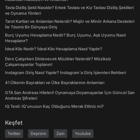
Tavla Diziliş Şekli Nasıldır? Erkek Tavlası ve Kız Tavlası Diziliş Şekilleri
ve Oynama Yönleri
Tarot Kartları ve Anlamları Nelerdir? Majör ve Minör Arkana Desteleri
İle Tılsımlı Bir Dünyaya Giriş
Burç Uyumu Hesaplama Nedir? Burç Uyumu, Aşk Uyumu Nasıl
Hesaplanır?
İdeal Kilo Nedir? İdeal Kilo Hesaplama Nasıl Yapılır?
Ders Çalışırken Dinlenecek Müzikler Nelerdir? Müziksiz
Çalışamayanlar Toplanın!
Instagram Giriş Nasıl Yapılır? Instagram'a Giriş İşlemleri Rehberi
41 Ülkenin Bayrakları ve Ülke Bayraklarının Anlamları
GTA San Andreas Hileleri! Oynamaya Doyamayanlar İçin Güncel San
Andreas Şifreleri
IQ Testi: IQ'unuzun Kaç Olduğunu Merak Ettiniz mi?
Keşfet
Twitter
Deprem
Zam
Youtube