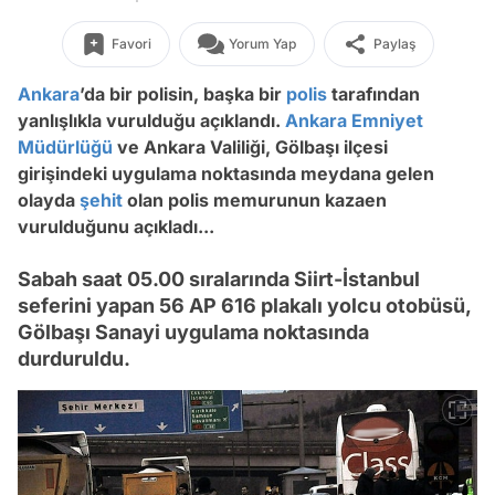
Favori
Yorum Yap
Paylaş
Ankara
’da bir polisin, başka bir
polis
tarafından
yanlışlıkla vurulduğu açıklandı.
Ankara Emniyet
Müdürlüğü
ve Ankara Valiliği
, Gölbaşı ilçesi
girişindeki uygulama noktasında meydana gelen
olayda
şehit
olan polis memurunun kazaen
vurulduğunu açıkladı...
Sabah saat 05.00 sıralarında Siirt-İstanbul
seferini yapan 56 AP 616 plakalı yolcu otobüsü,
Gölbaşı Sanayi uygulama noktasında
durduruldu.