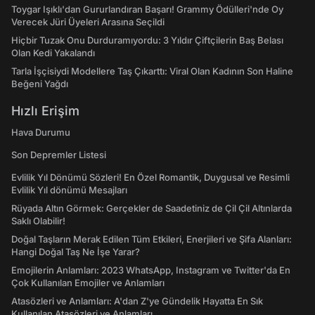
Toygar Işıklı'dan Gururlandıran Başarı! Grammy Ödülleri'nde Oy
Verecek Jüri Üyeleri Arasına Seçildi
Hiçbir Tuzak Onu Durduramıyordu: 3 Yıldır Çiftçilerin Baş Belası
Olan Kedi Yakalandı
Tarla İşçisiydi Modellere Taş Çıkarttı: Viral Olan Kadının Son Haline
Beğeni Yağdı
Hızlı Erişim
Hava Durumu
Son Depremler Listesi
Evlilik Yıl Dönümü Sözleri! En Özel Romantik, Duygusal ve Resimli
Evlilik Yıl dönümü Mesajları
Rüyada Altın Görmek: Gerçekler de Saadetiniz de Çil Çil Altınlarda
Saklı Olabilir!
Doğal Taşların Merak Edilen Tüm Etkileri, Enerjileri ve Şifa Alanları:
Hangi Doğal Taş Ne İşe Yarar?
Emojilerin Anlamları: 2023 WhatsApp, Instagram ve Twitter'da En
Çok Kullanılan Emojiler ve Anlamları
Atasözleri ve Anlamları: A'dan Z'ye Gündelik Hayatta En Sık
Kullanılan Atasözleri ve Anlamları