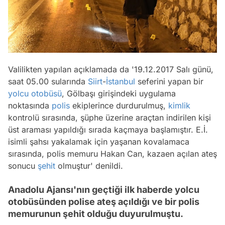
Valilikten yapılan açıklamada da '19.12.2017 Salı günü,
saat 05.00 sularında
Siirt
-
İstanbul
seferini yapan bir
yolcu otobüsü
, Gölbaşı girişindeki uygulama
noktasında
polis
ekiplerince durdurulmuş,
kimlik
kontrolü sırasında, şüphe üzerine araçtan indirilen kişi
üst araması yapıldığı sırada kaçmaya başlamıştır. E.İ.
isimli şahsı yakalamak için yaşanan kovalamaca
sırasında, polis memuru Hakan Can, kazaen açılan ateş
sonucu
şehit
olmuştur' denildi.
Anadolu Ajansı'nın geçtiği ilk haberde yolcu
otobüsünden polise ateş açıldığı ve bir polis
memurunun şehit olduğu duyurulmuştu.