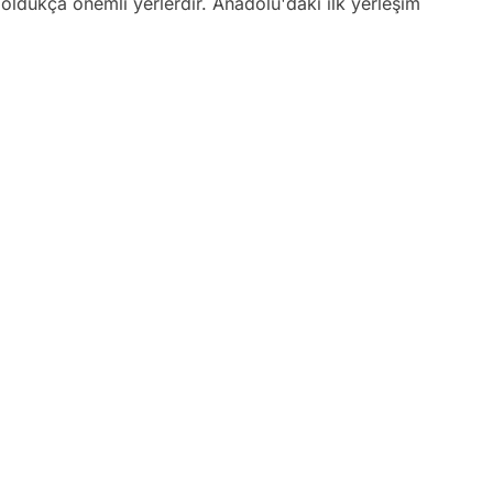
 oldukça önemli yerlerdir. Anadolu'daki ilk yerleşim