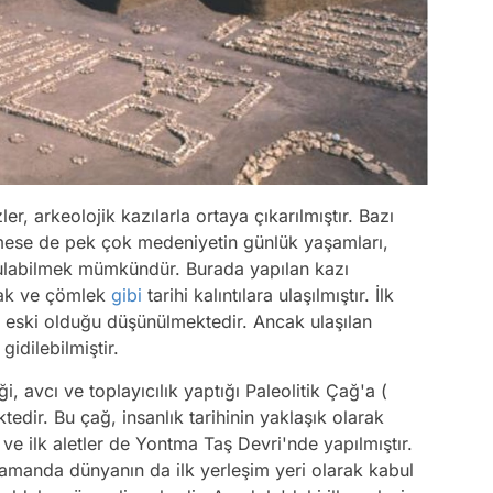
er, arkeolojik kazılarla ortaya çıkarılmıştır. Bazı
nmese de pek çok medeniyetin günlük yaşamları,
er bulabilmek mümkündür. Burada yapılan kazı
anak ve çömlek
gibi
tarihi kalıntılara ulaşılmıştır. İlk
ça eski olduğu düşünülmektedir. Ancak ulaşılan
gidilebilmiştir.
, avcı ve toplayıcılık yaptığı Paleolitik Çağ'a (
dir. Bu çağ, insanlık tarihinin yaklaşık olarak
e ilk aletler de Yontma Taş Devri'nde yapılmıştır.
zamanda dünyanın da ilk yerleşim yeri olarak kabul