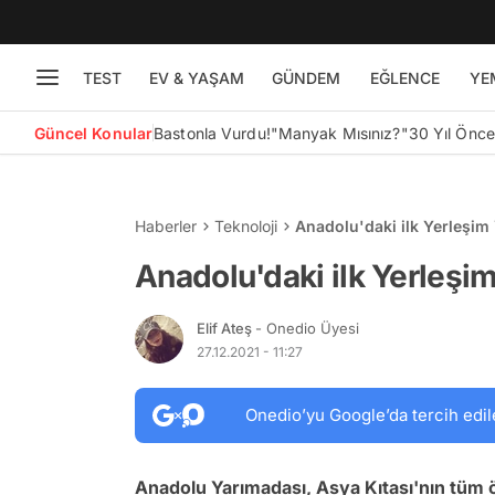
TEST
EV & YAŞAM
GÜNDEM
EĞLENCE
YE
Güncel Konular
Bastonla Vurdu!
"Manyak Mısınız?"
30 Yıl Önc
Haberler
Teknoloji
Anadolu'daki ilk Yerleşim 
Anadolu'daki ilk Yerleşim
Elif Ateş
- Onedio Üyesi
27.12.2021 - 11:27
Onedio’yu Google’da tercih edil
Anadolu Yarımadası, Asya Kıtası'nın tüm ö