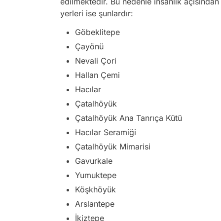
edilmektedir. Bu nedenle insanlık açısından
yerleri ise şunlardır:
Göbeklitepe
Çayönü
Nevali Çori
Hallan Çemi
Hacılar
Çatalhöyük
Çatalhöyük Ana Tanrıça Kütü
Hacılar Seramiği
Çatalhöyük Mimarisi
Gavurkale
Yumuktepe
Köşkhöyük
Arslantepe
İkiztepe