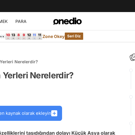
MEK
PARA
e👀
Zone Okey
Seri Diz
Yerleri Nerelerdir?
 Yerleri Nerelerdir?
en kaynak olarak ekleyin
zelliklerini taşıdığından dolayı Küçük Asya olarak