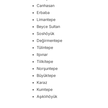
Canhasan
Erbaba
Limantepe
Beyce Sultan
Soshöyük
Değirmentepe
Tülintepe
Ilpınar
Tiilkitepe
Norşuntepe
Büyüktepe
Karaz
Kumtepe
Aşıklıhöyük