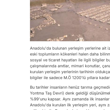
Anadolu'da bulunan yerleşim yerlerine ait izl
eski toplumların kökenleri halen daha bili
sosyal ve ticaret hayatları ile ilgili bilgil
çalışmalarında anıtlar, mimari konutlar, ç
kurulan yerleşim yerlerinin tarihinin olduk
bilgiler ile sadece M.Ö 1200'lü yıllara kadar 
Bu tarihler insanların henüz tarıma geçmediği
Yontma Taş Devri) denk geldiği düşünülmekte
%99'unu kapsar. Aynı zamanda ilk insanlar v
Anadolu'da kurulan ilk yerleşim yeri, aynı 