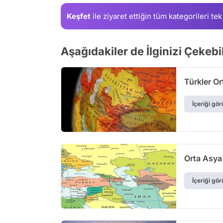
Keşfet
ile ziyaret ettiğin
tüm kategorileri tek
Aşağıdakiler de İlginizi Çekebil
Türkler O
İçeriği gör
Orta Asya'
İçeriği gör