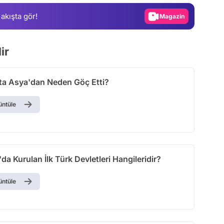
 akışta gör!
Video
Test
ir
rta Asya'dan Neden Göç Etti?
üntüle
da Kurulan İlk Türk Devletleri Hangileridir?
üntüle